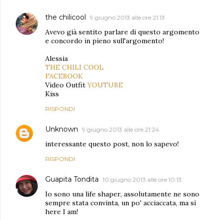
the chilicool
9 giugno 2013 alle ore 21:13
Avevo già sentito parlare di questo argomento
e concordo in pieno sull'argomento!
Alessia
THE CHILI COOL
FACEBOOK
Video Outfit
YOUTUBE
Kiss
RISPONDI
Unknown
9 giugno 2013 alle ore 21:24
interessante questo post, non lo sapevo!
RISPONDI
Guapita Tondita
10 giugno 2013 alle ore 10:13
Io sono una life shaper, assolutamente ne sono
sempre stata convinta, un po' acciaccata, ma sì
here I am!