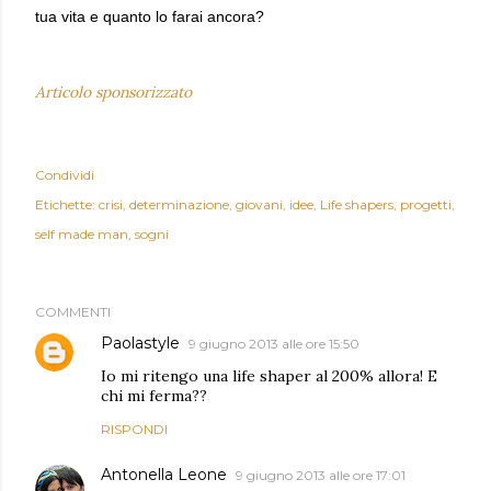
tua vita e quanto lo farai ancora?
Articolo sponsorizzato
Condividi
Etichette:
crisi
determinazione
giovani
idee
Life shapers
progetti
self made man
sogni
COMMENTI
Paolastyle
9 giugno 2013 alle ore 15:50
Io mi ritengo una life shaper al 200% allora! E
chi mi ferma??
RISPONDI
Antonella Leone
9 giugno 2013 alle ore 17:01