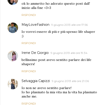
ok lo ammetto ho adorato questo post dall'
inizio alla fine <3<3
RISPONDI
MayLoveFashion
9 giugno 2013 alle ore 17:56
Io vorrei essere di più e più spesso life shaper
;)
RISPONDI
Irene De Giorgio
9 giugno 2013 alle ore 19:34
bellissimo post avevo sentito parlare dei life
shapers!
RISPONDI
Selvaggia Capizzi
9 giugno 2013 alle ore 21:06
Io non ne avevo sentito parlare!
Io ho plasmato la mia vita ma la vita ha plasmato
anche me.
RISPONDI