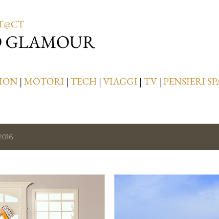
Passa ai contenuti principali
T@CT
D GLAMOUR
ION
|
MOTORI
|
TECH
|
VIAGGI
|
TV
|
PENSIERI SP
2016