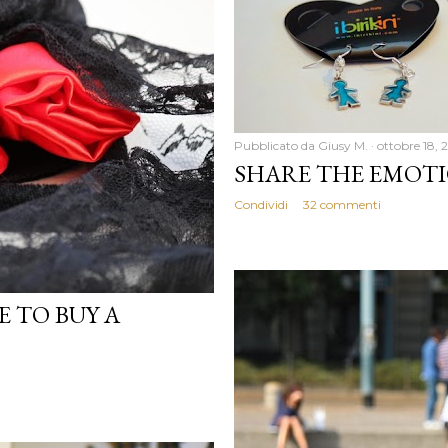
Pubblicato da
Giusy M.
ottobre 18, 
SHARE THE EMOTIO
Condividi
32 commenti
 TO BUY A