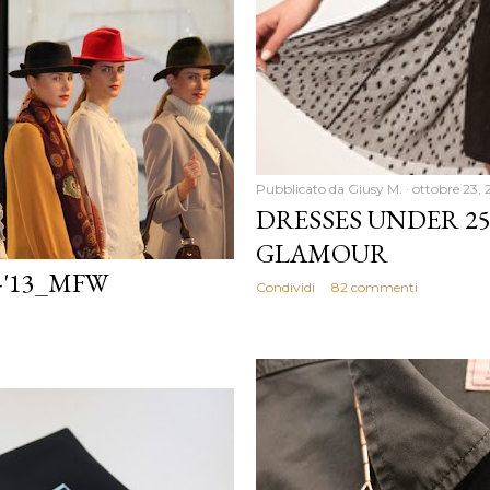
Pubblicato da
Giusy M.
ottobre 23, 
DRESSES UNDER 25
GLAMOUR
-'13_MFW
Condividi
82 commenti