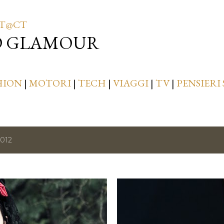
Passa ai contenuti principali
T@CT
D GLAMOUR
HION
|
MOTORI
|
TECH
|
VIAGGI
|
TV
|
PENSIERI 
2012