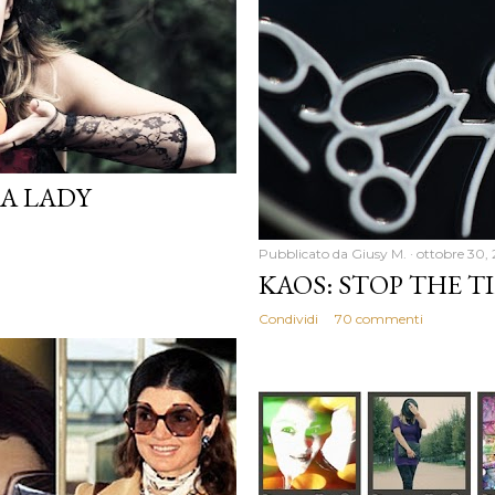
 A LADY
Pubblicato da
Giusy M.
ottobre 30,
KAOS: STOP THE T
Condividi
70 commenti