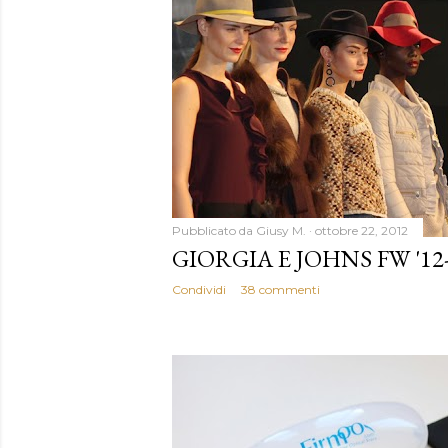
Pubblicato da
Giusy M.
ottobre 22, 2012
GIORGIA E JOHNS FW '12
Condividi
38 commenti