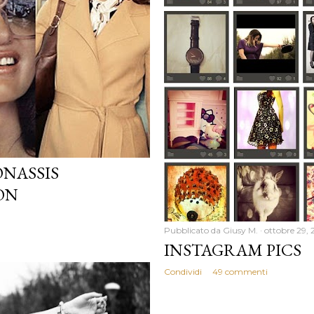
ONASSIS
ON
Pubblicato da
Giusy M.
ottobre 29, 
INSTAGRAM PICS
Condividi
49 commenti