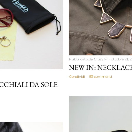
Pubblicato da
Giusy M.
ottobre 21, 
NEW IN: NECKLAC
Condividi
53 commenti
CCHIALI DA SOLE