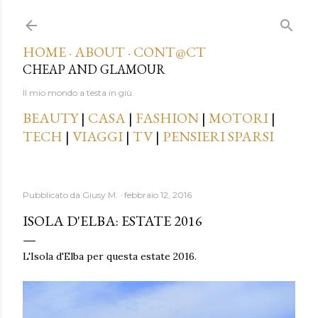
Passa ai contenuti principali
HOME
ABOUT
CONT@CT
·
·
CHEAP AND GLAMOUR
Il mio mondo a testa in giù.
BEAUTY
|
CASA
|
FASHION
|
MOTORI
|
TECH
|
VIAGGI
|
TV
|
PENSIERI SPARSI
Pubblicato da
Giusy M.
febbraio 12, 2016
ISOLA D'ELBA: ESTATE 2016
L'Isola d'Elba per questa estate 2016.