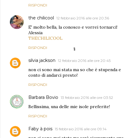
RISPONDI
the chilicool
12 febbraio 2016 alle ore 20:36
E' molto bella, la conosco e vorrei tornarci!
Alessia
THECHILICOOL
RISPONDI
silvia jackson
12 febbraio 2016 alle ore 20:45
non ci sono mai stata ma so che è stupenda e
conto di andarci presto!
RISPONDI
Barbara Bovio
13 febbraio 2016 alle ore 03:52
Bellissima, una delle mie isole preferite!
RISPONDI
Faby à pois
15 febbraio 2016 alle ore 09:14
non ci sono mai stata ma sarà sicuramente una