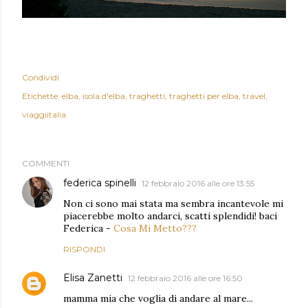
Condividi
Etichette:
elba
isola d'elba
traghetti
traghetti per elba
travel
viaggiitalia
COMMENTI
federica spinelli
12 febbraio 2016 alle ore 13:55
Non ci sono mai stata ma sembra incantevole mi
piacerebbe molto andarci, scatti splendidi! baci
Federica -
Cosa Mi Metto???
RISPONDI
Elisa Zanetti
12 febbraio 2016 alle ore 16:50
mamma mia che voglia di andare al mare...