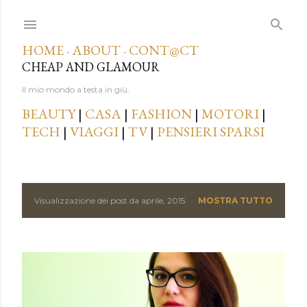
Passa ai contenuti principali
HOME
ABOUT
CONT@CT
·
·
CHEAP AND GLAMOUR
Il mio mondo a testa in giù.
BEAUTY
|
CASA
|
FASHION
|
MOTORI
|
TECH
|
VIAGGI
|
TV
|
PENSIERI SPARSI
Visualizzazione dei post da aprile, 2015
MOSTRA TUTTO
P
o
s
t