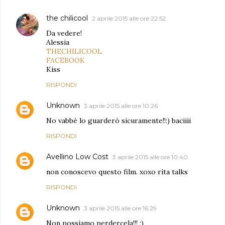
the chilicool
2 aprile 2015 alle ore 22:52
Da vedere!
Alessia
THECHILICOOL
FACEBOOK
Kiss
RISPONDI
Unknown
3 aprile 2015 alle ore 10:26
No vabbè lo guarderò sicuramente!!:) baciiii
RISPONDI
Avellino Low Cost
3 aprile 2015 alle ore 10:40
non conoscevo questo film. xoxo rita talks
RISPONDI
Unknown
3 aprile 2015 alle ore 16:29
Non possiamo perdercela!!! ;)