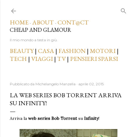
Passa ai contenuti principali
HOME
ABOUT
CONT@CT
·
·
CHEAP AND GLAMOUR
Il mio mondo a testa in giù.
BEAUTY
|
CASA
|
FASHION
|
MOTORI
|
TECH
|
VIAGGI
|
TV
|
PENSIERI SPARSI
Pubblicato da
Michelangelo Manzella
aprile 02, 2015
LA WEB SERIES BOB TORRENT ARRIVA
SU INFINITY!
Arriva la
web series Bob Torrent
su
Infinity
!