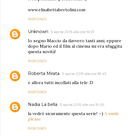
www.elisabettabertolini.com
RISPONDI
Unknown
3 aprile 2015 alle ore 16:57
Io seguo Maccio da davvero tanti anni, eppure
dopo Mario ed il film al cinema mi era sfuggita
questa novità!
RISPONDI
Roberta Mirata
3 aprile 2015 alle ore 18:45
e allora tutti incollati alla tele :D
RISPONDI
Nadia La bella
3 aprile 2015 alle ore 19:05
la vedrò sicuramente questa serie! :-)
A smile
please
RISPONDI