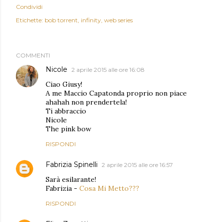
Condividi
Etichette:
bob torrent
infinity
web series
COMMENTI
Nicole
2 aprile 2015 alle ore 16:08
Ciao Giusy!
A me Maccio Capatonda proprio non piace
ahahah non prendertela!
Ti abbraccio
Nicole
The pink bow
RISPONDI
Fabrizia Spinelli
2 aprile 2015 alle ore 16:57
Sarà esilarante!
Fabrizia -
Cosa Mi Metto???
RISPONDI