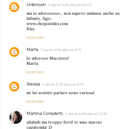
Unknown
3 aprile 2015 alle ore 20:02
ma io adorooooo... non sapevo andasse anche su
Infinity.. figo..
www.chepostdici.com
Klay
RISPONDI
Marta
3 aprile 2015 alle ore 21:19
Io adorooo Macciooo!
Marta
RISPONDI
Alessia
4 aprile 2015 alle ore 12:14
ne ho sentito parlare sono curiosa!
RISPONDI
Martina Corradetti
4 aprile 2015 alle ore 12:39
ahahah ma troppo forti! io amo maccio
capatonda! :D