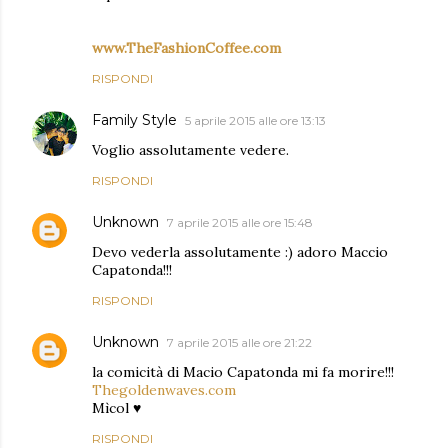
www.TheFashionCoffee.com
RISPONDI
Family Style
5 aprile 2015 alle ore 13:13
Voglio assolutamente vedere.
RISPONDI
Unknown
7 aprile 2015 alle ore 15:48
Devo vederla assolutamente :) adoro Maccio
Capatonda!!!
RISPONDI
Unknown
7 aprile 2015 alle ore 21:22
la comicità di Macio Capatonda mi fa morire!!!
Thegoldenwaves.com
Mìcol ♥
RISPONDI