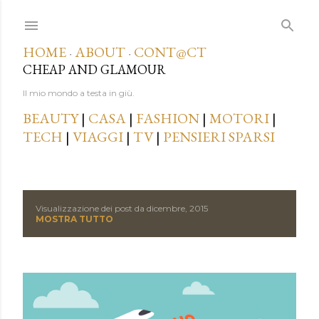
Passa ai contenuti principali
HOME
ABOUT
CONT@CT
·
·
CHEAP AND GLAMOUR
Il mio mondo a testa in giù.
BEAUTY
|
CASA
|
FASHION
|
MOTORI
|
TECH
|
VIAGGI
|
TV
|
PENSIERI SPARSI
Visualizzazione dei post da dicembre, 2015
P
MOSTRA TUTTO
o
s
t