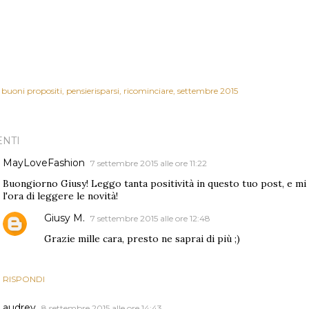
buoni propositi
pensierisparsi
ricominciare
settembre 2015
NTI
MayLoveFashion
7 settembre 2015 alle ore 11:22
Buongiorno Giusy! Leggo tanta positività in questo tuo post, e mi
l'ora di leggere le novità!
Giusy M.
7 settembre 2015 alle ore 12:48
Grazie mille cara, presto ne saprai di più ;)
RISPONDI
audrey
8 settembre 2015 alle ore 14:43