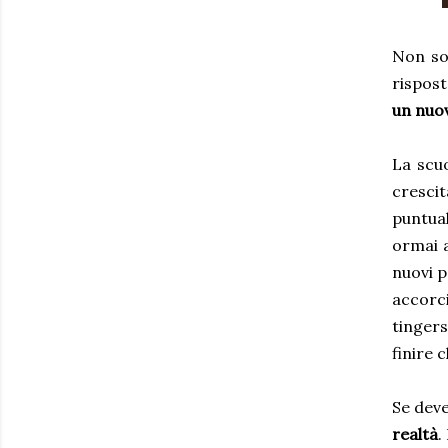
Non so
rispos
un nuov
La scu
cresci
puntual
ormai a
nuovi p
accorci
tingers
finire c
Se deve
realtà
.