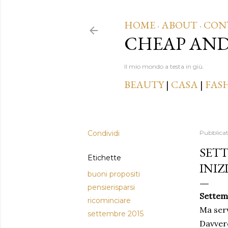
HOME
ABOUT
CON
·
·
CHEAP AN
Il mio mondo a testa in giù.
BEAUTY
|
CASA
|
FAS
Condividi
Pubblica
SET
Etichette
INIZ
buoni propositi
pensierisparsi
Settem
ricominciare
Ma ser
settembre 2015
Davvero