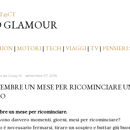
Passa ai contenuti principali
T@CT
D GLAMOUR
HION
|
MOTORI
|
TECH
|
VIAGGI
|
TV
|
PENSIERI 
to da
Giusy M.
settembre 07, 2015
TEMBRE UN MESE PER RICOMINCIARE 
IO
bre un mese per ricominciare.
vono davvero momenti, giorni, mesi per ricominciare?
 è necessario fermarsi, tirare un sospiro e buttar giù buo