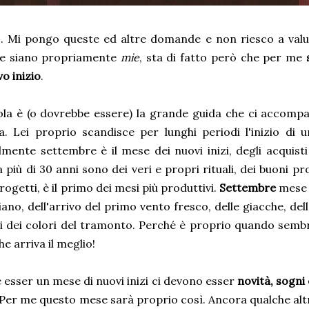
. Mi pongo queste ed altre domande e non riesco a valu
te siano propriamente
mie
, sta di fatto però che per me
o inizio
.
ola è (o dovrebbe essere) la grande guida che ci accomp
ta. Lei proprio scandisce per lunghi periodi l'inizio di
mente settembre è il mese dei nuovi inizi, degli acquisti
 più di 30 anni sono dei veri e propri rituali, dei buoni prop
rogetti, è il primo dei mesi più produttivi.
Settembre
mese d
ano, dell'arrivo del primo vento fresco, delle giacche, dell
i dei colori del tramonto. Perché è proprio quando sembr
he arriva il meglio!
 esser un mese di nuovi inizi ci devono esser
novità, sogni
 Per me questo mese sarà proprio così. Ancora qualche alt