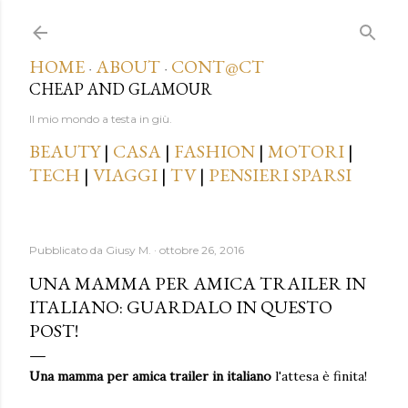
Passa ai contenuti principali
HOME
ABOUT
CONT@CT
·
·
CHEAP AND GLAMOUR
Il mio mondo a testa in giù.
BEAUTY
|
CASA
|
FASHION
|
MOTORI
|
TECH
|
VIAGGI
|
TV
|
PENSIERI SPARSI
Pubblicato da
Giusy M.
ottobre 26, 2016
UNA MAMMA PER AMICA TRAILER IN
ITALIANO: GUARDALO IN QUESTO
POST!
Una mamma per amica trailer in italiano
l'attesa è finita!