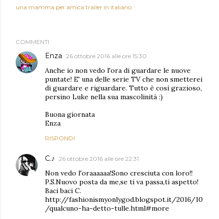
una mamma per amica trailer in italiano
COMMENTI
Enza
26 ottobre 2016 alle ore 15:30
Anche io non vedo l'ora di guardare le nuove
puntate! E' una delle serie TV che non smetterei
di guardare e riguardare. Tutto è così grazioso,
persino Luke nella sua mascolinità :)
Buona giornata
Enza
RISPONDI
C.♪
26 ottobre 2016 alle ore 22:31
Non vedo l'oraaaaaa!Sono cresciuta con loro!!
P.S.Nuovo posta da me,se ti va passa,ti aspetto!
Baci baci C.
http://fashionismyonlygod.blogspot.it/2016/10
/qualcuno-ha-detto-tulle.html#more