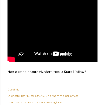
Non è emozionante rivedere tutti a Stars Hollow?
Condividi
Etichette:
netflix
serie tv
tv
una mamma per amica
una mamma per amica nuova stagione