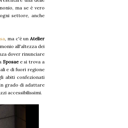
resentare una delle
imonio, ma se è vero
 ogni settore, anche
osa
, ma c'è un
Atelier
monio all'altezza dei
enza dover rinunciare
ma
Sposae
e si trova a
li e di fuori regione
i abiti confezionati
in grado di adattare
ezzi accessibilissimi.