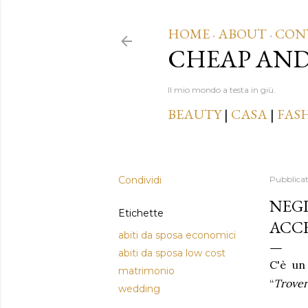
HOME
ABOUT
CON
·
·
CHEAP AN
Il mio mondo a testa in giù.
BEAUTY
|
CASA
|
FAS
Condividi
Pubblica
NEGL
Etichette
ACCE
abiti da sposa economici
abiti da sposa low cost
C'è un
matrimonio
“
Troverò
wedding