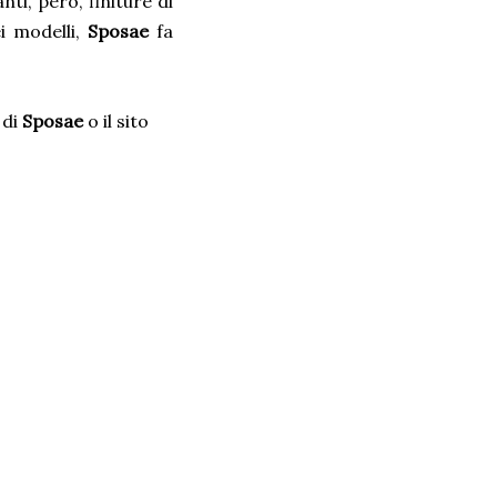
ti, però, finiture di
ei modelli,
Sposae
fa
 di
Sposae
o il sito