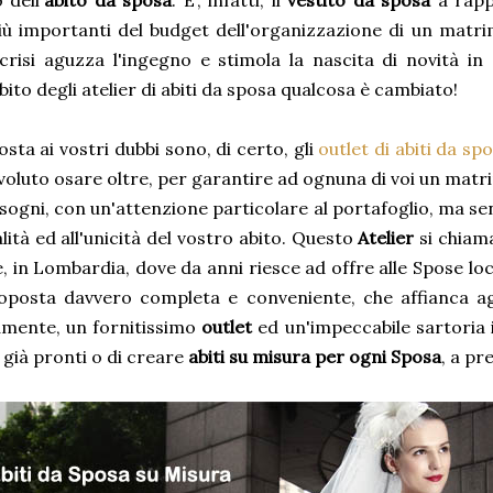
 dell'
abito da sposa
. E', infatti, il
vestito da sposa
a rapp
più importanti del budget dell'organizzazione di un matr
crisi aguzza l'ingegno e stimola la nascita di novità in
bito degli atelier di abiti da sposa qualcosa è cambiato!
osta ai vostri dubbi sono, di certo, gli
outlet di abiti da sp
voluto osare oltre, per garantire ad ognuna di voi un matri
sogni, con un'attenzione particolare al portafoglio, ma s
alità ed all'unicità del vostro abito. Questo
Atelier
si chia
, in Lombardia, dove da anni riesce ad offre alle Spose loca
oposta davvero completa e conveniente, che affianca agl
amente, un fornitissimo
outlet
ed un'impeccabile sartoria 
ti già pronti o di creare
abiti su misura per ogni Sposa
, a pr