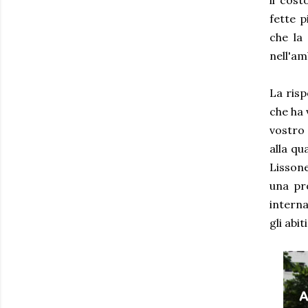
il costo
fette 
che la 
nell'am
La risp
che ha 
vostro 
alla qu
Lissone
una pr
intern
gli abi