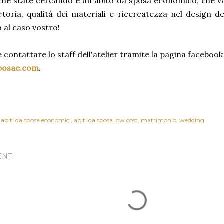
che state cercando è un abito da sposa economico, che van
rtoria, qualità dei materiali e ricercatezza nel design d
 al caso vostro!
 contattare lo staff dell'atelier tramite la pagina facebook
posae.com
.
abiti da sposa economici
abiti da sposa low cost
matrimonio
wedding
NTI