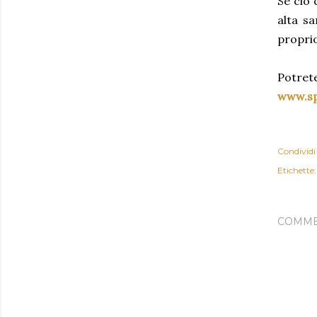
Se ciò 
alta sa
proprio
Potrete
www.s
Condividi
Etichette:
COMME