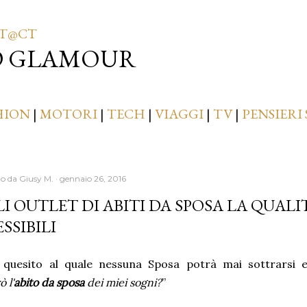
Passa ai contenuti principali
T@CT
D GLAMOUR
HION
|
MOTORI
|
TECH
|
VIAGGI
|
TV
|
PENSIERI 
to da
Giusy M.
gennaio 26, 2016
I OUTLET DI ABITI DA SPOSA LA QUALIT
SSIBILI
 quesito al quale nessuna Sposa potrà mai sottrarsi 
 l'
abito da sposa
dei miei sogni?
”