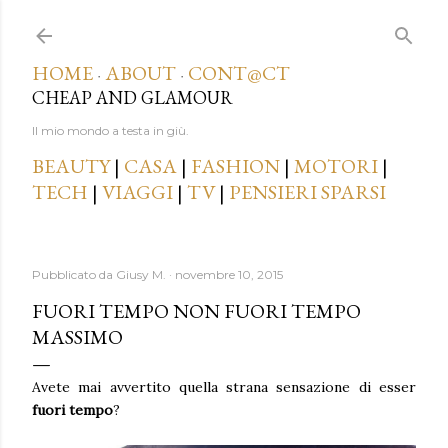
Passa ai contenuti principali
HOME
ABOUT
CONT@CT
·
·
CHEAP AND GLAMOUR
Il mio mondo a testa in giù.
BEAUTY
|
CASA
|
FASHION
|
MOTORI
|
TECH
|
VIAGGI
|
TV
|
PENSIERI SPARSI
Pubblicato da
Giusy M.
novembre 10, 2015
FUORI TEMPO NON FUORI TEMPO
MASSIMO
Avete mai avvertito quella strana sensazione di esser
fuori tempo
?