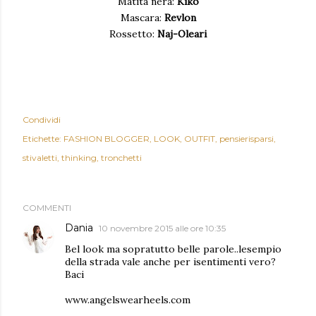
Matita nera:
Kiko
Mascara:
Revlon
Rossetto:
Naj-Oleari
Condividi
Etichette:
FASHION BLOGGER
LOOK
OUTFIT
pensierisparsi
stivaletti
thinking
tronchetti
COMMENTI
Dania
10 novembre 2015 alle ore 10:35
Bel look ma sopratutto belle parole..lesempio
della strada vale anche per isentimenti vero?
Baci
www.angelswearheels.com