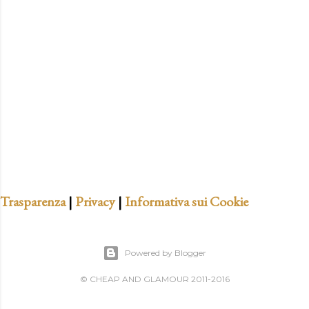
t
a
u
n
c
o
m
m
e
n
t
Trasparenza
|
Privacy
|
Informativa sui Cookie
o
Powered by Blogger
© CHEAP AND GLAMOUR 2011-2016