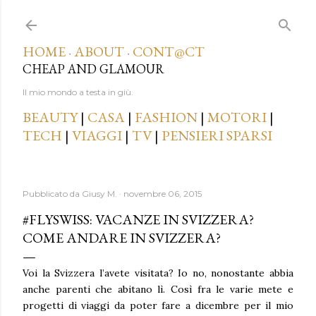
Passa ai contenuti principali
HOME
ABOUT
CONT@CT
·
·
CHEAP AND GLAMOUR
Il mio mondo a testa in giù.
BEAUTY
|
CASA
|
FASHION
|
MOTORI
|
TECH
|
VIAGGI
|
TV
|
PENSIERI SPARSI
Pubblicato da
Giusy M.
novembre 06, 2015
#FLYSWISS: VACANZE IN SVIZZERA?
COME ANDARE IN SVIZZERA?
Voi la Svizzera l’avete visitata? Io no, nonostante abbia
anche parenti che abitano lì. Così fra le varie mete e
progetti di viaggi da poter fare a dicembre per il mio