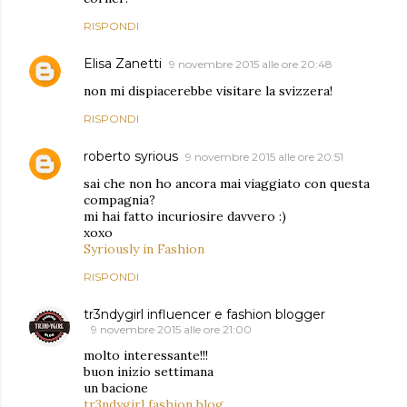
RISPONDI
Elisa Zanetti
9 novembre 2015 alle ore 20:48
non mi dispiacerebbe visitare la svizzera!
RISPONDI
roberto syrious
9 novembre 2015 alle ore 20:51
sai che non ho ancora mai viaggiato con questa
compagnia?
mi hai fatto incuriosire davvero :)
xoxo
Syriously in Fashion
RISPONDI
tr3ndygirl influencer e fashion blogger
9 novembre 2015 alle ore 21:00
molto interessante!!!
buon inizio settimana
un bacione
tr3ndygirl fashion blog