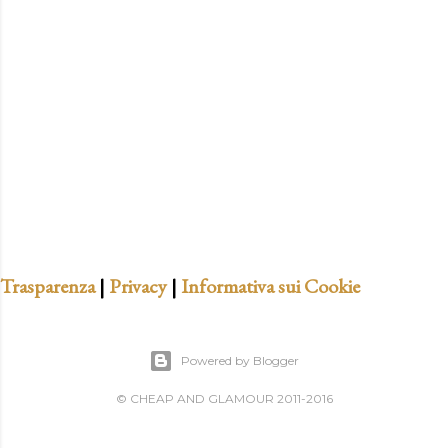
t
a
u
n
c
o
m
m
e
n
t
Trasparenza
|
Privacy
|
Informativa sui Cookie
o
Powered by Blogger
© CHEAP AND GLAMOUR 2011-2016