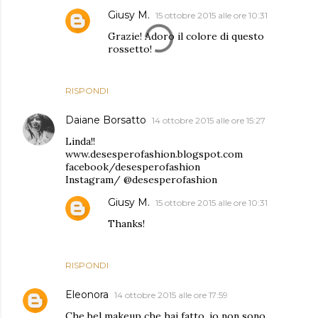
Giusy M.
15 ottobre 2015 alle ore 10:31
Grazie! Adoro il colore di questo
rossetto!
RISPONDI
Daiane Borsatto
14 ottobre 2015 alle ore 15:27
Linda!!
www.desesperofashion.blogspot.com
facebook/desesperofashion
Instagram/ @desesperofashion
Giusy M.
15 ottobre 2015 alle ore 10:31
Thanks!
RISPONDI
Eleonora
14 ottobre 2015 alle ore 17:59
Che bel makeup che hai fatto, io non sono