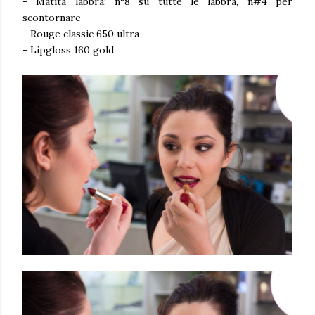
- Matita labbra: n°8 su tutte le labbra, n#4 per
scontornare
- Rouge classic 650 ultra
- Lipgloss 160 gold