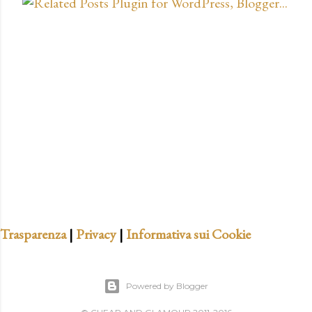
o
s
t
a
u
n
c
o
m
m
e
n
t
Trasparenza
|
Privacy
|
Informativa sui Cookie
o
Powered by Blogger