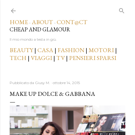
Passa ai contenuti principali
HOME
ABOUT
CONT@CT
·
·
CHEAP AND GLAMOUR
Il mio mondo a testa in giù.
BEAUTY
|
CASA
|
FASHION
|
MOTORI
|
TECH
|
VIAGGI
|
TV
|
PENSIERI SPARSI
Pubblicato da
Giusy M.
ottobre 14, 2015
MAKE UP DOLCE & GABBANA