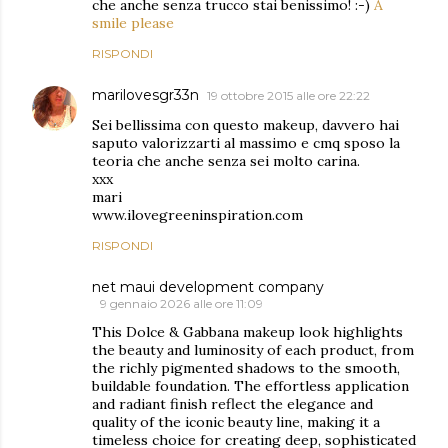
che anche senza trucco stai benissimo! :-)
A
smile please
RISPONDI
marilovesgr33n
19 ottobre 2015 alle ore 22:22
Sei bellissima con questo makeup, davvero hai
saputo valorizzarti al massimo e cmq sposo la
teoria che anche senza sei molto carina.
xxx
mari
www.ilovegreeninspiration.com
RISPONDI
net maui development company
9 gennaio 2026 alle ore 11:09
This Dolce & Gabbana makeup look highlights
the beauty and luminosity of each product, from
the richly pigmented shadows to the smooth,
buildable foundation. The effortless application
and radiant finish reflect the elegance and
quality of the iconic beauty line, making it a
timeless choice for creating deep, sophisticated