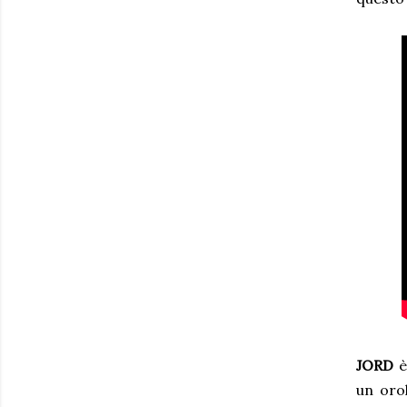
JORD
è
un orol