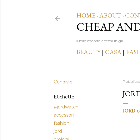
HOME
ABOUT
CON
·
·
CHEAP AN
Il mio mondo a testa in giù.
BEAUTY
|
CASA
|
FAS
Condividi
Pubblica
JORD
Etichette
#jordwatch
JORD or
accessori
fashion
jord
orologi