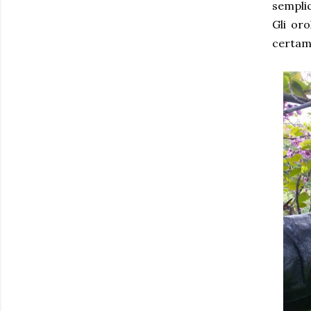
sempli
Gli oro
certame