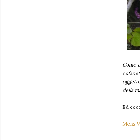
Come di
cofanet
oggetti
della ma
Ed ecco
Mens 