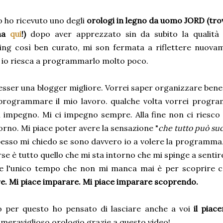
 ho ricevuto uno degli
orologi in legno da uomo JORD (trov
na
qui
!)
dopo aver apprezzato sin da subito la qualità d
ing così ben curato, mi son fermata a riflettere nuova
 io riesca a programmarlo molto poco.
esser una blogger migliore. Vorrei saper organizzare bene
programmare il mio lavoro. qualche volta vorrei progr
i impegno. Mi ci impegno sempre. Alla fine non ci riesco 
orno. Mi piace poter avere la sensazione "
che tutto può su
pesso mi chiedo se sono davvero io a volere la programm
rse è tutto quello che mi sta intorno che mi spinge a sentir
ine l'unico tempo che non mi manca mai è per scoprire 
re. Mi piace imparare. Mi piace imparare scoprendo.
o per questo ho pensato di lasciare anche a voi
il piac
meraviglioso orologio grazie a questo video!