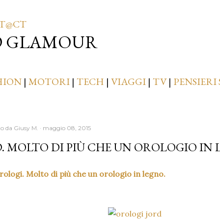
Passa ai contenuti principali
T@CT
D GLAMOUR
HION
|
MOTORI
|
TECH
|
VIAGGI
|
TV
|
PENSIERI 
to da
Giusy M.
maggio 08, 2015
. MOLTO DI PIÙ CHE UN OROLOGIO IN 
ologi. Molto di più che un orologio in legno.