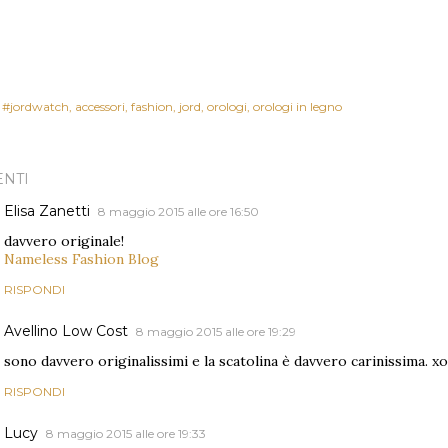
#jordwatch
accessori
fashion
jord
orologi
orologi in legno
NTI
Elisa Zanetti
8 maggio 2015 alle ore 16:50
davvero originale!
Nameless Fashion Blog
RISPONDI
Avellino Low Cost
8 maggio 2015 alle ore 19:29
sono davvero originalissimi e la scatolina è davvero carinissima. xo
RISPONDI
Lucy
8 maggio 2015 alle ore 19:33