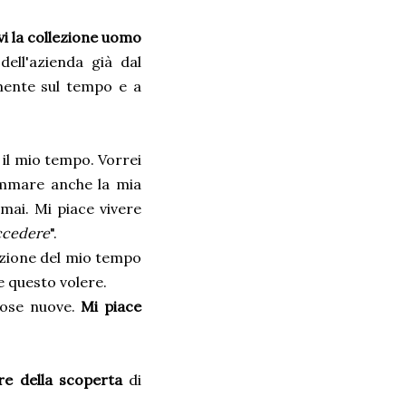
i la collezione uomo
ell'azienda già dal
mente sul tempo e a
 il mio tempo. Vorrei
ammare anche la mia
mai. Mi piace vivere
ccedere
".
azione del mio tempo
e questo volere.
cose nuove.
Mi piace
ere della scoperta
di