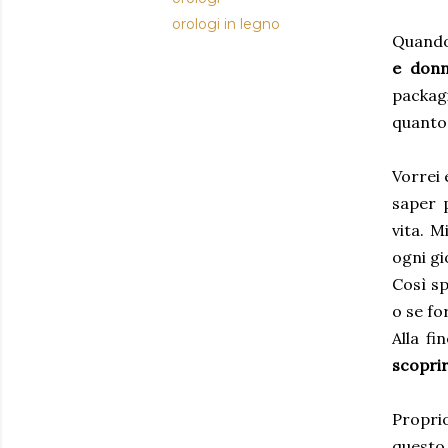
orologi in legno
Quando
e don
packag
quanto
Vorrei 
saper 
vita. M
ogni gi
Così s
o se fo
Alla f
scopri
Propri
questo 