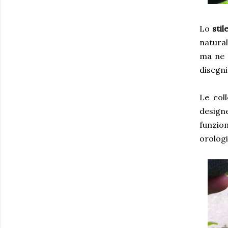
Lo
stil
natural
ma ne d
disegni
Le col
designe
funzion
orologi