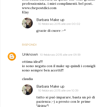
professionista.. i miei complimenti. bel post..
www.chepostdici.com
Klay
Barbara Make up
10 febbraio 2015 alle ore 00:02
grazie di cuore :-*
RISPONDI
Unknown
10 febbraio 2015 alle ore 09:59
ottima idea!!!!
io sono negata con il make up quindi i consigli
sono sempre ben accetti!!!
claudia
Barbara Make up
10 febbraio 2015 alle ore 10:39
tutto si può imparare, basta un pò di
pazienza ;-) a presto con le prime
"dritte"!