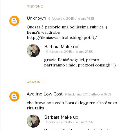
RISPONDI
Unknown
9 febbraio 2015 alle ore 16:51
Questa è proprio una bellissima rubrica :)
Ilenia's wardrobe
http://ileniaswardrobe.blogspot.it/
Barbara Make up
9 febbraio 2015 alle ore 21:55
grazie Ilenia! seguici, presto
partiranno i miei preziosi consigli ;-)
RISPONDI
Avellino Low Cost
9 febbraio 2015 alle ore 16:59
che brava non vedo l'ora di leggere altro! xoxo
rita talks
Barbara Make up
9 febbraio 2015 alle ore 21:56