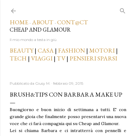
Passa ai contenuti principali
HOME
ABOUT
CONT@CT
·
·
CHEAP AND GLAMOUR
Il mio mondo a testa in giù.
BEAUTY
|
CASA
|
FASHION
|
MOTORI
|
TECH
|
VIAGGI
|
TV
|
PENSIERI SPARSI
Pubblicato da
Giusy M.
febbraio 09, 2015
BRUSH&TIPS CON BARBARA MAKE UP
Buongiorno e buon inizio di settimana a tutti. E' con
grande gioia che finalmente posso presentarvi una nuova
voce che ci farà compagnia qui su Cheap and Glamour.
Lei si chiama Barbara e ci intratterrà con pennelli e