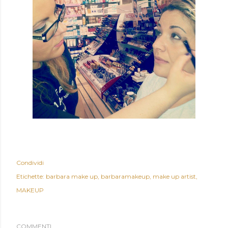
Condividi
Etichette:
barbara make up
barbaramakeup
make up artist
MAKEUP
COMMENTI