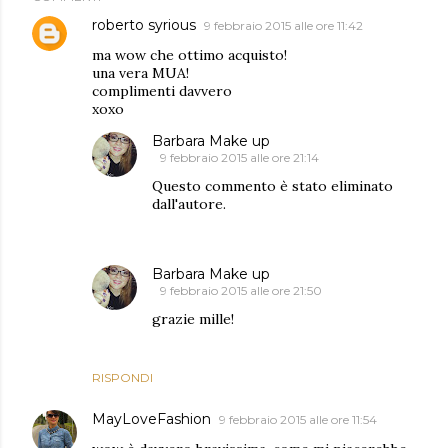
roberto syrious
9 febbraio 2015 alle ore 11:42
ma wow che ottimo acquisto!
una vera MUA!
complimenti davvero
xoxo
Barbara Make up
9 febbraio 2015 alle ore 21:14
Questo commento è stato eliminato
dall'autore.
Barbara Make up
9 febbraio 2015 alle ore 21:50
grazie mille!
RISPONDI
MayLoveFashion
9 febbraio 2015 alle ore 11:54