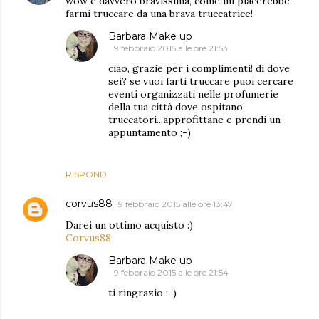
wow è davvero bravissima, come mi piacerebbe
farmi truccare da una brava truccatrice!
Barbara Make up
9 febbraio 2015 alle ore 21:53
ciao, grazie per i complimenti! di dove
sei? se vuoi farti truccare puoi cercare
eventi organizzati nelle profumerie
della tua città dove ospitano
truccatori...approfittane e prendi un
appuntamento ;-)
RISPONDI
corvus88
9 febbraio 2015 alle ore 13:47
Darei un ottimo acquisto :)
Corvus88
Barbara Make up
9 febbraio 2015 alle ore 21:54
ti ringrazio :-)