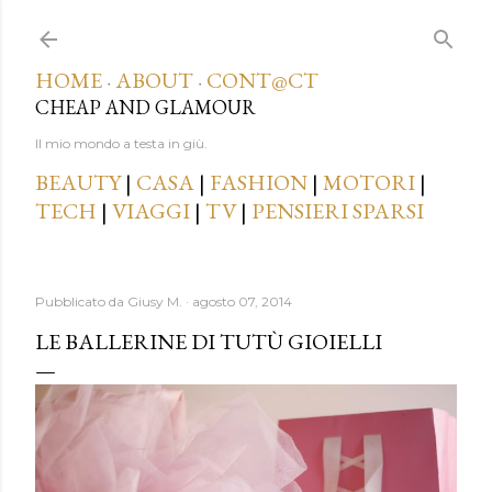
Passa ai contenuti principali
HOME
ABOUT
CONT@CT
·
·
CHEAP AND GLAMOUR
Il mio mondo a testa in giù.
BEAUTY
|
CASA
|
FASHION
|
MOTORI
|
TECH
|
VIAGGI
|
TV
|
PENSIERI SPARSI
Pubblicato da
Giusy M.
agosto 07, 2014
LE BALLERINE DI TUTÙ GIOIELLI