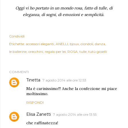
Oggi vi ho portato in un mondo rosa, fatto di tulle, di
eleganza, di sogni, di emozioni e semplicità.
Condividi
Etichette:
accessori eleganti
ANELLI
bjoux
ciondoli
danza
le ballerine
orecchini
regalo per lei
ROSA
tulle
tutù gioielli
COMMENTI
Tinetta
7 agosto 2014 alle ore 12:53
Ma è carinissimo!!! Anche la confezione mi piace
moltissimo.
RISPONDI
Elisa Zanetti
7 agosto 2014 alle ore 13:55
che raffinatezza!