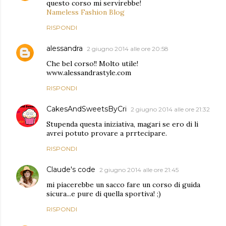
questo corso mi servirebbe!
Nameless Fashion Blog
RISPONDI
alessandra
2 giugno 2014 alle ore 20:58
Che bel corso!! Molto utile!
www.alessandrastyle.com
RISPONDI
CakesAndSweetsByCri
2 giugno 2014 alle ore 21:32
Stupenda questa iniziativa, magari se ero di li
avrei potuto provare a prrtecipare.
RISPONDI
Claude's code
2 giugno 2014 alle ore 21:45
mi piacerebbe un sacco fare un corso di guida
sicura...e pure di quella sportiva! ;)
RISPONDI