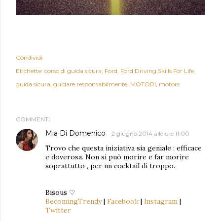
Condividi
Etichette:
corso di guida sicura
Ford
Ford Driving Skills For Life
guida sicura
guidare responsabilmente
MOTORI
motors
COMMENTI
Mia Di Domenico
2 giugno 2014 alle ore 11:00
Trovo che questa iniziativa sia geniale : efficace
e doverosa. Non si può morire e far morire
soprattutto , per un cocktail di troppo.
Bisous ♡
BecomingTrendy
|
Facebook
|
Instagram
|
Twitter