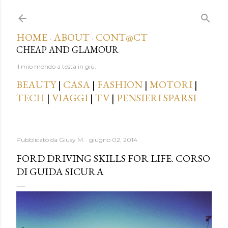
Passa ai contenuti principali
HOME
ABOUT
CONT@CT
·
·
CHEAP AND GLAMOUR
Il mio mondo a testa in giù.
BEAUTY
|
CASA
|
FASHION
|
MOTORI
|
TECH
|
VIAGGI
|
TV
|
PENSIERI SPARSI
Pubblicato da
Giusy M.
giugno 02, 2014
FORD DRIVING SKILLS FOR LIFE. CORSO
DI GUIDA SICURA