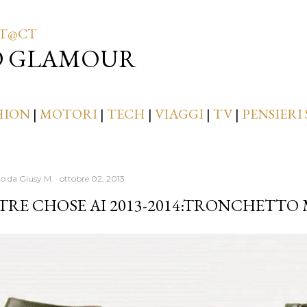
Passa ai contenuti principali
T@CT
D GLAMOUR
HION
|
MOTORI
|
TECH
|
VIAGGI
|
TV
|
PENSIERI 
to da
Giusy M.
ottobre 02, 2013
TRE CHOSE AI 2013-2014:TRONCHETT