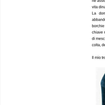
ne assi
vita din
La don
abbandon
borchie
chiave 
di mesc
colta, d
Il mio t