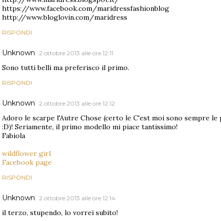
https://www.facebook.com/maridressfashionblog
http://www.bloglovin.com/maridress
RISPONDI
Unknown
2 ottobre 2013 alle ore 12:11
Sono tutti belli ma preferisco il primo.
RISPONDI
Unknown
2 ottobre 2013 alle ore 12:12
Adoro le scarpe l'Autre Chose (certo le C'est moi sono sempre le 
:D)! Seriamente, il primo modello mi piace tantissimo!
Fabiola
wildflower girl
Facebook page
RISPONDI
Unknown
2 ottobre 2013 alle ore 12:14
il terzo, stupendo, lo vorrei subito!