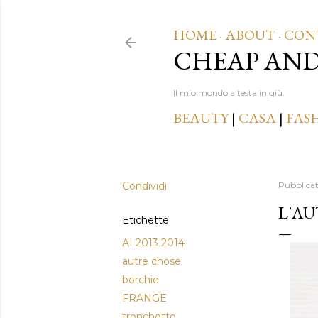
HOME
ABOUT
CON
·
·
CHEAP AN
Il mio mondo a testa in giù.
BEAUTY
|
CASA
|
FAS
Condividi
Pubblica
L'AU
Etichette
AI 2013 2014
autre chose
borchie
FRANGE
tronchetto