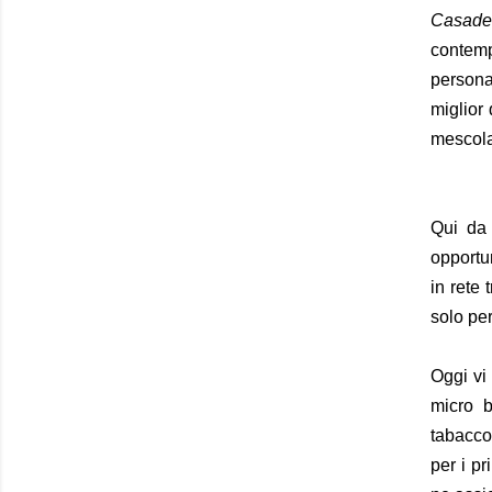
Casade
contem
personal
miglior
mescolan
Qui da 
opportu
in rete
solo per
Oggi vi
micro b
tabacco.
per i pr