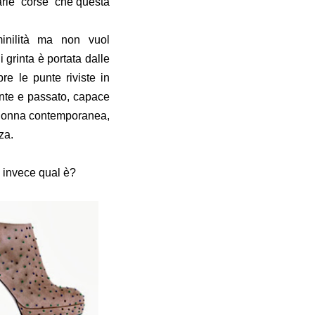
rie “corse” che questa
inilità ma non vuol
 grinta è portata dalle
re le punte riviste in
ente e passato, capace
a donna contemporanea,
nza.
tro invece qual è?