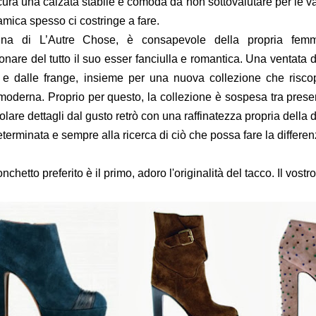
cura una calzata stabile e comoda da non sottovalutare per le va
amica spesso ci costringe a fare.
na di L’Autre Chose, è consapevole della propria femm
are del tutto il suo esser fanciulla e romantica. Una ventata di
 e dalle frange, insieme per una nuova collezione che riscop
moderna. Proprio per questo, la collezione è sospesa tra pres
olare dettagli dal gusto retrò con una raffinatezza propria dell
eterminata e sempre alla ricerca di ciò che possa fare la differe
ronchetto preferito è il primo, adoro l'originalità del tacco. Il vos