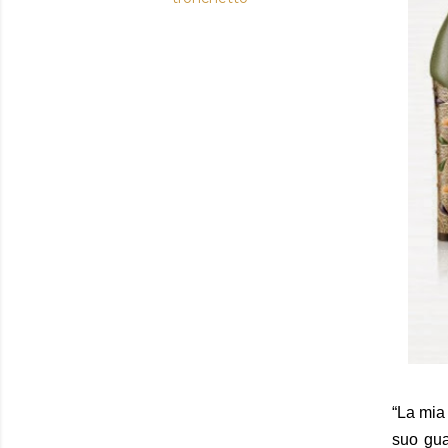
“La mia 
suo gua