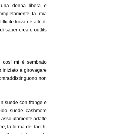
 una donna libera e
completamente la mia
ficile trovarne altri di
i saper creare outfits
, così mi è sembrato
 iniziato a girovagare
contraddistinguono non
 in suede con frange e
rbido suede cashmere
vo assolutamente adatto
tre, la forma dei tacchi