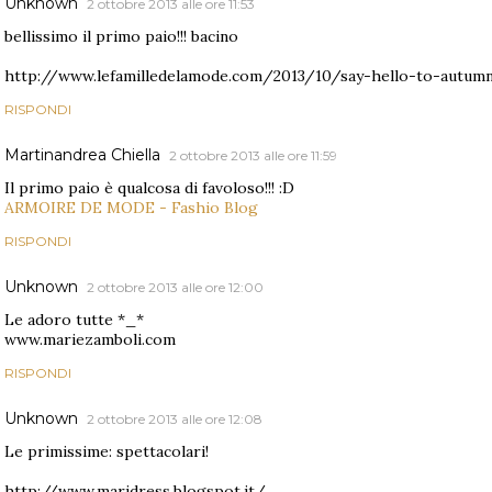
Unknown
2 ottobre 2013 alle ore 11:53
bellissimo il primo paio!!! bacino
http://www.lefamilledelamode.com/2013/10/say-hello-to-autumn
RISPONDI
Martinandrea Chiella
2 ottobre 2013 alle ore 11:59
Il primo paio è qualcosa di favoloso!!! :D
ARMOIRE DE MODE - Fashio Blog
RISPONDI
Unknown
2 ottobre 2013 alle ore 12:00
Le adoro tutte *_*
www.mariezamboli.com
RISPONDI
Unknown
2 ottobre 2013 alle ore 12:08
Le primissime: spettacolari!
http://www.maridress.blogspot.it/