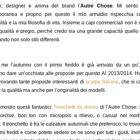
i
, designer e anima del brand l’
Autre Chose
. Mi sento
poranea e proprio per questo il mio armadio rispecchia 
ità e la mia filosofia di vita. Insieme a capi commerciali non è dif
 qualità e pregio, perché credo sia una grande capacità quello d
do non solo stili differenti.
me l’autunno con il primo freddo è già arrivato da un po’
no dare un’occhiata alle proposte per questo AI 2013/2014. Ho
 trovando tante proposte interessanti di
scarpe italiane
, che si 
 la qualità ma anche per l’originalità dei modelli.
 mostro questi fantastici
Tronchetti da donna
di l’Autre Chose:
orchie, bon ton con micropois a rilievo, o casual nel mo
 Il tronchetto è fra le calzature autunnali che preferisco, lo tro
imi freddi e come potete vedere ce ne sono per tutti i gusti. Inol