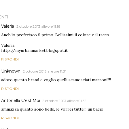
NTI
Valeria
2 ottobre 2013 alle ore 11:16
Anch'io preferisco il primo. Bellissimi il colore e il tacco.
Valeria
http://myurbanmarket.blogspot.it
RISPONDI
Unknown
2 ottobre 2013 alle ore 11:31
adoro questo brand e voglio quelli scamosciati marroni!!!!
RISPONDI
Antonella C’est Moi
2 ottobre 2013 alle ore 11:52
ammazza quanto sono belle, le vorrei tutte!!! un bacio
RISPONDI