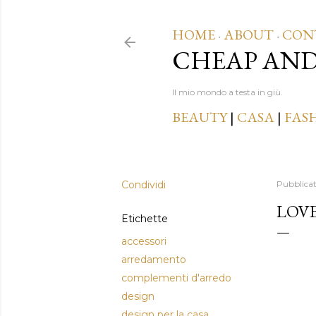
HOME
ABOUT
CON
·
·
CHEAP AN
Il mio mondo a testa in giù.
BEAUTY
|
CASA
|
FAS
Condividi
Pubblica
LOVE
Etichette
accessori
arredamento
complementi d'arredo
design
design per la casa