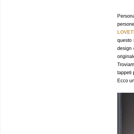
Persona
persone
LOVET
questo s
design 
original
Troviam
tappeti 
Ecco una