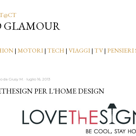
Passa ai contenuti principali
T@CT
D GLAMOUR
HION
|
MOTORI
|
TECH
|
VIAGGI
|
TV
|
PENSIERI 
to da
Giusy M.
luglio 16, 2013
THESIGN PER L'HOME DESIGN