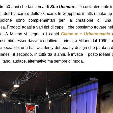
tre 50 anni che la ricerca di
Shu Uemura
si è costantemente i
 dell'haircare e dello skincare. In Giappone, infatti, i make-up
t poiché sono complementari per la creazione di una
osa.
Prodotti adatti a vari tipi di capelli che possiamo trovare nei 
o. A Milano vi segnalo
i centri
Glamour
e
Urbanomania
c
 sembra esser davvero riduttivo. Il primo, a Milano dal 1990, rap
emocratico, una hair academy del beauty design che punta a d
lanesi; il secondo, in città da 8 anni, è invece il posto ideale 
litano, audace, alternativo ma sempre di moda.