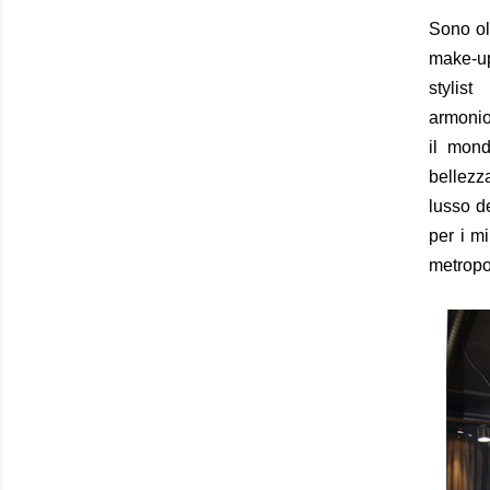
Sono ol
make-up,
stylis
armoni
il mond
bellezza
lusso d
per i mi
metropo