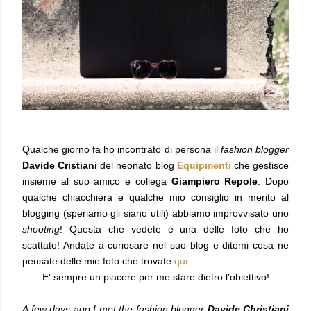
Qualche giorno fa ho incontrato di persona il
fashion blogger
Davide Cristiani
del neonato blog
Equipmenti
che gestisce
insieme al suo amico e collega
Giampiero Repole
.
Dopo
qualche chiacchiera e qualche mio consiglio in merito al
blogging (speriamo gli siano utili) abbiamo improvvisato uno
shooting
! Questa che vedete è una delle foto che ho
scattato! Andate a curiosare nel suo blog e ditemi cosa ne
pensate delle mie foto che trovate
qui
.
E' sempre un piacere per me stare dietro l'obiettivo!
A few days ago I met the fashion blogger
Davide Christiani