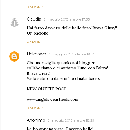
RISPONDI
Claudia
3 maggio 2013 alle ore 17:35
Hai fatto davvero delle belle foto!!Brava Giusy!!
Un bacione
RISPONDI
Unknown
3 maggio 2013 alle ore 18:14
Che meraviglia quando noi blogger
collaboriamo e ci autiamo l'uno con l'altra!
Brava Giusy!
Vado subito a dare un' occhiata, bacio.
NEW OUTFIT POST
www.angelswearheels.com
RISPONDI
Anonimo
3 maggio 2013 alle ore 18:29
Le ho appena viste! Davvero belle!