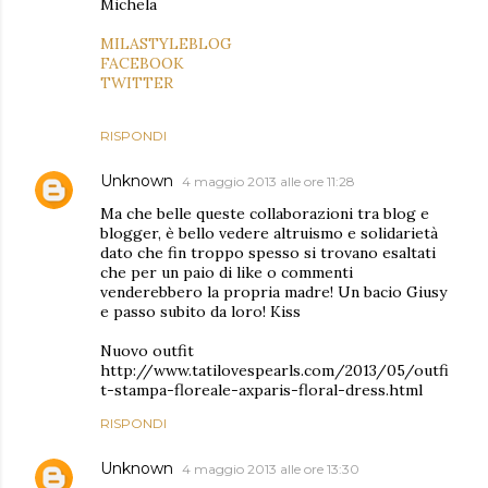
Michela
MILASTYLEBLOG
FACEBOOK
TWITTER
RISPONDI
Unknown
4 maggio 2013 alle ore 11:28
Ma che belle queste collaborazioni tra blog e
blogger, è bello vedere altruismo e solidarietà
dato che fin troppo spesso si trovano esaltati
che per un paio di like o commenti
venderebbero la propria madre! Un bacio Giusy
e passo subito da loro! Kiss
Nuovo outfit
http://www.tatilovespearls.com/2013/05/outfi
t-stampa-floreale-axparis-floral-dress.html
RISPONDI
Unknown
4 maggio 2013 alle ore 13:30