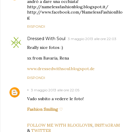
andrò a dare una occhiata!
http://namelessfashionblog.blogspot.it/
http://www.facebook.com/NamelessFashionBlo
g
RISPONDI
Dressed With Soul
3 maggio 2013 alle ore 22:03
Really nice fotos :)
xx from Bavaria, Rena
www.dressedwithsoul.blogspot.de
RISPONDI
-
3 maggio 2013 alle ore 22:05
Vado subito a vedere le foto!
Fashion Smiling
♡
FOLLOW ME WITH BLOGLOVIN
,
INSTAGRAM
&
TWITTER