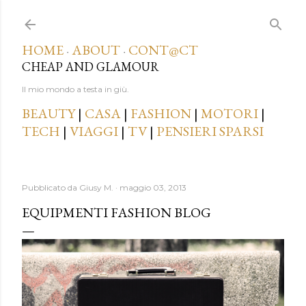
Passa ai contenuti principali
HOME
ABOUT
CONT@CT
·
·
CHEAP AND GLAMOUR
Il mio mondo a testa in giù.
BEAUTY
|
CASA
|
FASHION
|
MOTORI
|
TECH
|
VIAGGI
|
TV
|
PENSIERI SPARSI
Pubblicato da
Giusy M.
maggio 03, 2013
EQUIPMENTI FASHION BLOG