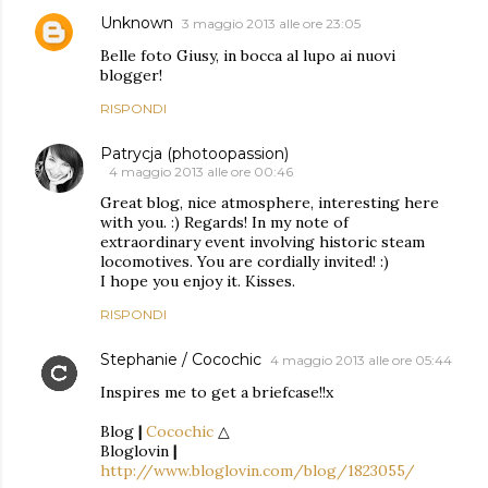
Unknown
3 maggio 2013 alle ore 23:05
Belle foto Giusy, in bocca al lupo ai nuovi
blogger!
RISPONDI
Patrycja (photoopassion)
4 maggio 2013 alle ore 00:46
Great blog, nice atmosphere, interesting here
with you. :) Regards! In my note of
extraordinary event involving historic steam
locomotives. You are cordially invited! :)
I hope you enjoy it. Kisses.
RISPONDI
Stephanie / Cocochic
4 maggio 2013 alle ore 05:44
Inspires me to get a briefcase!!x
Blog
|
Cocochic
△
Bloglovin
|
http://www.bloglovin.com/blog/1823055/