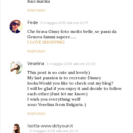
Baci marika
RISPONDI
Fede
3 maggio 2013 alle ore 20:17
Che brava Giusy foto molto belle, se passi da
Genova fammi sapere.......
I LOVE SHOPPING
RISPONDI
Veselina
3 maggio 2013 alle ore 20:32
This post is so cute and lovely:)
My last passion is to recreate Disney
looks.Would you like to check out my blog?
I will be glad if you enjoy it and decide to follow
each other:)Just let me know:)
I wish you everything well!
xoxo Veselina from Bulgaria :)
RISPONDI
Isotta www.dotyouri.it
3 maggio 2013 alle ore 20:41