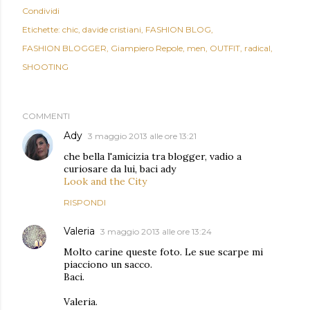
Condividi
Etichette:
chic
davide cristiani
FASHION BLOG
FASHION BLOGGER
Giampiero Repole
men
OUTFIT
radical
SHOOTING
COMMENTI
Ady
3 maggio 2013 alle ore 13:21
che bella l'amicizia tra blogger, vadio a
curiosare da lui, baci ady
Look and the City
RISPONDI
Valeria
3 maggio 2013 alle ore 13:24
Molto carine queste foto. Le sue scarpe mi
piacciono un sacco.
Baci.
Valeria.