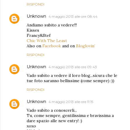
RISPONDI
Unknown
4 maggio 2013 alle ore 08:44
Andiamo subito a vedere!!!
Kisses
Francy&Stef
Chic With The Least
Also on
Facebook
and on
Bloglovin’
RISPONDI
Unknown
4 maggio 2013 alle ore 09:43
Vado subito a vedere il loro blog...sicura che le
tue foto saranno bellissime (come sempre) :))
RISPONDI
Unknown
4 maggio 2013 alle ore 11:15
Vado subito a conoscerli...
Tu, come sempre, gentilissima e bravissima a
dare spazio alle new entry! :)
xoxo