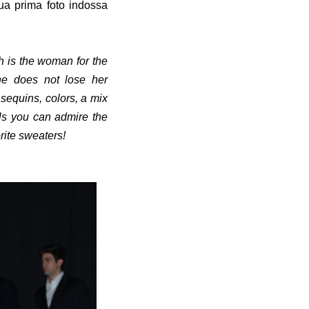
ua prima foto indossa
h is the woman for the
he does not lose her
 sequins, colors, a mix
els you can admire the
rite sweaters!