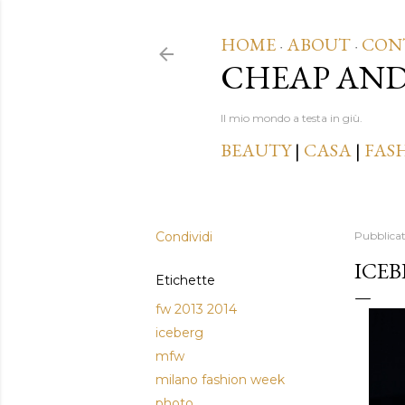
HOME
ABOUT
CON
·
·
CHEAP AN
Il mio mondo a testa in giù.
BEAUTY
|
CASA
|
FAS
Condividi
Pubblica
ICEB
Etichette
fw 2013 2014
iceberg
mfw
milano fashion week
photo