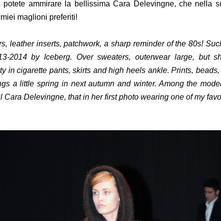
 potete ammirare la bellissima Cara Delevingne, che nella s
miei maglioni preferiti!
s, leather inserts, patchwork, a sharp reminder of the 80s! Suc
3-2014 by Iceberg. Over sweaters, outerwear large, but s
ty in cigarette pants, skirts and high heels ankle. Prints, beads,
ings a little spring in next autumn and winter. Among the mod
l Cara Delevingne, that in her first photo wearing one of my favo