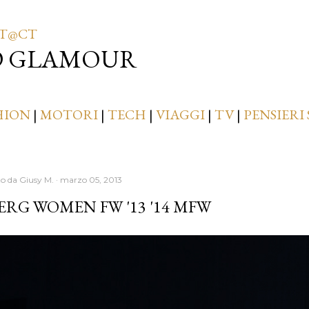
Passa ai contenuti principali
T@CT
D GLAMOUR
HION
|
MOTORI
|
TECH
|
VIAGGI
|
TV
|
PENSIERI 
to da
Giusy M.
marzo 05, 2013
ERG WOMEN FW '13 '14 MFW