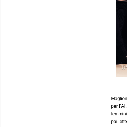
Maglioni
per l'A
femmini
paillet