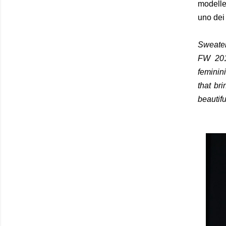
modelle
uno dei 
Sweater
FW 201
feminini
that br
beautifu