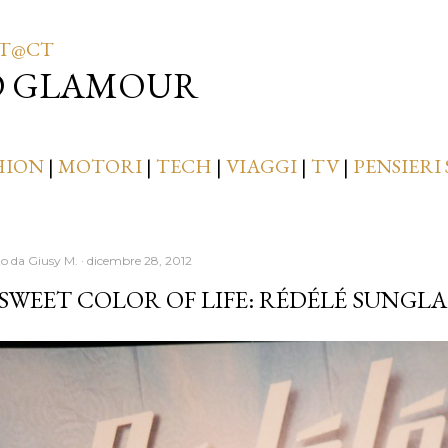
Passa ai contenuti principali
T@CT
D GLAMOUR
HION
|
MOTORI
|
TECH
|
VIAGGI
|
TV
|
PENSIERI 
to da
Giusy M.
dicembre 28, 2012
SWEET COLOR OF LIFE: RÉDÉLÉ SUNGLA