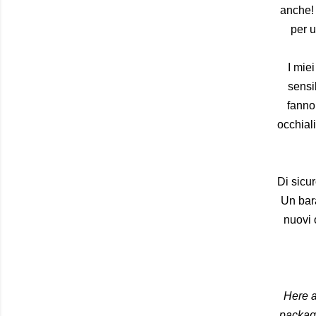
anche! 
per u
I mie
sensi
fanno
occhial
Di sicur
Un bara
nuovi 
Here 
packagi