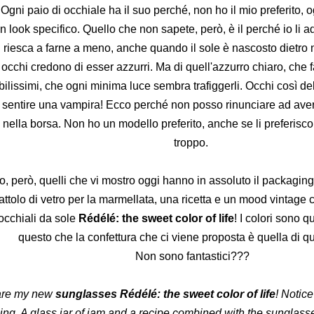
Ogni paio di occhiale ha il suo perché, non ho il mio preferito, 
n look specifico.
Quello che non sapete, però, è il perché io li a
riesca a farne a meno, anche quando il sole è nascosto dietro 
i occhi credono di esser azzurri. Ma di quell'azzurro chiaro, che f
bilissimi, che ogni minima luce sembra trafiggerli. Occhi così de
 sentire una vampira!
Ecco perché non posso rinunciare ad ave
i nella borsa.
Non ho un modello preferito, anche se li preferisc
troppo.
o, però, quelli che vi mostro oggi hanno in assoluto il packaging 
ttolo di vetro per la marmellata, una ricetta e un mood vintage
occhiali da sole
Rédélé: the sweet color of life
! I colori sono q
questo che la confettura che ci viene proposta è quella di que
Non sono fantastici???
are my new
sunglasses Rédélé: the sweet color of life
! Notice
ng. A glass jar of jam and a recipe combined with the sunglas