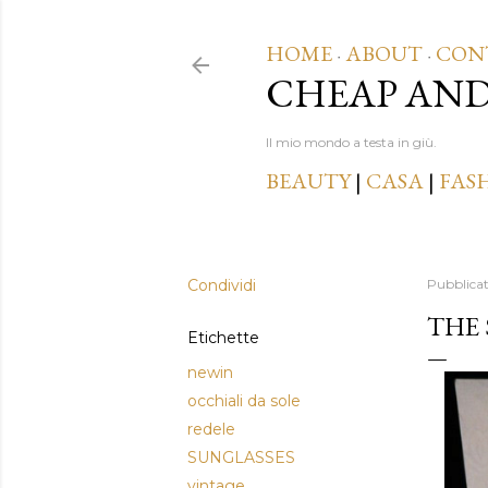
HOME
ABOUT
CON
·
·
CHEAP AN
Il mio mondo a testa in giù.
BEAUTY
|
CASA
|
FAS
Condividi
Pubblica
THE 
Etichette
newin
occhiali da sole
redele
SUNGLASSES
vintage