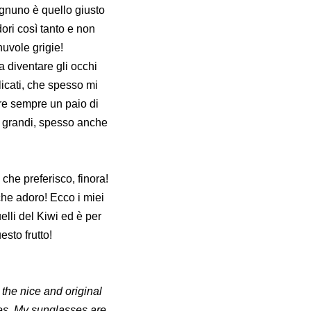
ognuno è quello giusto
dori così tanto e non
nuvole grigie!
a diventare gli occhi
licati, che spesso mi
re sempre un paio di
o grandi, spesso anche
che preferisco, finora!
 che adoro!
Ecco i miei
uelli del Kiwi ed è per
sto frutto!
 the nice and original
ses. My sunglasses are