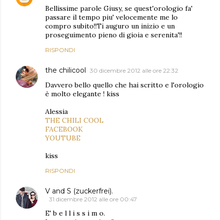
Bellissime parole Giusy, se quest'orologio fa'
passare il tempo piu' velocemente me lo
compro subito!!Ti auguro un inizio e un
proseguimento pieno di gioia e serenita'!!
RISPONDI
the chilicool
30 dicembre 2012 alle ore 22:32
Davvero bello quello che hai scritto e l'orologio
è molto elegante ! kiss
Alessia
THE CHILI COOL
FACEBOOK
YOUTUBE
kiss
RISPONDI
V and S (zuckerfrei).
31 dicembre 2012 alle ore 00:47
E' b e l l i s s i m o.