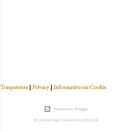
t
a
u
n
c
o
m
m
e
n
t
Trasparenza
|
Privacy
|
Informativa sui Cookie
o
Powered by Blogger
© CHEAP AND GLAMOUR 2011-2016