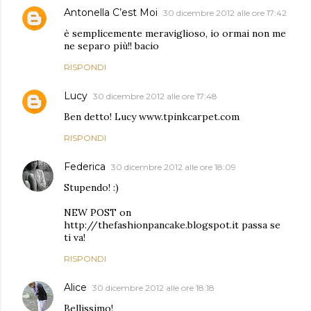
Antonella C’est Moi
30 dicembre 2012 alle ore 17:42
è semplicemente meraviglioso, io ormai non me
ne separo più!! bacio
RISPONDI
Lucy
30 dicembre 2012 alle ore 17:48
Ben detto! Lucy www.tpinkcarpet.com
RISPONDI
Federica
30 dicembre 2012 alle ore 18:09
Stupendo! :)
NEW POST on
http://thefashionpancake.blogspot.it passa se
ti va!
RISPONDI
Alice
30 dicembre 2012 alle ore 18:18
Bellissimo!