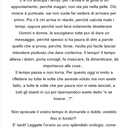
C'è chi anticipa i tempi, per l'ansia e la gioia di un
appuntamento, perché magari, non sta più nella pelle. Chi,
invece è puntuale, sai non vuole far vedere di arrivare per
primo. Poi c'è chi arriva in ritardo, perché calcola male i
tempi, oppure perché vuol farsi solamente desiderare.
Uomini e donne, le escogitano tutte pur di dare un
messaggio, perché spesso si ha paura di dire a parole
quello che si prova, perché, forse, risulta più facile lasciar
intendere piuttosto che dare conferma. Il tempo! Il tempo
allieva i dolori, porta consigli, fa maturare, fa dimenticare, dà
importanza alle cose...
Il tempo passa e non torna. Per questo oggi vi invito a
riflettere su tutte le volte che avreste voluto ma non avete
fatto, a tutte le volte che per paura non vi siete lanciati, a
tutti gli istanti in cui poi ripensandoci avete detto "e se
invece...?".
Non sprecate il vostro tempo in domande o dubbi, vivetelo
fino in fondo!!!
E' tardi! Leggete l'orario su uno splendido orologio, come