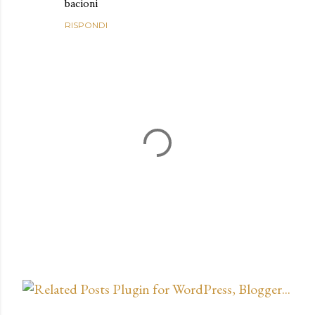
bacioni
RISPONDI
P
o
s