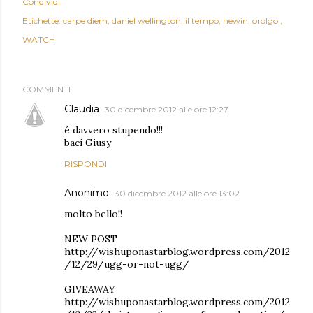
Condividi
Etichette:
carpe diem
daniel wellington
il tempo
newin
orolgoi
WATCH
COMMENTI
Claudia
30 dicembre 2012 alle ore 12:27
é davvero stupendo!!!
baci Giusy
RISPONDI
Anonimo
30 dicembre 2012 alle ore 13:02
molto bello!!
NEW POST
http://wishuponastarblog.wordpress.com/2012
/12/29/ugg-or-not-ugg/
GIVEAWAY
http://wishuponastarblog.wordpress.com/2012