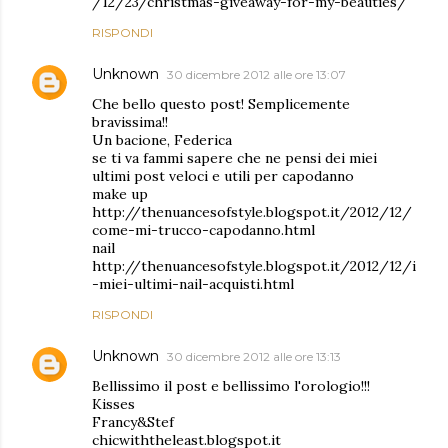
/12/23/christmas-giveaway-for-my-beauties/
RISPONDI
Unknown
30 dicembre 2012 alle ore 13:07
Che bello questo post! Semplicemente
bravissima!!
Un bacione, Federica
se ti va fammi sapere che ne pensi dei miei
ultimi post veloci e utili per capodanno
make up
http://thenuancesofstyle.blogspot.it/2012/12/
come-mi-trucco-capodanno.html
nail
http://thenuancesofstyle.blogspot.it/2012/12/i
-miei-ultimi-nail-acquisti.html
RISPONDI
Unknown
30 dicembre 2012 alle ore 13:13
Bellissimo il post e bellissimo l'orologio!!!
Kisses
Francy&Stef
chicwiththeleast.blogspot.it