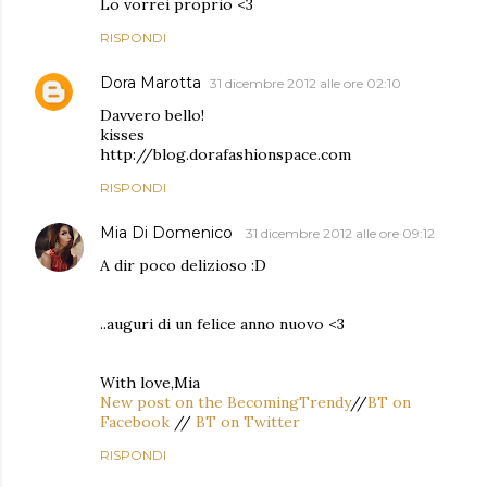
Lo vorrei proprio <3
RISPONDI
Dora Marotta
31 dicembre 2012 alle ore 02:10
Davvero bello!
kisses
http://blog.dorafashionspace.com
RISPONDI
Mia Di Domenico
31 dicembre 2012 alle ore 09:12
A dir poco delizioso :D
..auguri di un felice anno nuovo <3
With love,Mia
New post on the BecomingTrendy
//
BT on
Facebook
//
BT on Twitter
RISPONDI