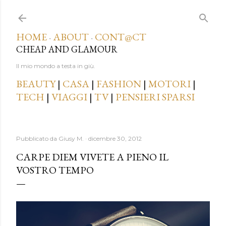
Passa ai contenuti principali
HOME
ABOUT
CONT@CT
·
·
CHEAP AND GLAMOUR
Il mio mondo a testa in giù.
BEAUTY
|
CASA
|
FASHION
|
MOTORI
|
TECH
|
VIAGGI
|
TV
|
PENSIERI SPARSI
Pubblicato da
Giusy M.
dicembre 30, 2012
CARPE DIEM VIVETE A PIENO IL
VOSTRO TEMPO