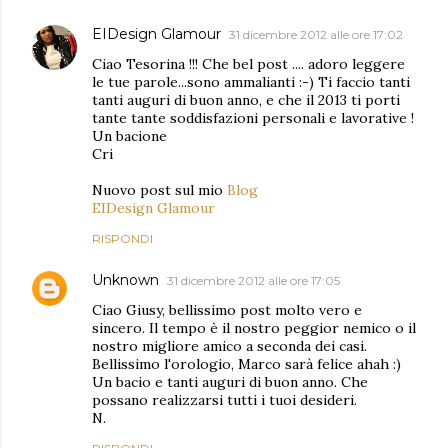
EIDesign Glamour
31 dicembre 2012 alle ore 17:02
Ciao Tesorina !!! Che bel post .... adoro leggere
le tue parole...sono ammalianti :-) Ti faccio tanti
tanti auguri di buon anno, e che il 2013 ti porti
tante tante soddisfazioni personali e lavorative !
Un bacione
Cri
Nuovo post sul mio
Blog
EIDesign Glamour
RISPONDI
Unknown
31 dicembre 2012 alle ore 17:05
Ciao Giusy, bellissimo post molto vero e
sincero. Il tempo è il nostro peggior nemico o il
nostro migliore amico a seconda dei casi.
Bellissimo l'orologio, Marco sarà felice ahah :)
Un bacio e tanti auguri di buon anno. Che
possano realizzarsi tutti i tuoi desideri.
N.