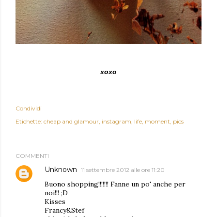
xoxo
Condividi
Etichette:
cheap and glamour
instagram
life
moment
pics
COMMENTI
Unknown
11 settembre 2012 alle ore 11:20
Buono shopping!!!!!!! Fanne un po' anche per
noi!!! ;D
Kisses
Francy&Stef