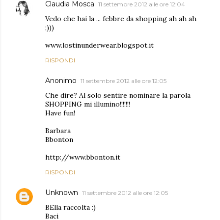
Claudia Mosca
11 settembre 2012 alle ore 12:04
Vedo che hai la ... febbre da shopping ah ah ah
;)))
www.lostinunderwear.blogspot.it
RISPONDI
Anonimo
11 settembre 2012 alle ore 12:05
Che dire? Al solo sentire nominare la parola
SHOPPING mi illumino!!!!!!!
Have fun!
Barbara
Bbonton
http://www.bbonton.it
RISPONDI
Unknown
11 settembre 2012 alle ore 12:05
BElla raccolta :)
Baci