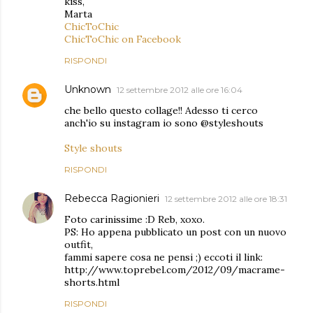
kiss,
Marta
ChicToChic
ChicToChic on Facebook
RISPONDI
Unknown
12 settembre 2012 alle ore 16:04
che bello questo collage!! Adesso ti cerco
anch'io su instagram io sono @styleshouts
Style shouts
RISPONDI
Rebecca Ragionieri
12 settembre 2012 alle ore 18:31
Foto carinissime :D Reb, xoxo.
PS: Ho appena pubblicato un post con un nuovo
outfit,
fammi sapere cosa ne pensi ;) eccoti il link:
http://www.toprebel.com/2012/09/macrame-
shorts.html
RISPONDI