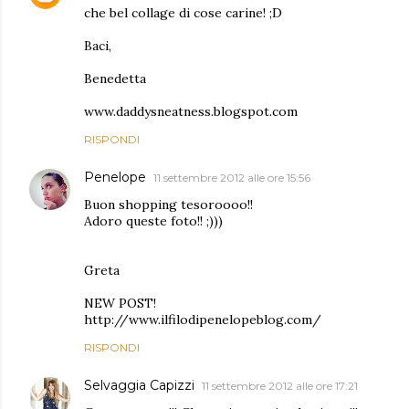
che bel collage di cose carine! ;D
Baci,
Benedetta
www.daddysneatness.blogspot.com
RISPONDI
Penelope
11 settembre 2012 alle ore 15:56
Buon shopping tesoroooo!!
Adoro queste foto!! ;)))
Greta
NEW POST!
http://www.ilfilodipenelopeblog.com/
RISPONDI
Selvaggia Capizzi
11 settembre 2012 alle ore 17:21