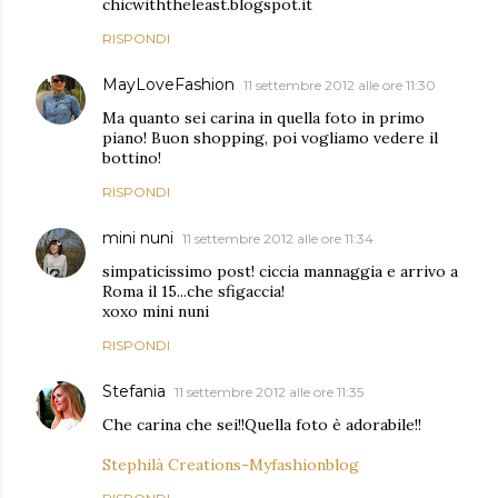
chicwiththeleast.blogspot.it
RISPONDI
MayLoveFashion
11 settembre 2012 alle ore 11:30
Ma quanto sei carina in quella foto in primo
piano! Buon shopping, poi vogliamo vedere il
bottino!
RISPONDI
mini nuni
11 settembre 2012 alle ore 11:34
simpaticissimo post! ciccia mannaggia e arrivo a
Roma il 15...che sfigaccia!
xoxo mini nuni
RISPONDI
Stefania
11 settembre 2012 alle ore 11:35
Che carina che sei!!Quella foto è adorabile!!
Stephilà Creations-Myfashionblog