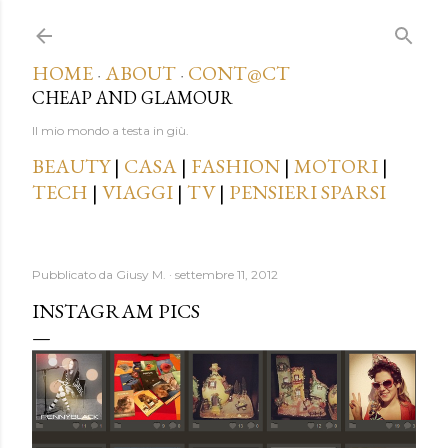
Passa ai contenuti principali
HOME
ABOUT
CONT@CT
·
·
CHEAP AND GLAMOUR
Il mio mondo a testa in giù.
BEAUTY
|
CASA
|
FASHION
|
MOTORI
|
TECH
|
VIAGGI
|
TV
|
PENSIERI SPARSI
Pubblicato da
Giusy M.
settembre 11, 2012
INSTAGRAM PICS