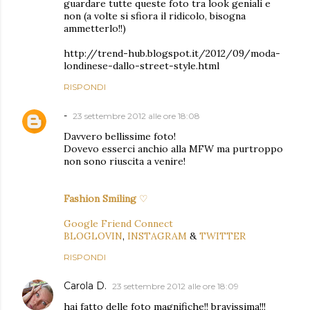
guardare tutte queste foto tra look geniali e
non (a volte si sfiora il ridicolo, bisogna
ammetterlo!!)
http://trend-hub.blogspot.it/2012/09/moda-
londinese-dallo-street-style.html
RISPONDI
-
23 settembre 2012 alle ore 18:08
Davvero bellissime foto!
Dovevo esserci anchio alla MFW ma purtroppo
non sono riuscita a venire!
Fashion Smiling
♡
Google Friend Connect
BLOGLOVIN
,
INSTAGRAM
&
TWITTER
RISPONDI
Carola D.
23 settembre 2012 alle ore 18:09
hai fatto delle foto magnifiche!! bravissima!!!