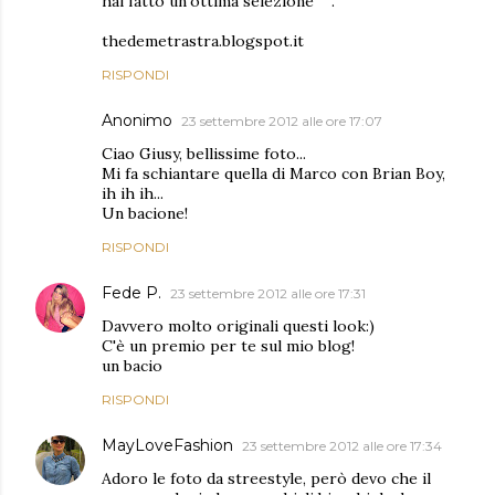
hai fatto un'ottima selezione ^.^
thedemetrastra.blogspot.it
RISPONDI
Anonimo
23 settembre 2012 alle ore 17:07
Ciao Giusy, bellissime foto...
Mi fa schiantare quella di Marco con Brian Boy,
ih ih ih...
Un bacione!
RISPONDI
Fede P.
23 settembre 2012 alle ore 17:31
Davvero molto originali questi look:)
C'è un premio per te sul mio blog!
un bacio
RISPONDI
MayLoveFashion
23 settembre 2012 alle ore 17:34
Adoro le foto da streestyle, però devo che il