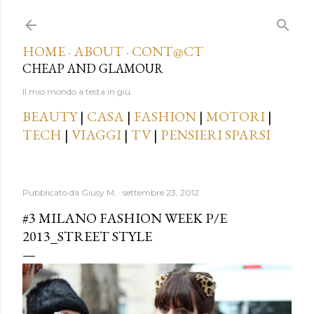
Passa ai contenuti principali
HOME
ABOUT
CONT@CT
·
·
CHEAP AND GLAMOUR
Il mio mondo a testa in giù.
BEAUTY
|
CASA
|
FASHION
|
MOTORI
|
TECH
|
VIAGGI
|
TV
|
PENSIERI SPARSI
Pubblicato da
Giusy M.
settembre 23, 2012
#3 MILANO FASHION WEEK P/E
2013_STREET STYLE