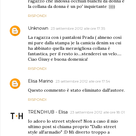
ragazzo che indossa occhiali bianchi da donna e
la collana da donna è un po' inquietante :))))
RISPONDI
Unknown
23 settembre 2012 alle ore 17:35
La ragazza con i pantaloni Prada ( almeno così
mi pare dalla stampa )e la camicia denim su cui
ha abbinato quella meravigliosa collana è
fantastica, per il resto io....stenderei un velo.....
Ciao Giusy e buona domenica!
RISPONDI
Elisa Marino
23 settembre 2012 alle ore 17:54
Questo commento è stato eliminato dall'autore.
RISPONDI
TRENDHUB - Elisa
23 settembre 2012 alle ore 18:01
Io adoro lo street styleee!! Non a caso il mio
ultimo post si chiama proprio "Dallo street
style all'armadio" :D Mi diverto troppo a