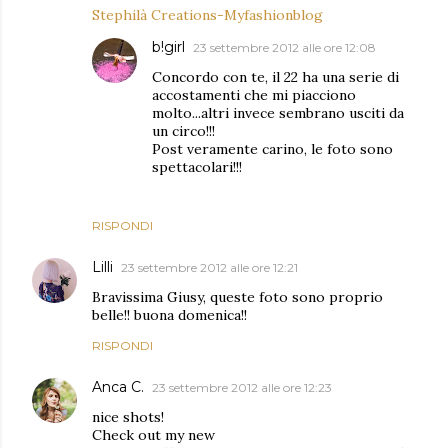
Stephilà Creations-Myfashionblog
b!girl
23 settembre 2012 alle ore 12:08
Concordo con te, il 22 ha una serie di
accostamenti che mi piacciono
molto...altri invece sembrano usciti da
un circo!!!
Post veramente carino, le foto sono
spettacolari!!!
RISPONDI
Lilli
23 settembre 2012 alle ore 12:21
Bravissima Giusy, queste foto sono proprio
belle!! buona domenica!!
RISPONDI
Anca C.
23 settembre 2012 alle ore 12:23
nice shots!
Check out my new