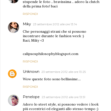
stupende le foto .. bravissima .. adoro la clutch
della prima foto! baci
RISPONDI
Miky
23 settembre 2012 alle ore 13:14
Che personaggi strani che si possono
incontrare durante le fashion week :)
Baci, Miky <3
calipsosphilosophy.blogspot.com
RISPONDI
Unknown
23 settembre 2012 alle ore 13:25
Wow queste foto sono bellissime....
RISPONDI
Penelope
23 settembre 2012 alle ore 13:51
Adoro lo steet style, si possono vedere i look
più eccentrici ed eleganti allo stesso tempo ;)