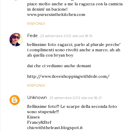
piace molto anche a me la ragazza con la camicia
in denim! un bacione!
www.pursesinthekitchen.com
RISPONDI
Fede
23 settembre 2012 alle ore 18:15
bellissime foto ragazzi, parlo al plurale perche'
i complimenti sono rivolti anche a marco, ah ah
ah quella con bryan boy
dai che ci vediamo anche domani
http://www.iloveshoppingwithfede.com/
RISPONDI
Unknown
23 settembre 2012 alle ore 18:21
Bellissime foto!!! Le scarpe della seconda foto
sono stupende!!!
Kisses
Francy&Stef
chicwiththeleast.blogspot.it