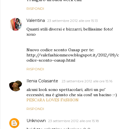
RISPONDI
Valentina
23 settembre 2012 alle ore 15:13
Quanti stili diversi e bizzarri, bellissime foto!
xoxo
Nuovo codice sconto Oasap per te:
http://valefashionmeow.blogspot.it/2012/09/c
odice-sconto-oasap.html
RISPONDI
Ilenia Colasante
23 settembre 2012 alle ore 15:16
alcuni look sono spettacolari, altri un po'
eccessivi, ma è giusto che sia così! un bacino :-)
PESCARA LOVES FASHION
RISPONDI
Unknown
23 settembre 2012 alle ore 15:18