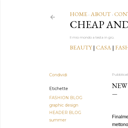
HOME
ABOUT
CON
·
·
CHEAP AN
Il mio mondo a testa in giù.
BEAUTY
|
CASA
|
FAS
Condividi
Pubblica
NEW
Etichette
FASHION BLOG
graphic design
HEADER BLOG
Finalme
summer
mettono 