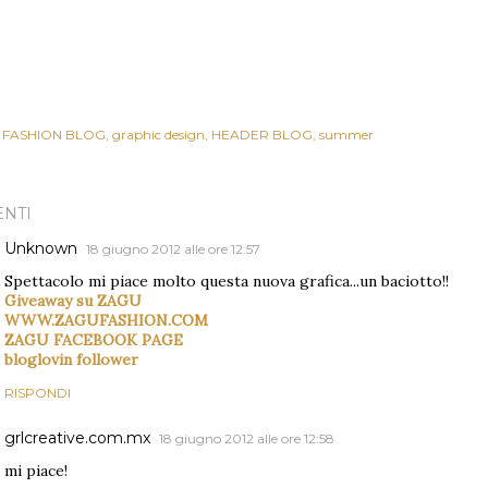
FASHION BLOG
graphic design
HEADER BLOG
summer
NTI
Unknown
18 giugno 2012 alle ore 12:57
Spettacolo mi piace molto questa nuova grafica...un baciotto!!
Giveaway su ZAGU
WWW.ZAGUFASHION.COM
ZAGU FACEBOOK PAGE
bloglovin follower
RISPONDI
grlcreative.com.mx
18 giugno 2012 alle ore 12:58
mi piace!