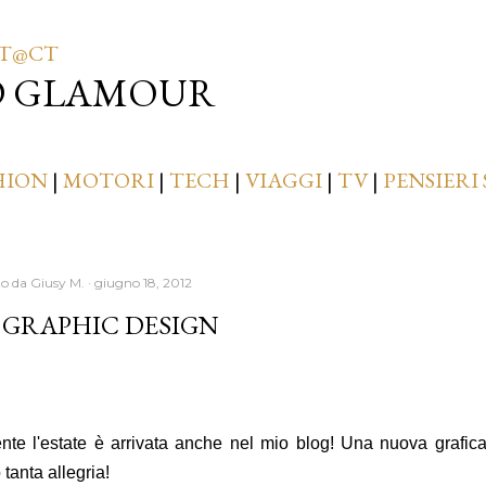
Passa ai contenuti principali
T@CT
D GLAMOUR
HION
|
MOTORI
|
TECH
|
VIAGGI
|
TV
|
PENSIERI 
to da
Giusy M.
giugno 18, 2012
 GRAPHIC DESIGN
nte l'estate è arrivata anche nel mio blog! Una nuova grafic
tanta allegria!