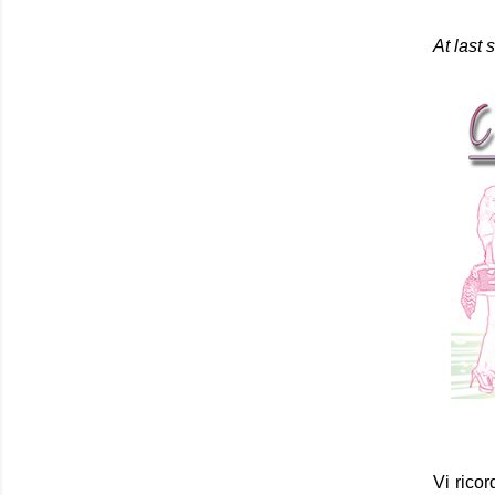
At last
Vi ricor