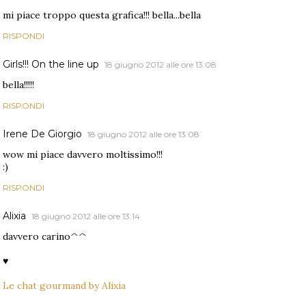
mi piace troppo questa grafica!!! bella...bella
RISPONDI
Girls!!! On the line up
18 giugno 2012 alle ore 13:08
bella!!!!!
RISPONDI
Irene De Giorgio
18 giugno 2012 alle ore 13:08
wow mi piace davvero moltissimo!!!
:)
RISPONDI
Alixia
18 giugno 2012 alle ore 13:14
davvero carino^^
♥
Le chat gourmand by Alixia