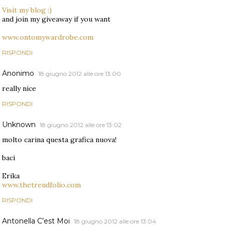
Visit my blog :)
and join my giveaway if you want
www.ontomywardrobe.com
RISPONDI
Anonimo
18 giugno 2012 alle ore 13:00
really nice
RISPONDI
Unknown
18 giugno 2012 alle ore 13:02
molto carina questa grafica nuova!
baci
Erika
www.thetrendfolio.com
RISPONDI
Antonella C’est Moi
18 giugno 2012 alle ore 13:04