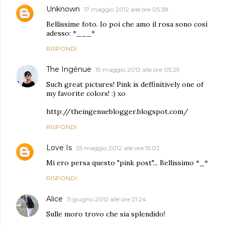
Unknown
17 maggio 2012 alle ore 05:38
Bellissime foto. Io poi che amo il rosa sono così
adesso: *___*
RISPONDI
The Ingénue
19 maggio 2012 alle ore 05:29
Such great pictures! Pink is deffinitively one of
my favorite colors! :) xo
http://theingenueblogger.blogspot.com/
RISPONDI
Love Is
25 maggio 2012 alle ore 15:02
Mi ero persa questo "pink post"... Bellissimo *_*
RISPONDI
Alice
11 giugno 2012 alle ore 21:24
Sulle moro trovo che sia splendido!