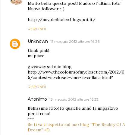
Molto bello questo post! E adoro l'ultima foto!
Nuova follower :-)
http://nuvoleditalco.blogspot.it/
RISPONDI
Unknown
15 maggio 2012 alle ore 16:26
think pink!
mi piace
giveaway sul mio blog:
http://www.thecoloursofmycloset.com/2012/0
5/contest-in-closet-vinci-la-collana.html?
RISPONDI
Anonimo
15 maggio 2012 alle ore 16:33
Bellissime foto! Io qualche anno fa impazzivo
per il rosa!
***
Se ti va ti aspetto sul mio blog “The Reality Of A
Dream” =D