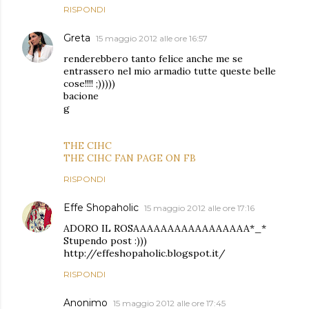
RISPONDI
Greta
15 maggio 2012 alle ore 16:57
renderebbero tanto felice anche me se
entrassero nel mio armadio tutte queste belle
cose!!!! ;)))))
bacione
g
THE CIHC
THE CIHC FAN PAGE ON FB
RISPONDI
Effe Shopaholic
15 maggio 2012 alle ore 17:16
ADORO IL ROSAAAAAAAAAAAAAAAAA*_*
Stupendo post :)))
http://effeshopaholic.blogspot.it/
RISPONDI
Anonimo
15 maggio 2012 alle ore 17:45