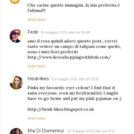
Che carine queste immagini...la mia preferita è
l'ultima!!!!
RISPONDI
Fede
15 maggio 2012 alle ore 15:08
amo il rosa quindi adoro questo post....vorrei
tanto vedere un campo di tulipani come quello,
sono i miei fiori preferiti
http://www.iloveshoppingwithfede.com/
RISPONDI
Heidi-likes
15 maggio 2012 alle ore 15:13
Pinks my favourite ever colour! I find that it
suits everyone, even my boyfriend.lol. I might
have to go home and put my pink pyjamas on ;)
http://heidi-likes.blogspot.co.uk
RISPONDI
Mia Di Domenico
15 maggio 2012 alle ore 15:13