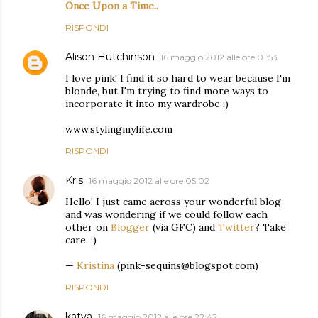
Once Upon a Time..
RISPONDI
Alison Hutchinson
16 maggio 2012 alle ore 01:53
I love pink! I find it so hard to wear because I'm
blonde, but I'm trying to find more ways to
incorporate it into my wardrobe :)
www.stylingmylife.com
RISPONDI
Kris
16 maggio 2012 alle ore 05:02
Hello! I just came across your wonderful blog
and was wondering if we could follow each
other on
Blogger
(via GFC) and
Twitter
? Take
care. :)
—
Kristina
(pink-sequins@blogspot.com)
RISPONDI
katya
16 maggio 2012 alle ore 22:42