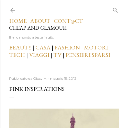
Passa ai contenuti principali
HOME
ABOUT
CONT@CT
·
·
CHEAP AND GLAMOUR
Il mio mondo a testa in giù.
BEAUTY
|
CASA
|
FASHION
|
MOTORI
|
TECH
|
VIAGGI
|
TV
|
PENSIERI SPARSI
Pubblicato da
Giusy M.
maggio 15, 2012
PINK INSPIRATIONS