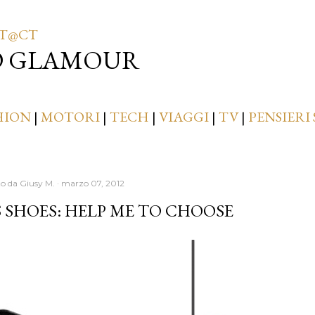
Passa ai contenuti principali
T@CT
D GLAMOUR
HION
|
MOTORI
|
TECH
|
VIAGGI
|
TV
|
PENSIERI 
to da
Giusy M.
marzo 07, 2012
 SHOES: HELP ME TO CHOOSE