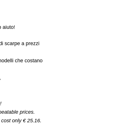
 aiuto!
di scarpe a prezzi
modelli che costano
,
!
beatable prices.
 cost only € 25.16.