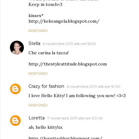
Keep in touch<3
kisses*
http://kekeangela.blogspot.com/
RISPONDI
Stella
6 novembre 2011 alle ore 16:50
Che carina la tazza!
http://thestyleattitude.blogspot.com
RISPONDI
Crazy for fashion
6 novembre 2011 alle ore 19:30
I love Hello Kitty! I am following you now! <3<3
RISPONDI
Loretta
7 novembre 2011 alle ore 00:49
ah, hello kitty!xx
http://loretta-blog.blogspot.com/