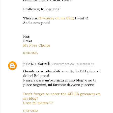
comprate queste belle cose?
I follow u, follow me?
There is
Giveaway on my blog
I wait u!
And a new post!
kiss
Erika
My Free Choice
RISPONDI
Fabrizia Spinelli
7 novembre 2011 alle ore 11:48
Quante cose adorabili, amo Hello Kitty, è così
dolce! Bel post!
Passa a dare un'occhiata al mio blog, e se ti
piace seguimi, mi farebbe davvero piacere!
Don’t forget to enter the ZELEB giveaway on
my blog!!
Cosa mi metto???
RISPONDI