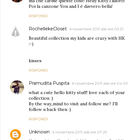
ma che carine queste cose! Helly Kitty l'adoro!
Poi la canzone You and I è davvero bella!
RISPONDI
RochellekeCloset
6 novembre 2011 alle ore 03:31
Beautiful collection my kids are crazy with HK
:-)
kisses
RISPONDI
Pramudita Puspita
6 novembre 2011 alle ore 04:03
what a cute hello kitty stuff! love each of your
collection :)
By the way,,mind to visit and follow me? I'll
follow u back then :)
RISPONDI
Unknown
6 novembre 2011 alle ore 07:29