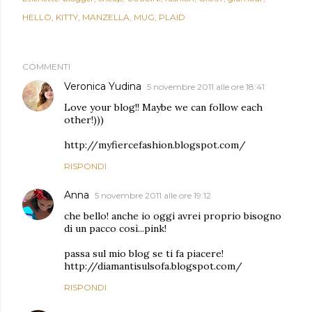
HELLO
KITTY
MANZELLA
MUG
PLAID
COMMENTI
Veronica Yudina
5 novembre 2011 alle ore 18:41
Love your blog!! Maybe we can follow each
other!)))
http://myfiercefashion.blogspot.com/
RISPONDI
Anna
5 novembre 2011 alle ore 19:12
che bello! anche io oggi avrei proprio bisogno
di un pacco così...pink!
passa sul mio blog se ti fa piacere!
http://diamantisulsofa.blogspot.com/
RISPONDI