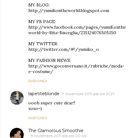
MY BLOG:
http://yumikontheworld.blogspot.com
MY FB PAGE:
http://www.facebook.com/pages/yumiKonthe
world-by-Rita-Bisceglia/235124076505150
MY TWITTER:
http://twitter.com/#!/yumiko_o
MY FASHION NEWS:
http://www.goconversano.it/rubriche/moda-
e-costume/
RISPONDI
lapetiteblonde
7 novembre 2011 alle ore 21:27
oooh super cute dear!!
xoxo=)
RISPONDI
The Glamorous Smoothie
8 novembre 2011 alle ore 00:46