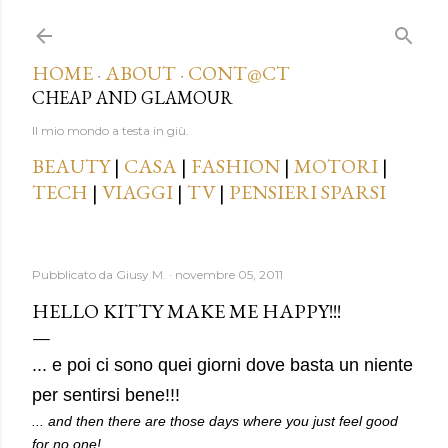
Passa ai contenuti principali
HOME
ABOUT
CONT@CT
·
·
CHEAP AND GLAMOUR
Il mio mondo a testa in giù.
BEAUTY
|
CASA
|
FASHION
|
MOTORI
|
TECH
|
VIAGGI
|
TV
|
PENSIERI SPARSI
Pubblicato da
Giusy M.
novembre 05, 2011
HELLO KITTY MAKE ME HAPPY!!!
.
.. e poi ci sono quei giorni dove basta un niente
per sentirsi bene!!!
... and then there are those days where you just feel good
for no one!