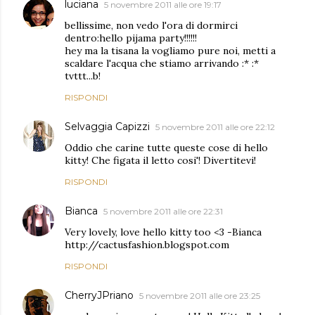
luciana
5 novembre 2011 alle ore 19:17
bellissime, non vedo l'ora di dormirci
dentro:hello pijama party!!!!!!
hey ma la tisana la vogliamo pure noi, metti a
scaldare l'acqua che stiamo arrivando :* :*
tvttt...b!
RISPONDI
Selvaggia Capizzi
5 novembre 2011 alle ore 22:12
Oddio che carine tutte queste cose di hello
kitty! Che figata il letto cosi'! Divertitevi!
RISPONDI
Bianca
5 novembre 2011 alle ore 22:31
Very lovely, love hello kitty too <3 -Bianca
http://cactusfashion.blogspot.com
RISPONDI
CherryJPriano
5 novembre 2011 alle ore 23:25