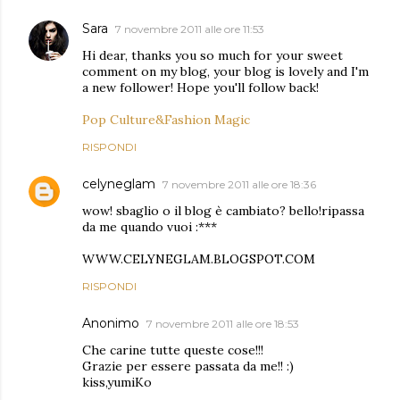
Sara
7 novembre 2011 alle ore 11:53
Hi dear, thanks you so much for your sweet
comment on my blog, your blog is lovely and I'm
a new follower! Hope you'll follow back!
Pop Culture&Fashion Magic
RISPONDI
celyneglam
7 novembre 2011 alle ore 18:36
wow! sbaglio o il blog è cambiato? bello!ripassa
da me quando vuoi :***
WWW.CELYNEGLAM.BLOGSPOT.COM
RISPONDI
Anonimo
7 novembre 2011 alle ore 18:53
Che carine tutte queste cose!!!
Grazie per essere passata da me!! :)
kiss,yumiKo