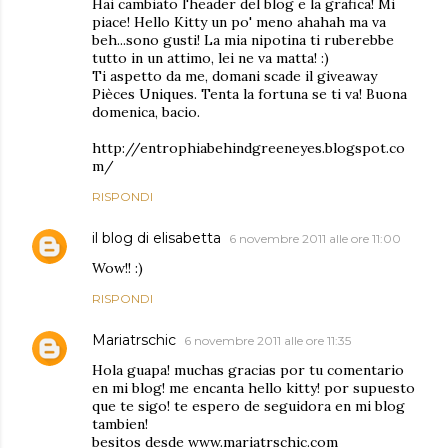
Hai cambiato l'header del blog e la grafica! Mi
piace! Hello Kitty un po' meno ahahah ma va
beh...sono gusti! La mia nipotina ti ruberebbe
tutto in un attimo, lei ne va matta! :)
Ti aspetto da me, domani scade il giveaway
Pièces Uniques. Tenta la fortuna se ti va! Buona
domenica, bacio.
http://entrophiabehindgreeneyes.blogspot.co
m/
RISPONDI
il blog di elisabetta
6 novembre 2011 alle ore 11:00
Wow!! :)
RISPONDI
Mariatrschic
6 novembre 2011 alle ore 11:35
Hola guapa! muchas gracias por tu comentario
en mi blog! me encanta hello kitty! por supuesto
que te sigo! te espero de seguidora en mi blog
tambien!
besitos desde www.mariatrschic.com