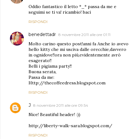
Oddio fantastico il letto *_* passa da me e
seguimi se ti va! ricambio! baci
RISPONDI
benedettadr
8 novembre 2011 alle ore 01:11
Molto carino questo post!anni fa Anche io avevo
hello kitty che mi usciva dalle orecchie,davvero
in ognidove!!ora non più,evidentemente avrò
esagerato!!
Belli i pigiama party!!
Buona serata,
Passa da me:
Http://thecoffeedress.blogspot.com
RISPONDI
J
8 novembre 2011 alle ore 09:54
Nice! Beautiful header! :))
http://liberty-walk-sara.blogspot.com/
RISPONDI