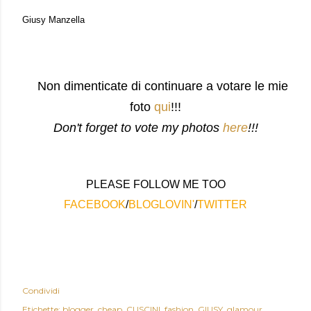
Giusy Manzella
Non dimenticate di continuare a votare le mie
foto
qui
!!!
Don't forget to vote my photos
here
!!!
PLEASE FOLLOW ME TOO
FACEBOOK
/
BLOGLOVIN'
/
TWITTER
Condividi
Etichette:
blogger
cheap
CUSCINI
fashion
GIUSY
glamour