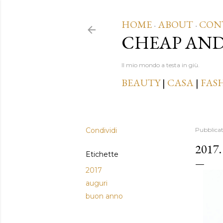
HOME
ABOUT
CON
·
·
CHEAP AN
Il mio mondo a testa in giù.
BEAUTY
|
CASA
|
FAS
Condividi
Pubblica
2017
Etichette
2017
auguri
buon anno