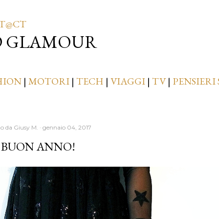
Passa ai contenuti principali
T@CT
D GLAMOUR
HION
|
MOTORI
|
TECH
|
VIAGGI
|
TV
|
PENSIERI 
to da
Giusy M.
gennaio 04, 2017
. BUON ANNO!