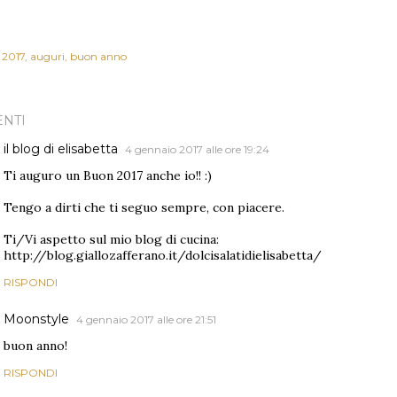
2017
auguri
buon anno
NTI
il blog di elisabetta
4 gennaio 2017 alle ore 19:24
Ti auguro un Buon 2017 anche io!! :)
Tengo a dirti che ti seguo sempre, con piacere.
Ti/Vi aspetto sul mio blog di cucina:
http://blog.giallozafferano.it/dolcisalatidielisabetta/
RISPONDI
Moonstyle
4 gennaio 2017 alle ore 21:51
buon anno!
RISPONDI