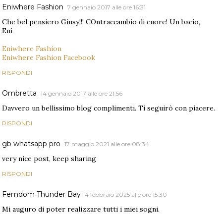
Eniwhere Fashion
7 gennaio 2017 alle ore 16:31
Che bel pensiero Giusy!!! COntraccambio di cuore! Un bacio,
Eni
Eniwhere Fashion
Eniwhere Fashion Facebook
RISPONDI
Ombretta
14 gennaio 2017 alle ore 21:56
Davvero un bellissimo blog complimenti. Ti seguirò con piacere.
RISPONDI
gb whatsapp pro
17 maggio 2021 alle ore 08:34
very nice post, keep sharing
RISPONDI
Femdom Thunder Bay
4 febbraio 2025 alle ore 15:30
Mi auguro di poter realizzare tutti i miei sogni.