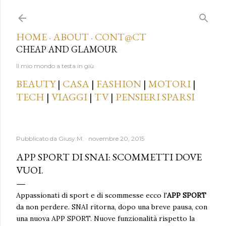
Passa ai contenuti principali
HOME
ABOUT
CONT@CT
·
·
CHEAP AND GLAMOUR
Il mio mondo a testa in giù.
BEAUTY
|
CASA
|
FASHION
|
MOTORI
|
TECH
|
VIAGGI
|
TV
|
PENSIERI SPARSI
Pubblicato da
Giusy M.
novembre 20, 2015
APP SPORT DI SNAI: SCOMMETTI DOVE
VUOI.
Appassionati di sport e di scommesse ecco l'
APP SPORT
da non perdere. SNAI ritorna, dopo una breve pausa, con
una nuova APP SPORT. Nuove funzionalità rispetto la