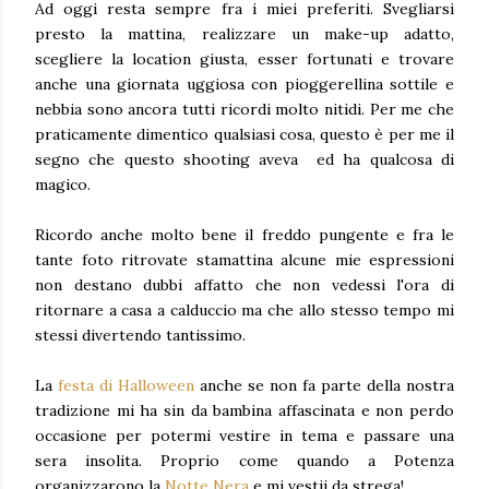
Ad oggi resta sempre fra i miei preferiti. Svegliarsi
presto la mattina, realizzare un make-up adatto,
scegliere la location giusta, esser fortunati e trovare
anche una giornata uggiosa con pioggerellina sottile e
nebbia sono ancora tutti ricordi molto nitidi. Per me che
praticamente dimentico qualsiasi cosa, questo è per me il
segno che questo shooting aveva ed ha qualcosa di
magico.
Ricordo anche molto bene il freddo pungente e fra le
tante foto ritrovate stamattina alcune mie espressioni
non destano dubbi affatto che non vedessi l'ora di
ritornare a casa a calduccio ma che allo stesso tempo mi
stessi divertendo tantissimo.
La
festa di Halloween
anche se non fa parte della nostra
tradizione mi ha sin da bambina affascinata e non perdo
occasione per potermi vestire in tema e passare una
sera insolita. Proprio come quando a Potenza
organizzarono la
Notte Nera
e mi vestii da strega!