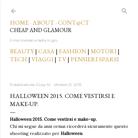
Passa ai contenuti principali
HOME
ABOUT
CONT@CT
·
·
CHEAP AND GLAMOUR
Il mio mondo a testa in giù.
BEAUTY
|
CASA
|
FASHION
|
MOTORI
|
TECH
|
VIAGGI
|
TV
|
PENSIERI SPARSI
Pubblicato da
Giusy M.
ottobre 21, 2015
HALLOWEEN 2015. COME VESTIRSI E
MAKE-UP.
Halloween 2015. Come vestirsi e make-up.
Chi mi segue da anni ormai ricorderà sicuramente questo
shooting realizzato per
Halloween
.