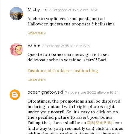
Michy Px
22 ottobre 2015 alle ore 14:36
Anche io voglio vestirmi quest'anno ad
Halloween questa tua proposta è bellissima
RISPONDI
Vale ♥
22 ottobre 2015 alle ore 15:14
Queste foto sono una meraviglia e tu sei
deliziosa anche in versione 'scary' ! Baci
Fashion and Cookies - fashion blog
RISPONDI
oceanignatowski
7 novembre 2022 alle ore 10:54
Oftentimes, the promotions shall be displayed
in daring font and with bright photos right
under your nostril. So, it’s easy to click on on
the specified picture to assert your bonus.
Failing that, there shall be an
파라오바카라
icon
find a way to|you presumably can} click on on, as
within the picture above. As such, casinos are