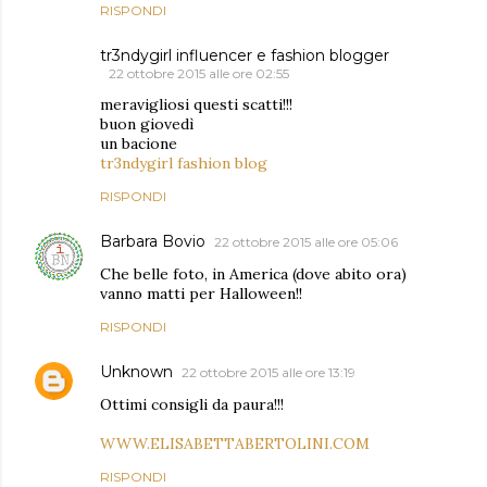
RISPONDI
tr3ndygirl influencer e fashion blogger
22 ottobre 2015 alle ore 02:55
meravigliosi questi scatti!!!
buon giovedì
un bacione
tr3ndygirl fashion blog
RISPONDI
Barbara Bovio
22 ottobre 2015 alle ore 05:06
Che belle foto, in America (dove abito ora)
vanno matti per Halloween!!
RISPONDI
Unknown
22 ottobre 2015 alle ore 13:19
Ottimi consigli da paura!!!
WWW.ELISABETTABERTOLINI.COM
RISPONDI