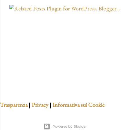
P
o
s
t
a
u
n
c
o
m
m
e
n
t
Trasparenza
|
Privacy
|
Informativa sui Cookie
o
Powered by Blogger