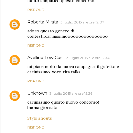
molto simpatico questo concorso!
RISPONDI
Roberta Mirata
3 luglio 2015 alle ore 12:07
adoro questo genere di
contest...carinissimoooooooooooooooo
RISPONDI
Avellino Low Cost
3 luglio 2015 alle ore 12:40
mi piace molto la nuova campagna. il gufetto è
carinissimo. xoxo rita talks
RISPONDI
Unknown
3 luglio 2015 alle ore 15:26
carinissimo questo nuovo concorso!
buona giornata
Style shouts
RISPONDI