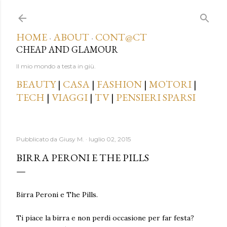
Passa ai contenuti principali
HOME
ABOUT
CONT@CT
·
·
CHEAP AND GLAMOUR
Il mio mondo a testa in giù.
BEAUTY
|
CASA
|
FASHION
|
MOTORI
|
TECH
|
VIAGGI
|
TV
|
PENSIERI SPARSI
Pubblicato da
Giusy M.
luglio 02, 2015
BIRRA PERONI E THE PILLS
Birra Peroni e The Pills.
Ti piace la birra e non perdi occasione per far festa?