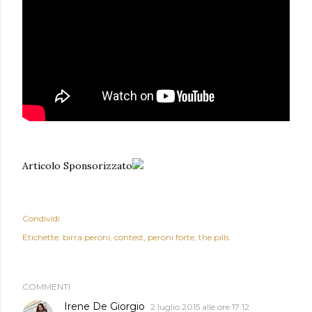
Articolo Sponsorizzato
Condividi
Etichette:
birra peroni
contest
peroni forte
the pills
COMMENTI
Irene De Giorgio
2 luglio 2015 alle ore 17:12