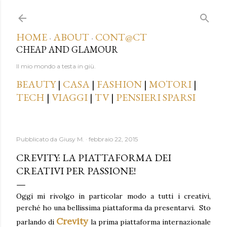
Passa ai contenuti principali
HOME
ABOUT
CONT@CT
·
·
CHEAP AND GLAMOUR
Il mio mondo a testa in giù.
BEAUTY
|
CASA
|
FASHION
|
MOTORI
|
TECH
|
VIAGGI
|
TV
|
PENSIERI SPARSI
Pubblicato da
Giusy M.
febbraio 22, 2015
CREVITY: LA PIATTAFORMA DEI
CREATIVI PER PASSIONE!
Oggi mi rivolgo in particolar modo a tutti i creativi,
perché ho una bellissima piattaforma da presentarvi.
Sto
Crevity
parlando di
la prima piattaforma internazionale