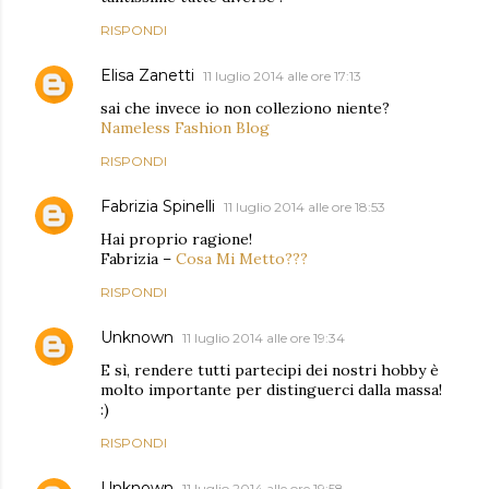
RISPONDI
Elisa Zanetti
11 luglio 2014 alle ore 17:13
sai che invece io non colleziono niente?
Nameless Fashion Blog
RISPONDI
Fabrizia Spinelli
11 luglio 2014 alle ore 18:53
Hai proprio ragione!
Fabrizia –
Cosa Mi Metto???
RISPONDI
Unknown
11 luglio 2014 alle ore 19:34
E sì, rendere tutti partecipi dei nostri hobby è
molto importante per distinguerci dalla massa!
:)
RISPONDI
Unknown
11 luglio 2014 alle ore 19:58