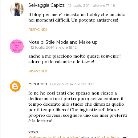
Selvaggia Capizzi
12 luglio 2014 alle ore 17:48
Il blog per me e' rimasto un hobby che mi aiuta
nei momenti difficili. Un potente antistress!
RISPONDI
Note di Stile Moda and Make up..
12 luglio 2014 alle ore 18:12
anche a me piacciono molto questi souvenir!!!
adoro poi le calamite e le tazze!
RISPONDI
Eleonora
13 luglio 2014 alle ore 11:13
Io ne ho così tanti che spesso non riesco a
dedicarmi a tutti purtroppo :( senza contare il
tempo dedicato allo studio che dimezza quello
per il tempo libero! Che ingiustizia :P Ma se
proprio dovessi scegliere uno dei miei preferiti
è la lettura!
xoxo
Follemente Fashion Blog
also on
Fashiolista
and