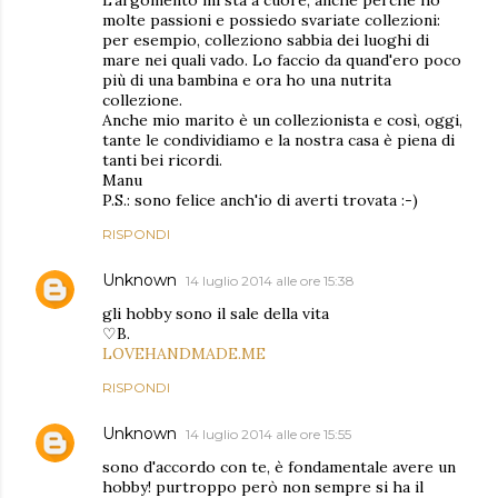
molte passioni e possiedo svariate collezioni:
per esempio, colleziono sabbia dei luoghi di
mare nei quali vado. Lo faccio da quand'ero poco
più di una bambina e ora ho una nutrita
collezione.
Anche mio marito è un collezionista e così, oggi,
tante le condividiamo e la nostra casa è piena di
tanti bei ricordi.
Manu
P.S.: sono felice anch'io di averti trovata :-)
RISPONDI
Unknown
14 luglio 2014 alle ore 15:38
gli hobby sono il sale della vita
♡B.
LOVEHANDMADE.ME
RISPONDI
Unknown
14 luglio 2014 alle ore 15:55
sono d'accordo con te, è fondamentale avere un
hobby! purtroppo però non sempre si ha il