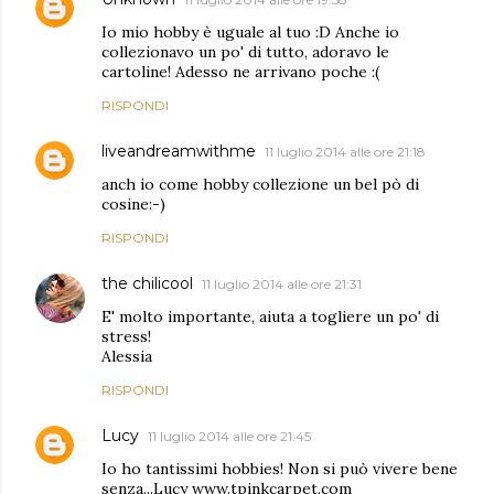
Io mio hobby è uguale al tuo :D Anche io
collezionavo un po' di tutto, adoravo le
cartoline! Adesso ne arrivano poche :(
RISPONDI
liveandreamwithme
11 luglio 2014 alle ore 21:18
anch io come hobby collezione un bel pò di
cosine:-)
RISPONDI
the chilicool
11 luglio 2014 alle ore 21:31
E' molto importante, aiuta a togliere un po' di
stress!
Alessia
RISPONDI
Lucy
11 luglio 2014 alle ore 21:45
Io ho tantissimi hobbies! Non si può vivere bene
senza...Lucy www.tpinkcarpet.com