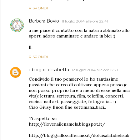
RISPONDI
Barbara Bovio
11 luglio 2014 alle ore 22:41
a me piace il contatto con la natura abbinato allo
sport, adoro camminare e andare in bici :)
B.
RISPONDI
il blog di elisabetta
12 luglio 2014 alle ore 12:21
Condivido il tuo pensiero! Io ho tantissime
passioni che cerco di coltivare appena posso (e
non posso proprio fare a meno di esse nella mia
vita): lettura, scrittura, film, telefilm, concerti,
cucina, nail art, passeggiate, fotografia... ;)
Ciao Giusy, Buon fine settimana..baci..
Ti aspetto su:
http://ilovenailenamels.blogspot.it/
http://blog.giallozafferano.it/dolcisalatidielisab