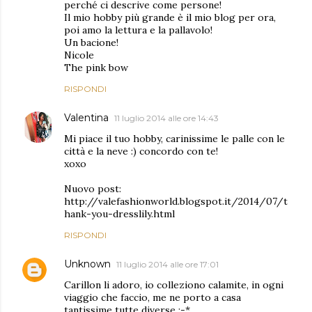
perché ci descrive come persone!
Il mio hobby più grande è il mio blog per ora,
poi amo la lettura e la pallavolo!
Un bacione!
Nicole
The pink bow
RISPONDI
Valentina
11 luglio 2014 alle ore 14:43
Mi piace il tuo hobby, carinissime le palle con le
città e la neve :) concordo con te!
xoxo
Nuovo post:
http://valefashionworld.blogspot.it/2014/07/t
hank-you-dresslily.html
RISPONDI
Unknown
11 luglio 2014 alle ore 17:01
Carillon li adoro, io colleziono calamite, in ogni
viaggio che faccio, me ne porto a casa
tantissime tutte diverse :-*