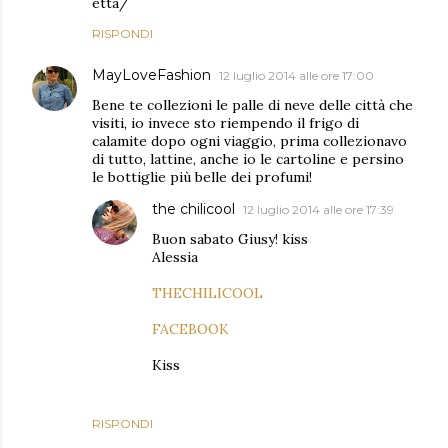
etta/
RISPONDI
MayLoveFashion
12 luglio 2014 alle ore 17:00
Bene te collezioni le palle di neve delle città che
visiti, io invece sto riempendo il frigo di
calamite dopo ogni viaggio, prima collezionavo
di tutto, lattine, anche io le cartoline e persino
le bottiglie più belle dei profumi!
the chilicool
12 luglio 2014 alle ore 17:39
Buon sabato Giusy! kiss
Alessia
THECHILICOOL
FACEBOOK
Kiss
RISPONDI