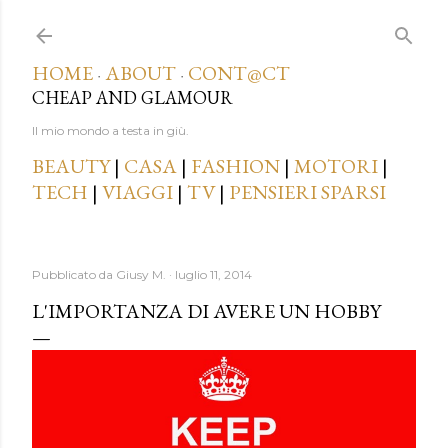
Passa ai contenuti principali
HOME
ABOUT
CONT@CT
·
·
CHEAP AND GLAMOUR
Il mio mondo a testa in giù.
BEAUTY
|
CASA
|
FASHION
|
MOTORI
|
TECH
|
VIAGGI
|
TV
|
PENSIERI SPARSI
Pubblicato da
Giusy M.
luglio 11, 2014
L'IMPORTANZA DI AVERE UN HOBBY