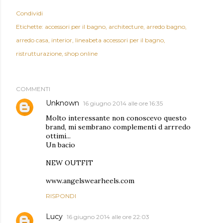
Condividi
Etichette:
accessori per il bagno
architecture
arredo bagno
arredo casa
interior
lineabeta accessori per il bagno
ristrutturazione
shop online
COMMENTI
Unknown
16 giugno 2014 alle ore 16:35
Molto interessante non conoscevo questo
brand, mi sembrano complementi d arrredo
ottimi...
Un bacio
NEW OUTFIT
www.angelswearheels.com
RISPONDI
Lucy
16 giugno 2014 alle ore 22:03