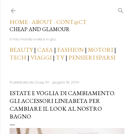
Passa ai contenuti principali
HOME
ABOUT
CONT@CT
·
·
CHEAP AND GLAMOUR
Il mio mondo a testa in giù.
BEAUTY
|
CASA
|
FASHION
|
MOTORI
|
TECH
|
VIAGGI
|
TV
|
PENSIERI SPARSI
Pubblicato da
Giusy M.
giugno 16, 2014
ESTATE E VOGLIA DI CAMBIAMENTO.
GLI ACCESSORI LINEABETA PER
CAMBIARE IL LOOK AL NOSTRO
BAGNO