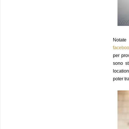
Notate
facebo
per pro
sono st
locatio
poter tr