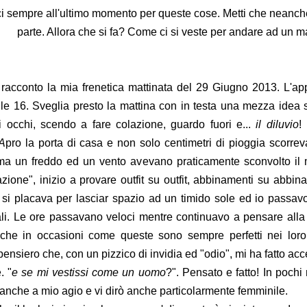
uci sempre all'ultimo momento per queste cose. Metti che neanche
parte. Allora che si fa? Come ci si veste per andare ad un 
 racconto la mia frenetica mattinata del 29 Giugno 2013. L'a
 le 16. Sveglia presto la mattina con in testa una mezza idea su
i occhi, scendo a fare colazione, guardo fuori e...
il diluvio
!
A
pro la porta di casa e non solo centimetri di pioggia scorr
ma un freddo ed un vento avevano praticamente sconvolto il m
zione", inizio a provare outfit su outfit, abbinamenti su abbinam
 si placava per lasciar spazio ad un timido sole ed io passavo
li. Le ore passavano veloci mentre continuavo a pensare alla
che in occasioni come queste sono sempre perfetti nei loro
pensiero che, con un pizzico di invidia ed "odio", mi ha fatto a
. "
e se mi vestissi come un uomo
?". Pensato e fatto! In pochi
 anche a mio agio e vi dirò anche particolarmente femminile.