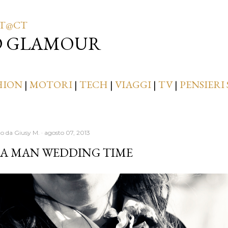
Passa ai contenuti principali
T@CT
D GLAMOUR
HION
|
MOTORI
|
TECH
|
VIAGGI
|
TV
|
PENSIERI 
to da
Giusy M.
agosto 07, 2013
 A MAN WEDDING TIME