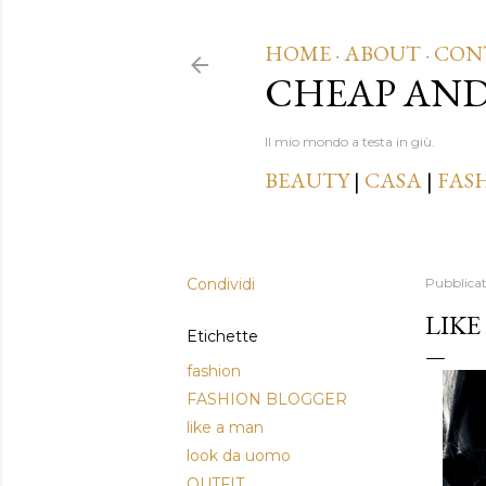
HOME
ABOUT
CON
·
·
CHEAP AN
Il mio mondo a testa in giù.
BEAUTY
|
CASA
|
FAS
Condividi
Pubblica
LIKE
Etichette
fashion
FASHION BLOGGER
like a man
look da uomo
OUTFIT