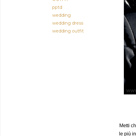
pptd
wedding
wedding dress
wedding outfit
Metti c
le più i