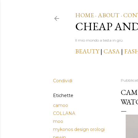
HOME
ABOUT
CON
·
·
CHEAP AN
Il mio mondo a testa in giù.
BEAUTY
|
CASA
|
FAS
Condividi
Pubblica
CAMO
Etichette
WAT
camoo
COLLANA
moo
mykonos design orologi
newin