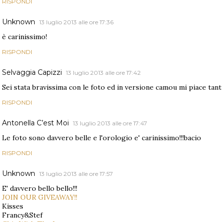
RISPONDI
Unknown
13 luglio 2013 alle ore 17:36
è carinissimo!
RISPONDI
Selvaggia Capizzi
13 luglio 2013 alle ore 17:42
Sei stata bravissima con le foto ed in versione camou mi piace tant
RISPONDI
Antonella C’est Moi
13 luglio 2013 alle ore 17:47
Le foto sono davvero belle e l'orologio e' carinissimo!!!bacio
RISPONDI
Unknown
13 luglio 2013 alle ore 17:57
E' davvero bello bello!!!
JOIN OUR GIVEAWAY!!
Kisses
Francy&Stef