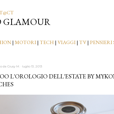
Passa ai contenuti principali
T@CT
D GLAMOUR
HION
|
MOTORI
|
TECH
|
VIAGGI
|
TV
|
PENSIERI 
to da
Giusy M.
luglio 13, 2013
O L'OROLOGIO DELL'ESTATE BY MYKO
CHES