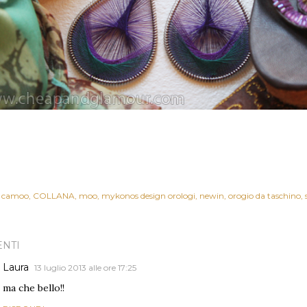
camoo
COLLANA
moo
mykonos design orologi
newin
orogio da taschino
NTI
Laura
13 luglio 2013 alle ore 17:25
ma che bello!!