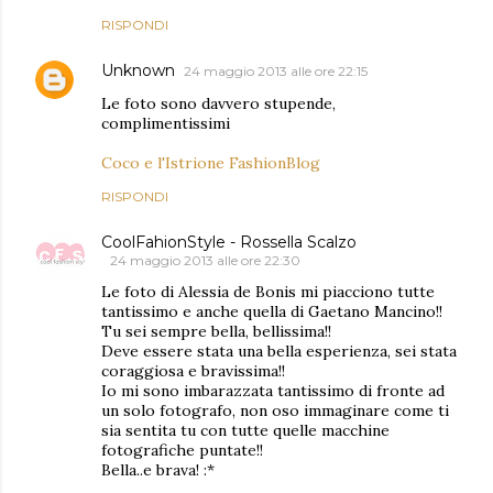
RISPONDI
Unknown
24 maggio 2013 alle ore 22:15
Le foto sono davvero stupende,
complimentissimi
Coco e l'Istrione FashionBlog
RISPONDI
CoolFahionStyle - Rossella Scalzo
24 maggio 2013 alle ore 22:30
Le foto di Alessia de Bonis mi piacciono tutte
tantissimo e anche quella di Gaetano Mancino!!
Tu sei sempre bella, bellissima!!
Deve essere stata una bella esperienza, sei stata
coraggiosa e bravissima!!
Io mi sono imbarazzata tantissimo di fronte ad
un solo fotografo, non oso immaginare come ti
sia sentita tu con tutte quelle macchine
fotografiche puntate!!
Bella..e brava! :*