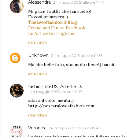
Alessandra
24 maggio 2013 alle ore 14:41
Mi piace l'outfit che hai scelto!
Fa così primavera :)
Thelawoffashion.it Blog
Friend and Fan on Facebook
Let's Twitter Together
RISPONDI
Unknown
24 maggio 2013 alle ore 14:56
Ma che belle foto, stai molto bene!:) baciiii
RISPONDI
fashionIsteRS_Ari e Ile D.
24 maggio 2013 alle ore 15:07
adoro il color menta :)
http://pescaralovesfashion.com
RISPONDI
Veronica
24 maggio 2013 alle ore 15:45
La foto con la borsa e quella con il fiore sono le