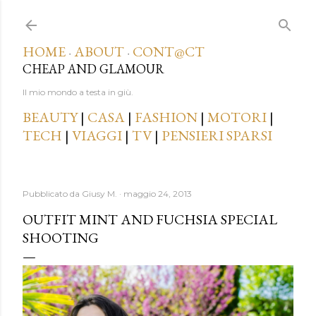
Passa ai contenuti principali
HOME
ABOUT
CONT@CT
·
·
CHEAP AND GLAMOUR
Il mio mondo a testa in giù.
BEAUTY
|
CASA
|
FASHION
|
MOTORI
|
TECH
|
VIAGGI
|
TV
|
PENSIERI SPARSI
Pubblicato da
Giusy M.
maggio 24, 2013
OUTFIT MINT AND FUCHSIA SPECIAL
SHOOTING