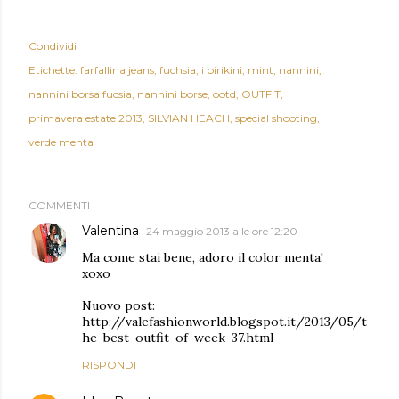
Condividi
Etichette:
farfallina jeans
fuchsia
i birikini
mint
nannini
nannini borsa fucsia
nannini borse
ootd
OUTFIT
primavera estate 2013
SILVIAN HEACH
special shooting
verde menta
COMMENTI
Valentina
24 maggio 2013 alle ore 12:20
Ma come stai bene, adoro il color menta!
xoxo
Nuovo post:
http://valefashionworld.blogspot.it/2013/05/t
he-best-outfit-of-week-37.html
RISPONDI