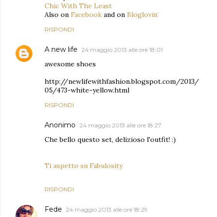
Chic With The Least
Also on
Facebook
and on
Bloglovin’
RISPONDI
A new life
24 maggio 2013 alle ore 18:01
awesome shoes
http://newlifewithfashion.blogspot.com/2013/
05/473-white-yellow.html
RISPONDI
Anonimo
24 maggio 2013 alle ore 18:27
Che bello questo set, delizioso l'outfit! :)
Ti aspetto su Fabulosity
RISPONDI
Fede
24 maggio 2013 alle ore 18:29