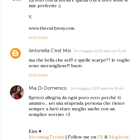
mie preferite :)
V.
www.thecurlyway.com
RISPONDI
Antonella C’est Moi
24 maggio 2013 alle ore 15:46
ma che bella che sei!!! e quelle scarpe?? le voglio
sono meravigliose!!! bacio
RISPONDI
Mia Di Domenico
24 maggio 2013 alle ore 15:46
Sprizzi allegria da ogni poro ecco perchè ti
ammiro... sei una stupenda persona che riesce
sempre a farti stare meglio anche con un
semplice sorriso <3
Kiss ♥
BecomingTrendy
| Follow me on
FB
&
Bloglovin'