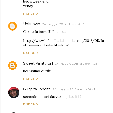
buon week end
vendy
RISPONDI
Unknown
24 maggio 2013 alle ore 14:17
Carina la borsa!!!! Bacione
http://www.lefamilledelamode.com/2013/05/la
st-summer-looks.html?m=1
RISPONDI
Sweet Vanity Girl
24 maggio 2013 alle ore 14:35
bellissimo outfit!
RISPONDI
Guapita Tondita
24 maggio 2013 alle ore 14:41
secondo me sei davvero splendida!
RISPONDI