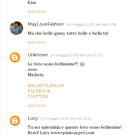
Kiss
RISPONDI
MayLoveFashion
24 maggio 2013 alle ore 21:58
Ma che belle giusy, tutte belle e bella tu!
RISPONDI
Unknown
24 maggio 2013 alle ore 22:02
Le foto sono bellissime!!! :)))
xoxo
Michela
MILASTYLEBLOG
FACEBOOK
TWITTER
RISPONDI
Lucy
24 maggio 2013 alle ore 22:14
Tu sei splendida e queste foto sono bellissime!
Bravi! Lucy www.tpinkcarpet.com