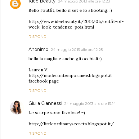
Idee Beauty
24 maggio 2013 alle ore 12:23
Bello l'outfit, bello il set e lo shooting. :)
http://www.ideebeauty.it/2013/05/outfit-of-
week-look-tendenze-pois.html
RISPONDI
Anonimo
24 maggio 2013 alle ore 12:25
bella la maglia e anche gli occhiali :)
Lauren V.
http://modecontemporanee.blogspot.it
facebook page
RISPONDI
Giulia Giannessi
24 maggio 2013 alle ore 13:14
Le scarpe sono favolose! =)
http://littleordinarysecrets.blogspot.it/
RISPONDI