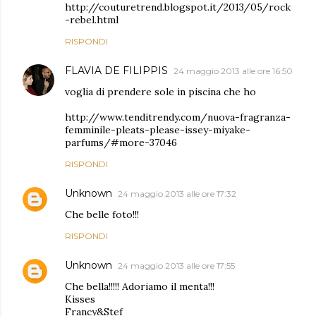
http://couturetrend.blogspot.it/2013/05/rock
-rebel.html
RISPONDI
FLAVIA DE FILIPPIS
24 maggio 2013 alle ore 16:50
voglia di prendere sole in piscina che ho
http://www.tenditrendy.com/nuova-fragranza-
femminile-pleats-please-issey-miyake-
parfums/#more-37046
RISPONDI
Unknown
24 maggio 2013 alle ore 17:32
Che belle foto!!!
RISPONDI
Unknown
24 maggio 2013 alle ore 17:55
Che bella!!!!! Adoriamo il menta!!!
Kisses
Francy&Stef