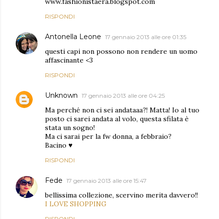
www.fashionistaera.blogspot.com
RISPONDI
Antonella Leone
17 gennaio 2013 alle ore 01:35
questi capi non possono non rendere un uomo
affascinante <3
RISPONDI
Unknown
17 gennaio 2013 alle ore 04:25
Ma perché non ci sei andataaa?! Matta! Io al tuo
posto ci sarei andata al volo, questa sfilata è
stata un sogno!
Ma ci sarai per la fw donna, a febbraio?
Bacino ♥
RISPONDI
Fede
17 gennaio 2013 alle ore 15:47
bellissima collezione, scervino merita davvero!!
I LOVE SHOPPING
RISPONDI