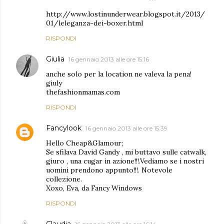
http://www.lostinunderwear.blogspot.it/2013/
01/leleganza-dei-boxer.html
RISPONDI
Giulia
16 gennaio 2013 alle ore 15:16
anche solo per la location ne valeva la pena!
giuly
thefashionmamas.com
RISPONDI
Fancylook
16 gennaio 2013 alle ore 15:39
Hello Cheap&Glamour;
Se sfilava David Gandy , mi buttavo sulle catwalk,
giuro , una cugar in azione!!!.Vediamo se i nostri
uomini prendono appunto!!!. Notevole
collezione.
Xoxo, Eva, da Fancy Windows
RISPONDI
Claudia