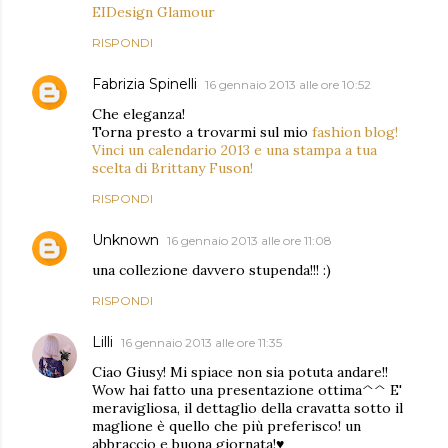
EIDesign Glamour
RISPONDI
Fabrizia Spinelli
16 gennaio 2013 alle ore 10:52
Che eleganza!
Torna presto a trovarmi sul mio
fashion blog!
Vinci un calendario 2013 e una stampa a tua
scelta di Brittany Fuson!
RISPONDI
Unknown
16 gennaio 2013 alle ore 11:08
una collezione davvero stupenda!!! :)
RISPONDI
Lilli
16 gennaio 2013 alle ore 11:35
Ciao Giusy! Mi spiace non sia potuta andare!!
Wow hai fatto una presentazione ottima^^ E'
meravigliosa, il dettaglio della cravatta sotto il
maglione è quello che più preferisco! un
abbraccio e buona giornata!♥