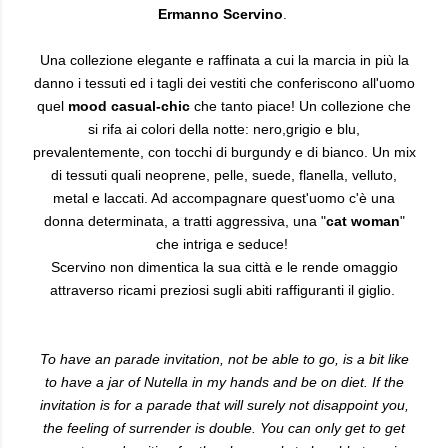
Ermanno Scervino
.
Una collezione elegante e raffinata a cui la marcia in più la
danno i tessuti ed i tagli dei vestiti che conferiscono all'uomo
quel
mood casual-chic
che tanto piace! Un collezione che
si rifa ai colori della notte: nero,grigio e blu,
prevalentemente, con tocchi di burgundy e di bianco. Un mix
di tessuti quali neoprene, pelle, suede, flanella, velluto,
metal e laccati. Ad accompagnare quest'uomo c'è una
donna determinata, a tratti aggressiva, una "
cat woman
"
che intriga e seduce!
Scervino non dimentica la sua città e le rende omaggio
attraverso ricami preziosi sugli abiti raffiguranti il giglio.
To have an parade invitation, not be able to go, is a bit like
to have a jar of Nutella in my hands and be on diet. If the
invitation is for a parade that will surely not disappoint you,
the feeling of surrender is double. You can only get to get