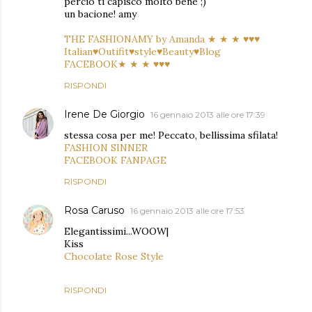
perciò ti capisco molto bene ;)
un bacione! amy
THE FASHIONAMY by Amanda ★ ★ ★ ♥♥♥
Italian♥Outifit♥style♥Beauty♥Blog
FACEBOOK★ ★ ★ ♥♥♥
RISPONDI
Irene De Giorgio
16 gennaio 2013 alle ore 17:39
stessa cosa per me! Peccato, bellissima sfilata!
FASHION SINNER
FACEBOOK FANPAGE
RISPONDI
Rosa Caruso
16 gennaio 2013 alle ore 17:53
Elegantissimi...WOOW|
Kiss
Chocolate Rose Style
RISPONDI