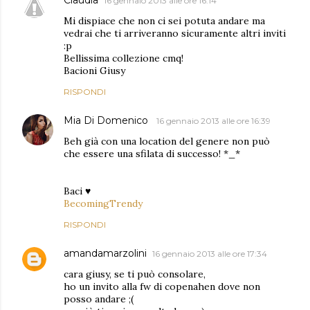
16 gennaio 2013 alle ore 16:14
Mi dispiace che non ci sei potuta andare ma
vedrai che ti arriveranno sicuramente altri inviti
:p
Bellissima collezione cmq!
Bacioni Giusy
RISPONDI
Mia Di Domenico
16 gennaio 2013 alle ore 16:39
Beh già con una location del genere non può
che essere una sfilata di successo! *_*
Baci ♥
BecomingTrendy
RISPONDI
amandamarzolini
16 gennaio 2013 alle ore 17:34
cara giusy, se ti può consolare,
ho un invito alla fw di copenahen dove non
posso andare ;(