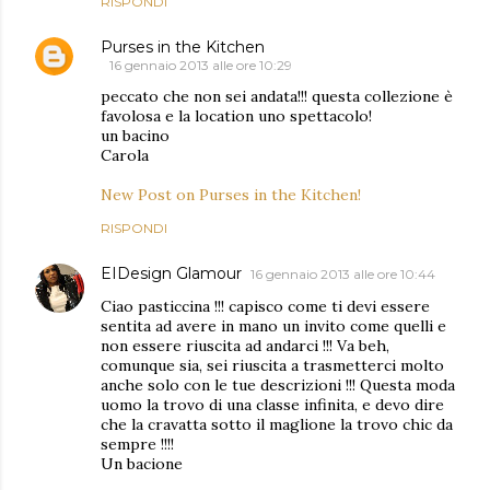
RISPONDI
Purses in the Kitchen
16 gennaio 2013 alle ore 10:29
peccato che non sei andata!!! questa collezione è
favolosa e la location uno spettacolo!
un bacino
Carola
New Post on Purses in the Kitchen!
RISPONDI
EIDesign Glamour
16 gennaio 2013 alle ore 10:44
Ciao pasticcina !!! capisco come ti devi essere
sentita ad avere in mano un invito come quelli e
non essere riuscita ad andarci !!! Va beh,
comunque sia, sei riuscita a trasmetterci molto
anche solo con le tue descrizioni !!! Questa moda
uomo la trovo di una classe infinita, e devo dire
che la cravatta sotto il maglione la trovo chic da
sempre !!!!
Un bacione