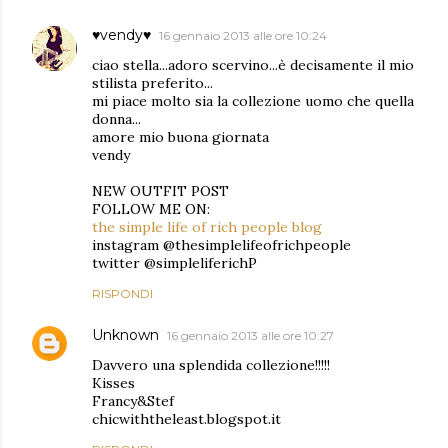
♥vendy♥
16 gennaio 2013 alle ore 10:24
ciao stella...adoro scervino...è decisamente il mio
stilista preferito...
mi piace molto sia la collezione uomo che quella
donna...
amore mio buona giornata
vendy
NEW OUTFIT POST
FOLLOW ME ON:
the simple life of rich people blog
instagram @thesimplelifeofrichpeople
twitter @simpleliferichP
RISPONDI
Unknown
16 gennaio 2013 alle ore 10:27
Davvero una splendida collezione!!!!!
Kisses
Francy&Stef
chicwiththeleast.blogspot.it