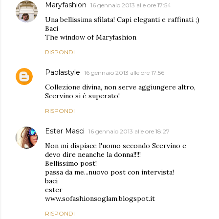
Maryfashion
16 gennaio 2013 alle ore 17:54
Una bellissima sfilata! Capi eleganti e raffinati ;)
Baci
The window of Maryfashion
RISPONDI
Paolastyle
16 gennaio 2013 alle ore 17:56
Collezione divina, non serve aggiungere altro,
Scervino si è superato!
RISPONDI
Ester Masci
16 gennaio 2013 alle ore 18:27
Non mi dispiace l'uomo secondo Scervino e
devo dire neanche la donna!!!!!
Bellissimo post!
passa da me...nuovo post con intervista!
baci
ester
www.sofashionsoglam.blogspot.it
RISPONDI