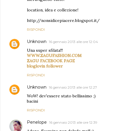
location, idea e collezione!
http://nonsidicepiacere.blogspot.it/
RISPONDI
Unknown
16 gennaio 2013 alle ore 12:04
Una super sfilata!!!
WWW.ZAGUFASHION.COM
ZAGU FACEBOOK PAGE
bloglovin follower
RISPONDI
Unknown
16 gennaio 2013 alle ore 12:27
WoW! dev'essere stato bellissimo ;)
bacini
RISPONDI
Penelope
16 gennaio 2013 alle ore 12:39
Adoro, Scervino non delude mai!! ;)