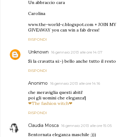
Un abbraccio cara
Carolina
www.the-world-c.blogspot.com + JOIN MY
GIVEAWAY you can win a fab dress!
RISPONDI
Unknown
16 gennaio 2013 alle ore 14:07
Si la cravatta si:-) bello anche tutto il resto
RISPONDI
Anonimo
16 gennaio 2013 alle ore 14:16
che meraviglia questi abiti!
poi gli uomini che eleganza!|
❤The fashion witch❤
RISPONDI
Claudia Mosca
16 gennaio 2013 alle ore 15:05
Bentornata eleganza maschile ;)))