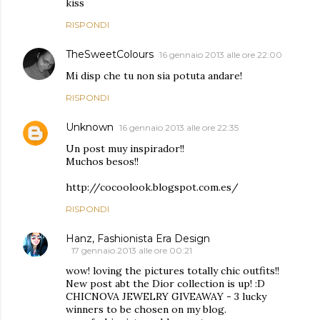
kiss
RISPONDI
TheSweetColours
16 gennaio 2013 alle ore 22:00
Mi disp che tu non sia potuta andare!
RISPONDI
Unknown
16 gennaio 2013 alle ore 22:35
Un post muy inspirador!!
Muchos besos!!
http://cocoolook.blogspot.com.es/
RISPONDI
Hanz, Fashionista Era Design
17 gennaio 2013 alle ore 00:21
wow! loving the pictures totally chic outfits!!
New post abt the Dior collection is up! :D
CHICNOVA JEWELRY GIVEAWAY - 3 lucky
winners to be chosen on my blog.