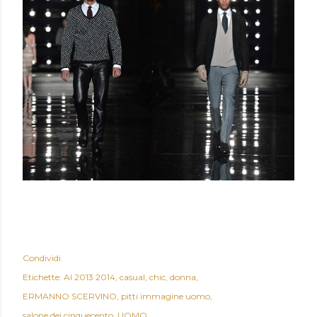
Condividi
Etichette:
AI 2013 2014
casual
chic
donna
ERMANNO SCERVINO
pitti immagine uomo
salone dei cinquecento
UOMO