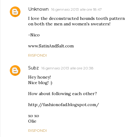
Unknown
16 gennaio 2013 alle ore 18:47
I love the deconstructed hounds tooth pattern
on both the men and women's sweaters!
-Nico
www.SatinAndSalt.com
RISPONDI
Subz
16 gennaio 2013 alle ore 20:38
Hey honey!
Nice blog! :)
How about following each other?
http://fashionofad.blogspot.com/
xo xo
Olie
RISPONDI