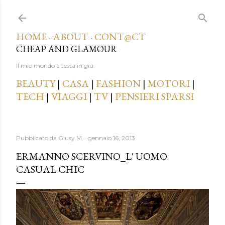
Passa ai contenuti principali
HOME
ABOUT
CONT@CT
·
·
CHEAP AND GLAMOUR
Il mio mondo a testa in giù.
BEAUTY
|
CASA
|
FASHION
|
MOTORI
|
TECH
|
VIAGGI
|
TV
|
PENSIERI SPARSI
Pubblicato da
Giusy M.
gennaio 16, 2013
ERMANNO SCERVINO_L' UOMO
CASUAL CHIC