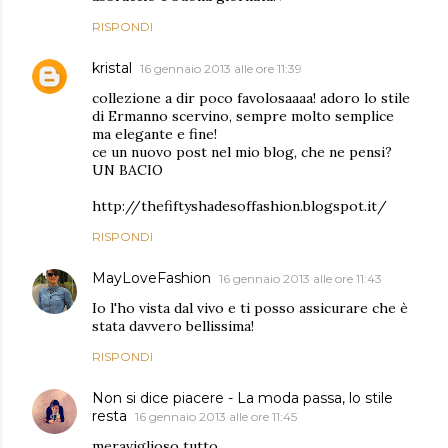
RISPONDI
kristal
16 gennaio 2013 alle ore 11:39
collezione a dir poco favolosaaaa! adoro lo stile
di Ermanno scervino, sempre molto semplice
ma elegante e fine!
ce un nuovo post nel mio blog, che ne pensi?
UN BACIO
http://thefiftyshadesoffashion.blogspot.it/
RISPONDI
MayLoveFashion
16 gennaio 2013 alle ore 11:43
Io l'ho vista dal vivo e ti posso assicurare che è
stata davvero bellissima!
RISPONDI
Non si dice piacere - La moda passa, lo stile
resta
16 gennaio 2013 alle ore 11:45
meraviglioso tutto.