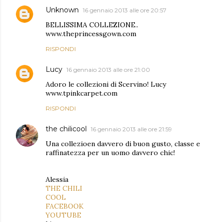
Unknown
16 gennaio 2013 alle ore 20:57
BELLISSIMA COLLEZIONE..
www.theprincessgown.com
RISPONDI
Lucy
16 gennaio 2013 alle ore 21:00
Adoro le collezioni di Scervino! Lucy
www.tpinkcarpet.com
RISPONDI
the chilicool
16 gennaio 2013 alle ore 21:59
Una collezioen davvero di buon gusto, classe e
raffinatezza per un uomo davvero chic!
Alessia
THE CHILI
COOL
FACEBOOK
YOUTUBE