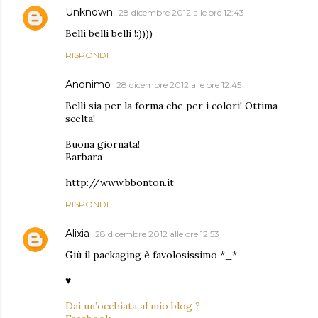
Unknown
28 dicembre 2012 alle ore 12:43
Belli belli belli !:))))
RISPONDI
Anonimo
28 dicembre 2012 alle ore 12:45
Belli sia per la forma che per i colori! Ottima
scelta!
Buona giornata!
Barbara
http://www.bbonton.it
RISPONDI
Alixia
28 dicembre 2012 alle ore 12:53
Giù il packaging è favolosissimo *_*
♥
Dai un’occhiata al mio blog ?