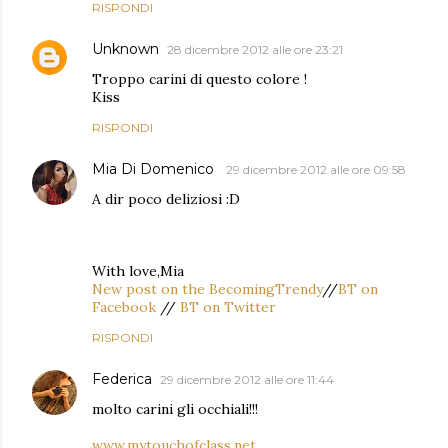
RISPONDI
Unknown
28 dicembre 2012 alle ore 23:21
Troppo carini di questo colore !
Kiss
RISPONDI
Mia Di Domenico
29 dicembre 2012 alle ore 09:58
A dir poco deliziosi :D
With love,Mia
New post on the BecomingTrendy
//
BT on
Facebook
//
BT on Twitter
RISPONDI
Federica
29 dicembre 2012 alle ore 11:44
molto carini gli occhiali!!!
www.mytouchofclass.net