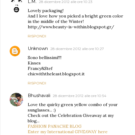
L.M.
28 dicembre 2012 alle ore 10:23
Lovely packaging!
And I love how you picked a bright green color
in the middle of the Winter!
http://www.beauty-is-within.blogspot.gr/
RISPONDI
Unknown
28 dicembre 2012 alle ore 10:27
Sono bellissimi!!!!
Kisses
Francy&Stef
chicwiththeleast.blogspot.it
RISPONDI
Bhushavali
28 dicembre 2012 alle ore 10:54
Love the quirky green yellow combo of your
sunglasses... :)
Check out the Celebration Giveaway at my
blog...
FASHION PANACHE BLOG
Enter my International GIVEAWAY here