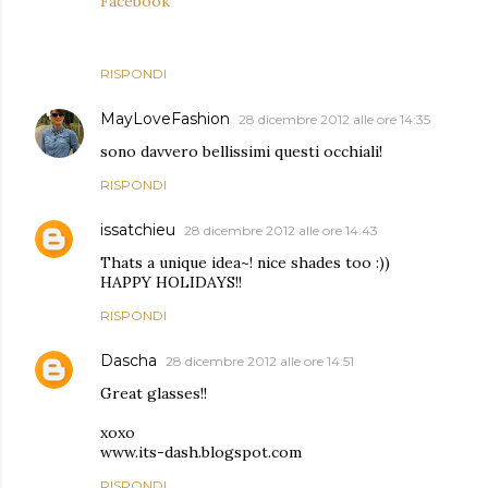
Facebook
RISPONDI
MayLoveFashion
28 dicembre 2012 alle ore 14:35
sono davvero bellissimi questi occhiali!
RISPONDI
issatchieu
28 dicembre 2012 alle ore 14:43
Thats a unique idea~! nice shades too :))
HAPPY HOLIDAYS!!
RISPONDI
Dascha
28 dicembre 2012 alle ore 14:51
Great glasses!!
xoxo
www.its-dash.blogspot.com
RISPONDI