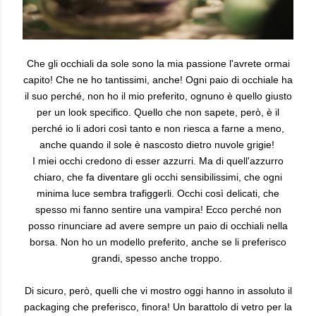
Che gli occhiali da sole sono la mia passione l'avrete ormai
capito! Che ne ho tantissimi, anche! Ogni paio di occhiale ha
il suo perché, non ho il mio preferito, ognuno è quello giusto
per un look specifico.
Quello che non sapete, però, è il
perché io li adori così tanto e non riesca a farne a meno,
anche quando il sole è nascosto dietro nuvole grigie!
I miei occhi credono di esser azzurri. Ma di quell'azzurro
chiaro, che fa diventare gli occhi sensibilissimi, che ogni
minima luce sembra trafiggerli. Occhi così delicati, che
spesso mi fanno sentire una vampira!
Ecco perché non
posso rinunciare ad avere sempre un paio di occhiali nella
borsa.
Non ho un modello preferito, anche se li preferisco
grandi, spesso anche troppo.
Di sicuro, però, quelli che vi mostro oggi hanno in assoluto il
packaging che preferisco, finora!
Un barattolo di vetro per la