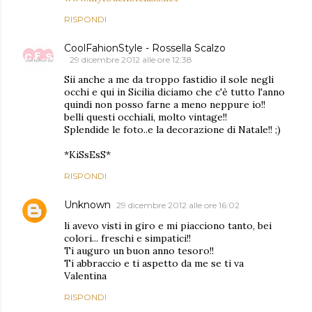
RISPONDI
CoolFahionStyle - Rossella Scalzo
29 dicembre 2012 alle ore 12:38
Sii anche a me da troppo fastidio il sole negli
occhi e qui in Sicilia diciamo che c'è tutto l'anno
quindi non posso farne a meno neppure io!!
belli questi occhiali, molto vintage!!
Splendide le foto..e la decorazione di Natale!! ;)
*KiSsEsS*
RISPONDI
Unknown
29 dicembre 2012 alle ore 16:02
li avevo visti in giro e mi piacciono tanto, bei
colori... freschi e simpatici!!
Ti auguro un buon anno tesoro!!
Ti abbraccio e ti aspetto da me se ti va
Valentina
RISPONDI