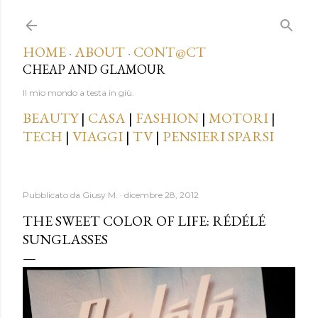
Passa ai contenuti principali
HOME
ABOUT
CONT@CT
·
·
CHEAP AND GLAMOUR
Il mio mondo a testa in giù.
BEAUTY
|
CASA
|
FASHION
|
MOTORI
|
TECH
|
VIAGGI
|
TV
|
PENSIERI SPARSI
Pubblicato da
Giusy M.
dicembre 28, 2012
THE SWEET COLOR OF LIFE: RÉDÉLÉ
SUNGLASSES