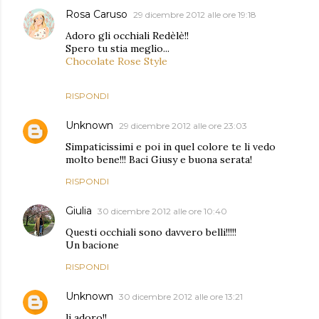
Rosa Caruso
29 dicembre 2012 alle ore 19:18
Adoro gli occhiali Redèlè!!
Spero tu stia meglio...
Chocolate Rose Style
RISPONDI
Unknown
29 dicembre 2012 alle ore 23:03
Simpaticissimi e poi in quel colore te li vedo
molto bene!!! Baci Giusy e buona serata!
RISPONDI
Giulia
30 dicembre 2012 alle ore 10:40
Questi occhiali sono davvero belli!!!!!
Un bacione
RISPONDI
Unknown
30 dicembre 2012 alle ore 13:21
li adoro!!