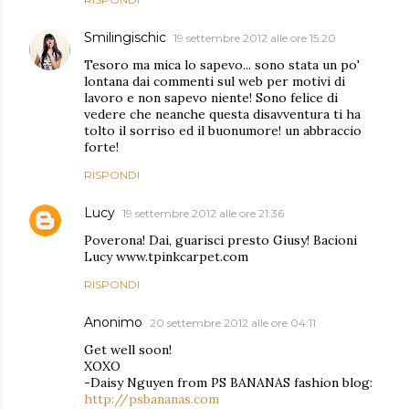
Smilingischic
19 settembre 2012 alle ore 15:20
Tesoro ma mica lo sapevo... sono stata un po'
lontana dai commenti sul web per motivi di
lavoro e non sapevo niente! Sono felice di
vedere che neanche questa disavventura ti ha
tolto il sorriso ed il buonumore! un abbraccio
forte!
RISPONDI
Lucy
19 settembre 2012 alle ore 21:36
Poverona! Dai, guarisci presto Giusy! Bacioni
Lucy www.tpinkcarpet.com
RISPONDI
Anonimo
20 settembre 2012 alle ore 04:11
Get well soon!
XOXO
-Daisy Nguyen from PS BANANAS fashion blog:
http://psbananas.com