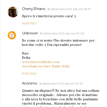
CherryJPriano
18 settembre 2012 alle ore 08:57
Spero ti rimetterai presto cara! :)
RISPONDI
Unknown
18 settembre 2012 alle ore 09:06
So come ci si sente l'ho dovuto indossare per
ben due volte :( Dai riprenditi presto!
Baci
Erika
www.thetrendfolio.com
Ascoltami su Juice Radio Italia
RISPONDI
Anonimo
18 settembre 2012 alle ore 09:29
Quanto mi dispiace!!! Se non altro hai una collana
moooolto originale... Adesso poi che al mattino
e alla sera fa freschino con delle belle pashmine
risolvi il problema... Naturalmente se sei