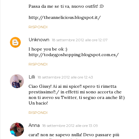
Passa da me se ti va, nuovo outfit! :D
http://theannelicious.blogspot.it/
RISPONDI
Unknown
18 settembre 2012 alle ore 12:07
I hope you be ok :)
http://todaygoshopping.blogspot.com.es/
RISPONDI
Lilli
18 settembre 2012 alle ore 12:43
Ciao Giusy! Ai ai mi spice!! spero ti rimetta
prestissimo!!:/ in effetti mi sono accorta che
non ti avevo su Twitter, ti seguo ora anche lì!:)
Un bacio!
RISPONDI
Anna
18 settembre 2012 alle ore 13:09
cara!! non ne sapevo nulla! Devo passare più