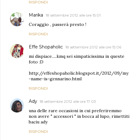
RISPONDI
Marika
18 settembre 2012 alle ore 15:01
Coraggio , passerà presto !
RISPONDI
Effe Shopaholic
18 settembre 2012 alle ore 15:06
mi dispiace.....kmq sei simpaticissima in queste
foto :D
http://effeshopaholic.blogspot.it/2012/09/my
-name-is-gennarino.html
RISPONDI
Ady
18 settembre 2012 alle ore 17:03
una delle rare occasioni in cui preferiremmo
non avere " accessori " in bocca al lupo, rimettiti
baciu ady
RISPONDI