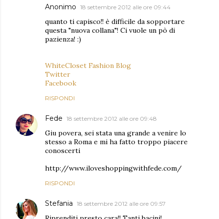
Anonimo
18 settembre 2012 alle ore 09:44
quanto ti capisco!! è difficile da sopportare
questa "nuova collana"! Ci vuole un pò di
pazienza! :)
WhiteCloset Fashion Blog
Twitter
Facebook
RISPONDI
Fede
18 settembre 2012 alle ore 09:48
Giu povera, sei stata una grande a venire lo
stesso a Roma e mi ha fatto troppo piacere
conoscerti
http://www.iloveshoppingwithfede.com/
RISPONDI
Stefania
18 settembre 2012 alle ore 09:57
Riprenditi presto cara!! Tanti bacini!