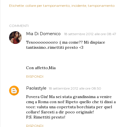
Etichette:
collare per tamponamento
incidente
tamponamento
COMMENTI
Mia Di Domenico
18 settembre 2012 alle ore 08:47
Tesooooooooro :( ma come?? Mi dispiace
tantissimo..rimettiti presto <3
Con affetto,Mia
RISPONDI
Paolastyle
18 settembre 2012 alle ore 08:50
Povera Giu! Ma sei stata grandissima a venire
cmq a Roma con noi! Ripeto quello che ti dissi a
voce: valuta una copertuta borchiata per quel
collare! Saresti a dir poco originale!
P.S. Rimettiti presto!
RISPONDI