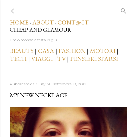
Passa ai contenuti principali
HOME
ABOUT
CONT@CT
·
·
CHEAP AND GLAMOUR
Il mio mondo a testa in giù.
BEAUTY
|
CASA
|
FASHION
|
MOTORI
|
TECH
|
VIAGGI
|
TV
|
PENSIERI SPARSI
Pubblicato da
Giusy M.
settembre 18, 2012
MY NEW NECKLACE