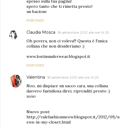
spesso sulla tua pagina!
spero tanto che ti rimetta presto!
un bacione
RISPONDI
Claudia Mosca
18 settembre 2012 alle ore 14:25
Oh povera, non ci voleva!!! Questa è l'unica
collana che non desideriamo ;)
www.lostinunderwear.blogspot.it
RISPONDI
Valentina
18 settembre 2012 alle ore 14:29
Noo, mi dispiace un sacco cara, una collana
davvero fastidiosa direi, riprenditi presto :)
xoxo
Nuovo post:
http://valefashionmeow.blogspot.it/2012/09/n
ews-in-my-closet.html