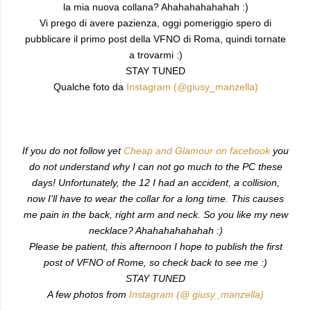
la mia nuova collana? Ahahahahahahah :)
Vi prego di avere pazienza, oggi pomeriggio spero di
pubblicare il primo post della VFNO di Roma, quindi tornate
a trovarmi :)
STAY TUNED
Qualche foto da
Instagram (@giusy_manzella)
If you do not follow yet
Cheap and Glamour on facebook
you
do not understand why I can not go much to the PC these
days! Unfortunately, the 12 I had an accident, a collision,
now I'll have to wear the collar for a long time. This causes
me pain in the back, right arm and neck. So you like my new
necklace? Ahahahahahahah :)
Please be patient, this afternoon I hope to publish the first
post of VFNO of Rome, so check back to see me :)
STAY TUNED
A few photos from
Instagram (@ giusy_manzella)