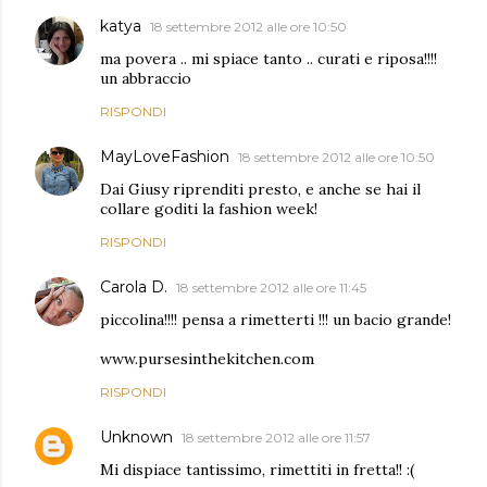
katya
18 settembre 2012 alle ore 10:50
ma povera .. mi spiace tanto .. curati e riposa!!!!
un abbraccio
RISPONDI
MayLoveFashion
18 settembre 2012 alle ore 10:50
Dai Giusy riprenditi presto, e anche se hai il
collare goditi la fashion week!
RISPONDI
Carola D.
18 settembre 2012 alle ore 11:45
piccolina!!!! pensa a rimetterti !!! un bacio grande!
www.pursesinthekitchen.com
RISPONDI
Unknown
18 settembre 2012 alle ore 11:57
Mi dispiace tantissimo, rimettiti in fretta!! :(