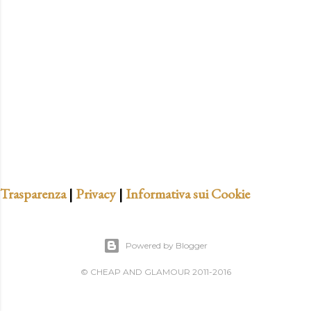
t
a
u
n
c
o
m
m
e
n
t
Trasparenza
|
Privacy
|
Informativa sui Cookie
o
Powered by Blogger
© CHEAP AND GLAMOUR 2011-2016