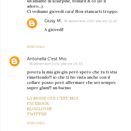
un'amante di sciarpine, foulard & co (io li
adoro...).
Ci vediamo giovedì cara! Non stancarti troppo.
Giusy M.
18 settembre 2012 alle ore 22:49
A giovedì!
RISPONDI
Antonella C’est Moi
18 settembre 2012 alle ore 09:33
povera la mia giu giu però spero che tu ti stia
rimettendo!!! io che ti ho vista anche con il
collare posso però affermare che sei sempre
super glam!!! un bacino
LA MODE OUI C'EST MOI
FACEBOOK
BLOGLOVIN
TWITTER
RISPONDI