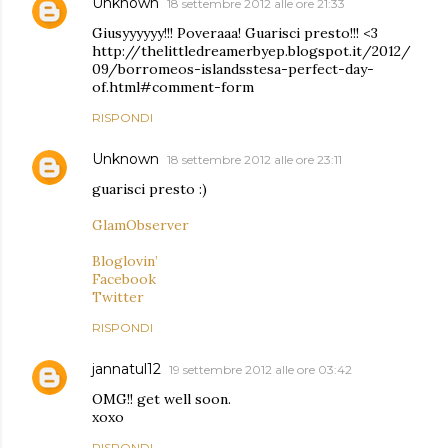
Unknown
18 settembre 2012 alle ore 21:33
Giusyyyyyy!!! Poveraaa! Guarisci presto!!! <3
http://thelittledreamerbyep.blogspot.it/2012/
09/borromeos-islandsstesa-perfect-day-
of.html#comment-form
RISPONDI
Unknown
18 settembre 2012 alle ore 23:11
guarisci presto :)
GlamObserver
Bloglovin’
Facebook
Twitter
RISPONDI
jannatul12
19 settembre 2012 alle ore 03:42
OMG!! get well soon.
xoxo
RISPONDI