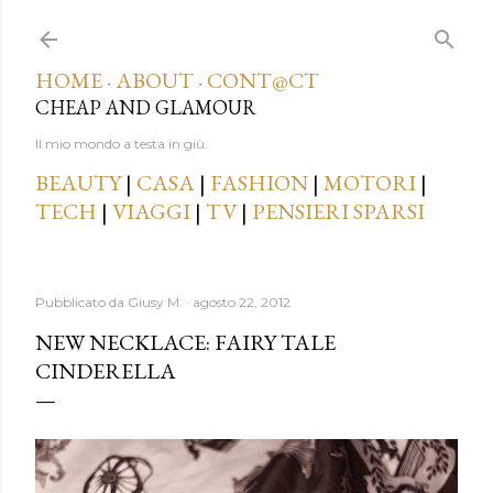
Passa ai contenuti principali
HOME
ABOUT
CONT@CT
·
·
CHEAP AND GLAMOUR
Il mio mondo a testa in giù.
BEAUTY
|
CASA
|
FASHION
|
MOTORI
|
TECH
|
VIAGGI
|
TV
|
PENSIERI SPARSI
Pubblicato da
Giusy M.
agosto 22, 2012
NEW NECKLACE: FAIRY TALE
CINDERELLA