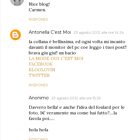
Nice blog!
Carmen.
RISPONDI
Antonella C’est Moi
23 agosto 2012 alle ore 14:24
la collana è bellissima, ed ogni volta mi incanto
davanti il monitor del pc coe leggo i tuoi post!!
brava giu giu!! un bacio
LA MODE OUI C'EST MOI
FACEBOOK
BLOGLOVIN
TWITTER
RISPONDI
Anonimo
23 agosto 2012 alle ore 15:29
Davvero bella! e anche l'idea del foulard per le
foto, 1€ veramente ma come hai fatto?....la
favola poi......
hola hola
RISPONDI