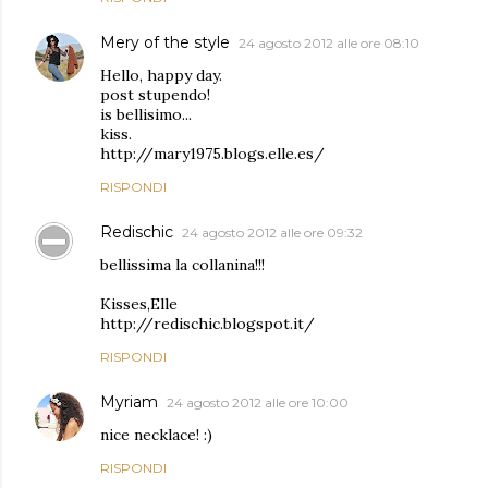
Mery of the style
24 agosto 2012 alle ore 08:10
Hello, happy day.
post stupendo!
is bellisimo...
kiss.
http://mary1975.blogs.elle.es/
RISPONDI
Redischic
24 agosto 2012 alle ore 09:32
bellissima la collanina!!!
Kisses,Elle
http://redischic.blogspot.it/
RISPONDI
Myriam
24 agosto 2012 alle ore 10:00
nice necklace! :)
RISPONDI