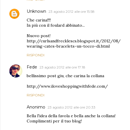
Unknown
23 agosto 2012 alle ore 15:58
Che carina!!!!
In più con il foulard abbinato...
Nuovo post!
http://curlsandfrecklescs.blogspot.it/2012/08/
wearing-cates-bracelets-un-tocco-di.html
RISPONDI
Fede
23 agosto 2012 alle ore 17:18
bellissimo post giu, che carina la collana
http://www.iloveshoppingwithfede.com/
RISPONDI
Anonimo
23 agosto 2012 alle ore 20:33
Bella l'idea della favola e bella anche la collana!
Complimenti per il tuo blog!