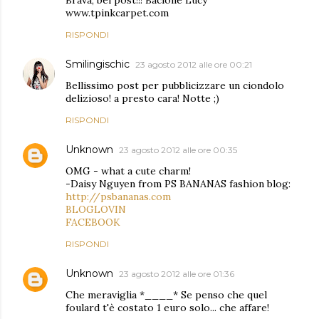
Brava, bel post!!! Bacione Lucy
www.tpinkcarpet.com
RISPONDI
Smilingischic
23 agosto 2012 alle ore 00:21
Bellissimo post per pubblicizzare un ciondolo
delizioso! a presto cara! Notte ;)
RISPONDI
Unknown
23 agosto 2012 alle ore 00:35
OMG - what a cute charm!
-Daisy Nguyen from PS BANANAS fashion blog:
http://psbananas.com
BLOGLOVIN
FACEBOOK
RISPONDI
Unknown
23 agosto 2012 alle ore 01:36
Che meraviglia *____* Se penso che quel
foulard t'è costato 1 euro solo... che affare!