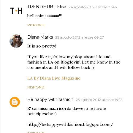
TRENDHUB - Elisa
24 agosto 2012 alle ore 21:46
bellissimaaaaaaa!!!
RISPONDI
Diana Marks
25 agosto 2012 alle ore 09:27
It is so pretty!
If you like it, follow my blog about life and
fashion in LA on Bloglovin'. Let me know in the
comments and I will follow back ;)
LA By Diana Live Magazine
RISPONDI
Be happy with fashion
25 agosto 2012 alle ore 14:12
E' carinissima...ricorda davvero le favole
principesche :)
http://behappywithfashion.blogspot.com/