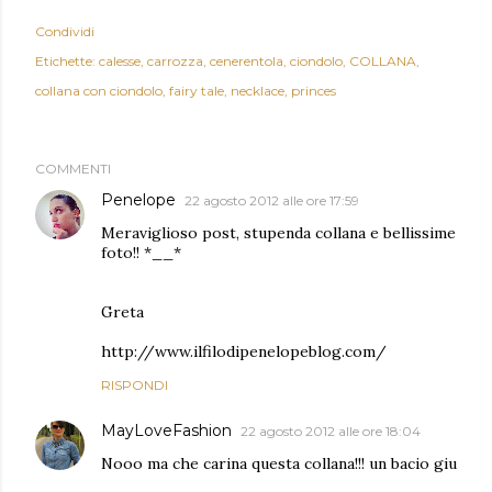
Condividi
Etichette:
calesse
carrozza
cenerentola
ciondolo
COLLANA
collana con ciondolo
fairy tale
necklace
princes
COMMENTI
Penelope
22 agosto 2012 alle ore 17:59
Meraviglioso post, stupenda collana e bellissime
foto!! *__*
Greta
http://www.ilfilodipenelopeblog.com/
RISPONDI
MayLoveFashion
22 agosto 2012 alle ore 18:04
Nooo ma che carina questa collana!!! un bacio giu