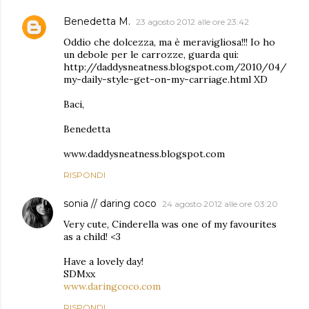
Benedetta M.
23 agosto 2012 alle ore 23:42
Oddio che dolcezza, ma è meravigliosa!!! Io ho
un debole per le carrozze, guarda qui:
http://daddysneatness.blogspot.com/2010/04/
my-daily-style-get-on-my-carriage.html XD
Baci,
Benedetta
www.daddysneatness.blogspot.com
RISPONDI
sonia // daring coco
24 agosto 2012 alle ore 03:20
Very cute, Cinderella was one of my favourites
as a child! <3
Have a lovely day!
SDMxx
www.daringcoco.com
RISPONDI