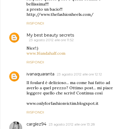
bellissima!!!!
a presto un bacio!!!
http://www.thefashionheels.com/
RISPONDI
My best beauty secrets
23 agosto 2012 alle ore 11:52
Nice!:)
www.16andahalf.com
RISPONDI
ivanaquaranta
23 agosto 2012 alle ore 12:12
Il foulard è delizioso... ma come hai fatto ad
averlo a quel prezzo? Ottimo post... mi piace
leggere quello che scrivi! Continua così
www.onlyforfashionvictim.blogspot.it
RISPONDI
carglez94
23 agosto 2012 alle ore 13:28