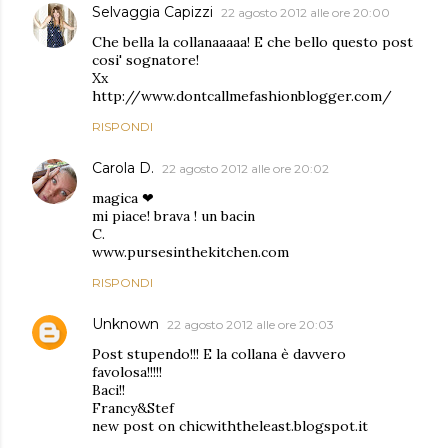
Selvaggia Capizzi
22 agosto 2012 alle ore 20:00
Che bella la collanaaaaa! E che bello questo post
cosi' sognatore!
Xx
http://www.dontcallmefashionblogger.com/
RISPONDI
Carola D.
22 agosto 2012 alle ore 20:02
magica ❤
mi piace! brava ! un bacin
C.
www.pursesinthekitchen.com
RISPONDI
Unknown
22 agosto 2012 alle ore 20:03
Post stupendo!!! E la collana è davvero
favolosa!!!!!
Baci!!
Francy&Stef
new post on chicwiththeleast.blogspot.it