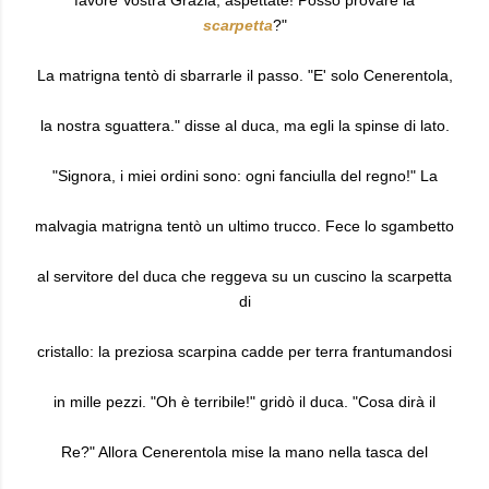
favore Vostra Grazia, aspettate! Posso provare la
scarpetta
?"
La matrigna tentò di sbarrarle il passo. "E' solo Cenerentola,
la nostra sguattera." disse al duca, ma egli la spinse di lato.
"Signora, i miei ordini sono: ogni fanciulla del regno!" La
malvagia matrigna tentò un ultimo trucco. Fece lo sgambetto
al servitore del duca che reggeva su un cuscino la scarpetta
di
cristallo: la preziosa scarpina cadde per terra frantumandosi
in mille pezzi. "Oh è terribile!" gridò il duca. "Cosa dirà il
Re?" Allora Cenerentola mise la mano nella tasca del