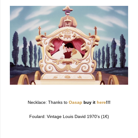
Necklace: Thanks to
Oasap
buy it
here
!!!
Foulard: Vintage Louis David 1970's (1€)