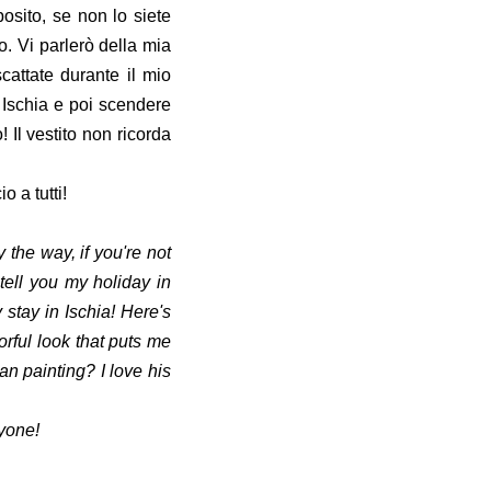
osito, se non lo siete
o. Vi parlerò della mia
cattate durante il mio
 Ischia e poi scendere
o!
Il vestito non ricorda
 a tutti!
the way, if you're not
 tell you my holiday in
stay in Ischia! Here's
orful look that puts me
an painting? I love his
yone!