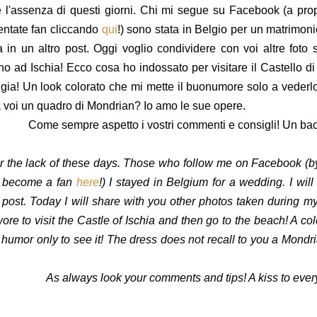
 l'assenza di questi giorni. Chi mi segue su Facebook (a prop
ventate fan cliccando
qui
!) sono stata in Belgio per un matrimoni
 in un altro post. Oggi voglio condividere con voi altre foto s
no ad Ischia! Ecco cosa ho indossato per visitare il Castello di
ggia! Un look colorato che mi mette il buonumore solo a vederl
 voi un quadro di Mondrian? Io amo le sue opere.
Come sempre aspetto i vostri commenti e consigli! Un bacio
or the lack of these days. Those who follow me on Facebook (by 
y become a fan
here
!) I stayed in Belgium for a wedding. I will
 post. Today I will share with you other photos taken during my 
ore to visit the Castle of Ischia and then go to the beach! A col
 humor only to see it!
The dress does not recall to you a Mondri
As always look your comments and tips! A kiss to ever