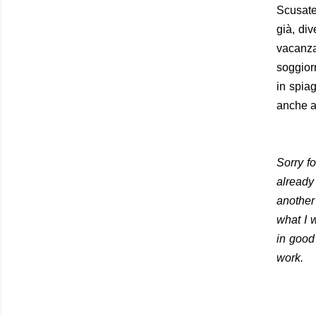
Scusate
già, di
vacanza
soggior
in spia
anche a
Sorry f
alread
another
what I w
in good
work.