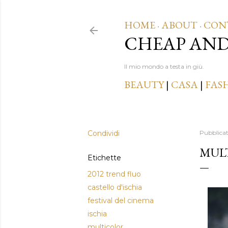
HOME
ABOUT
CON
·
·
CHEAP AN
Il mio mondo a testa in giù.
BEAUTY
|
CASA
|
FAS
Condividi
Pubblica
MULT
Etichette
2012 trend fluo
castello d'ischia
festival del cinema
ischia
multicolor