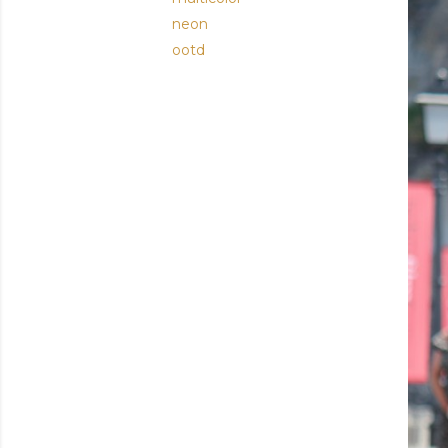
neon
ootd