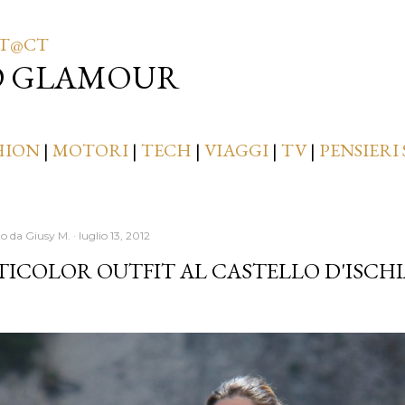
Passa ai contenuti principali
T@CT
D GLAMOUR
HION
|
MOTORI
|
TECH
|
VIAGGI
|
TV
|
PENSIERI 
to da
Giusy M.
luglio 13, 2012
ICOLOR OUTFIT AL CASTELLO D'ISCH