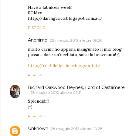
Have a fabulous week!
SDMxx
http://daringcoco.blogspot.com.au/
RISPONDI
Anonimo
28 maggio 2012 alle ore 09:26
molto carini!!ho appena inaugurato il mio blog,
passa a dare un'occhiata, sarai la benvenuta! :)
http://ro-filledelalune.blogspot.it/
RISPONDI
Richard Oakwood Reynes, Lord of Castamere
28 maggio 2012 alle ore 09:51
Splendidi!!!
;-)
RISPONDI
Unknown
28 maggio 2012 alle ore 10:28