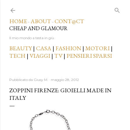
Passa ai contenuti principali
HOME
ABOUT
CONT@CT
·
·
CHEAP AND GLAMOUR
Il mio mondo a testa in giù.
BEAUTY
|
CASA
|
FASHION
|
MOTORI
|
TECH
|
VIAGGI
|
TV
|
PENSIERI SPARSI
Pubblicato da
Giusy M.
maggio 28, 2012
ZOPPINI FIRENZE: GIOIELLI MADE IN
ITALY