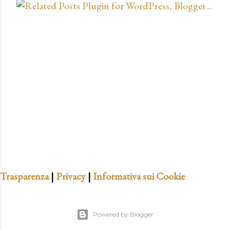
o
s
t
a
u
n
c
o
m
m
e
n
t
Trasparenza
|
Privacy
|
Informativa sui Cookie
o
Powered by Blogger