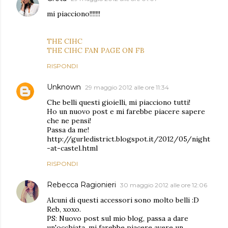
mi piacciono!!!!!!!
THE CIHC
THE CIHC FAN PAGE ON FB
RISPONDI
Unknown
29 maggio 2012 alle ore 11:34
Che belli questi gioielli, mi piacciono tutti!
Ho un nuovo post e mi farebbe piacere sapere
che ne pensi!
Passa da me!
http://gurledistrict.blogspot.it/2012/05/night
-at-castel.html
RISPONDI
Rebecca Ragionieri
30 maggio 2012 alle ore 12:06
Alcuni di questi accessori sono molto belli :D
Reb, xoxo.
PS: Nuovo post sul mio blog, passa a dare
un'occhiata, mi farebbe piacere avere un