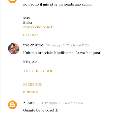
non sono il mio stile ma sembrano carini.
kiss
Erika
myfreechoice.net
RISPONDI
the chilicool
28 maggio 2012 alle ore 21:30
L'ultimo bracciale è bellissimo! Brava, bel post!
Kiss, Ale
THE CHILI COOL
FACEBOOK
RISPONDI
Eleonora
28 maggio 2012 alle ore 21:56
Quante belle cose! :D