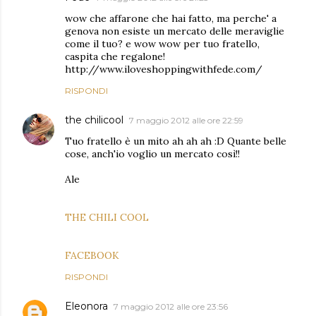
wow che affarone che hai fatto, ma perche' a
genova non esiste un mercato delle meraviglie
come il tuo? e wow wow per tuo fratello,
caspita che regalone!
http://www.iloveshoppingwithfede.com/
RISPONDI
the chilicool
7 maggio 2012 alle ore 22:59
Tuo fratello è un mito ah ah ah :D Quante belle
cose, anch'io voglio un mercato così!!
Ale
THE CHILI COOL
FACEBOOK
RISPONDI
Eleonora
7 maggio 2012 alle ore 23:56