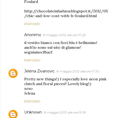
Foulard
http://chocolateinfashion.blogspot.it/2012/05
/chic-and-low-cost-with-h-foulard.html
RISPONDI
Anonimo
8 maggio 2012 alle ore 17:26
il vestito bianco con fiori blu è bellissimo!
anch'io sono sul sito di glamour!
seguiamoci!baci!
RISPONDI
Jelena Zivanovic
8 maggio 2012 alle ore 17:30
Pretty new things!:) I especially love neon pink
clutch and floral pieces!! Lovely blog!;)
xoxo
Jelena
RISPONDI
Unknown
8 maggio 2012 alle ore 19:59