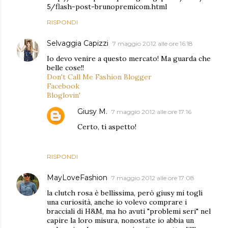
5/flash-post-brunopremicom.html
RISPONDI
Selvaggia Capizzi
7 maggio 2012 alle ore 16:18
Io devo venire a questo mercato! Ma guarda che
belle cose!!
Don't Call Me Fashion Blogger
Facebook
Bloglovin'
Giusy M.
7 maggio 2012 alle ore 17:16
Certo, ti aspetto!
RISPONDI
MayLoveFashion
7 maggio 2012 alle ore 17:08
la clutch rosa è bellissima, però giusy mi togli
una curiosità, anche io volevo comprare i
bracciali di H&M, ma ho avuti "problemi seri" nel
capire la loro misura, nonostate io abbia un