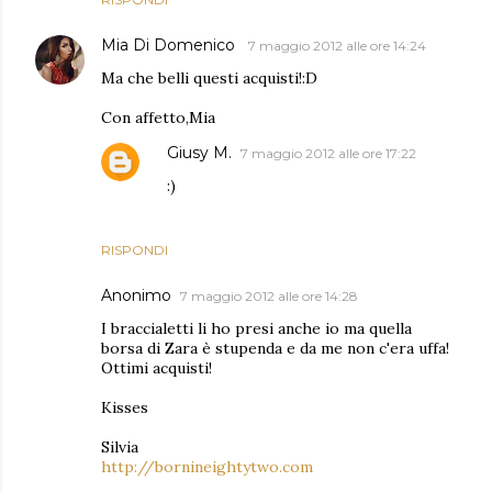
Mia Di Domenico
7 maggio 2012 alle ore 14:24
Ma che belli questi acquisti!:D
Con affetto,Mia
Giusy M.
7 maggio 2012 alle ore 17:22
:)
RISPONDI
Anonimo
7 maggio 2012 alle ore 14:28
I braccialetti li ho presi anche io ma quella
borsa di Zara è stupenda e da me non c'era uffa!
Ottimi acquisti!
Kisses
Silvia
http://bornineightytwo.com