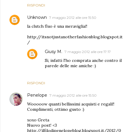
RISPONDI
Unknown
7 maggio 2012 alle ore 15:50
la clutch fluo è una meraviglia!!
http://itsnotjustanotherfashionblog.blogspot.it
/
Giusy M.
7 maggio 2012 alle ore 17:17
Si, infatti l'ho comprata anche contro il
parede delle mie amiche :)
RISPONDI
Penelope
7 maggio 2012 alle ore 15:50
Wooooow quanti bellissimi acquisti e regali!!
Complimenti, ottimo gusto :)
xoxo Greta
Nuovo post! <3
http://ilfilodipenelopeblog.blogspot.it/2012/0