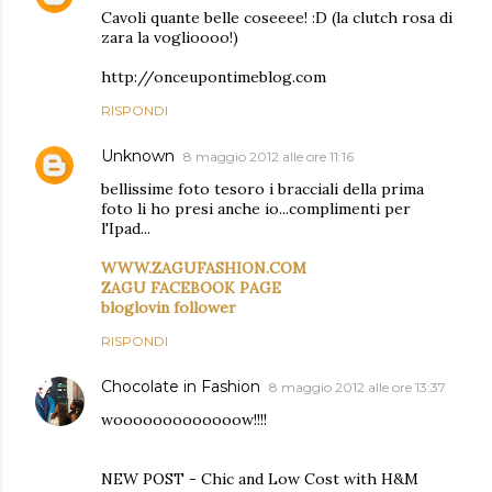
Cavoli quante belle coseeee! :D (la clutch rosa di
zara la voglioooo!)
http://onceupontimeblog.com
RISPONDI
Unknown
8 maggio 2012 alle ore 11:16
bellissime foto tesoro i bracciali della prima
foto li ho presi anche io...complimenti per
l'Ipad...
WWW.ZAGUFASHION.COM
ZAGU FACEBOOK PAGE
bloglovin follower
RISPONDI
Chocolate in Fashion
8 maggio 2012 alle ore 13:37
wooooooooooooow!!!!
NEW POST - Chic and Low Cost with H&M