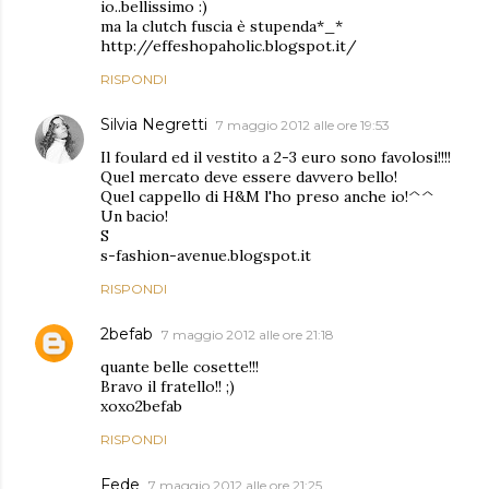
io..bellissimo :)
ma la clutch fuscia è stupenda*_*
http://effeshopaholic.blogspot.it/
RISPONDI
Silvia Negretti
7 maggio 2012 alle ore 19:53
Il foulard ed il vestito a 2-3 euro sono favolosi!!!!
Quel mercato deve essere davvero bello!
Quel cappello di H&M l'ho preso anche io!^^
Un bacio!
S
s-fashion-avenue.blogspot.it
RISPONDI
2befab
7 maggio 2012 alle ore 21:18
quante belle cosette!!!
Bravo il fratello!! ;)
xoxo2befab
RISPONDI
Fede
7 maggio 2012 alle ore 21:25