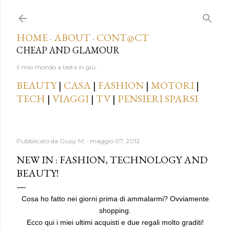
Passa ai contenuti principali
HOME
ABOUT
CONT@CT
·
·
CHEAP AND GLAMOUR
Il mio mondo a testa in giù.
BEAUTY
|
CASA
|
FASHION
|
MOTORI
|
TECH
|
VIAGGI
|
TV
|
PENSIERI SPARSI
Pubblicato da
Giusy M.
maggio 07, 2012
NEW IN : FASHION, TECHNOLOGY AND
BEAUTY!
Cosa ho fatto nei giorni prima di ammalarmi? Ovviamente
shopping.
Ecco qui i miei ultimi acquisti e due regali molto graditi!