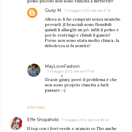
polso piccolo non sono riuscita a metterli!!!!
Giusy M.
7 maggio 2012 alle ore 17:15
Allora io li ho comprati senza neanche
provarli :)I bracciali sono flessibili
quindi li allarghi un pò, infili il polso e
poi lo restringi e chiudi il gancio!
Forse non sono stata molto chiara...la
debolezza si fa sentire!
MayLoveFashion
7 maggio 2012 alle ore 17:49
Grazie giusy, poeò il problema è che
non sono proprio riuscita a farli
passare :-(
RISPONDI
Effe Shopaholic
7 maggio 2012 alle ore 18:49
Il top con i fiori verde e arancio ce l'ho anche