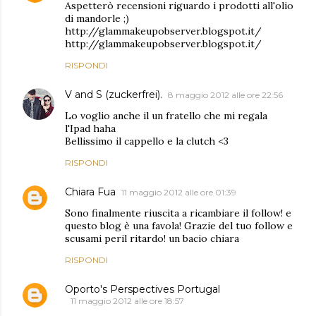
Aspetterò recensioni riguardo i prodotti all'olio
di mandorle ;)
http://glammakeupobserver.blogspot.it/
http://glammakeupobserver.blogspot.it/
RISPONDI
V and S (zuckerfrei).
8 maggio 2012 alle ore 22:56
Lo voglio anche il un fratello che mi regala
l'Ipad haha
Bellissimo il cappello e la clutch <3
RISPONDI
Chiara Fua
11 maggio 2012 alle ore 01:39
Sono finalmente riuscita a ricambiare il follow! e
questo blog è una favola! Grazie del tuo follow e
scusami peril ritardo! un bacio chiara
RISPONDI
Oporto's Perspectives Portugal
11 maggio 2012 alle ore 18:57