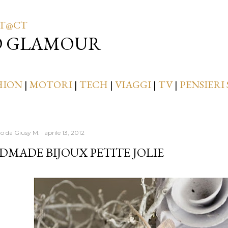
Passa ai contenuti principali
T@CT
D GLAMOUR
HION
|
MOTORI
|
TECH
|
VIAGGI
|
TV
|
PENSIERI 
to da
Giusy M.
aprile 13, 2012
MADE BIJOUX PETITE JOLIE