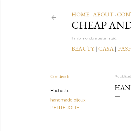
HOME
ABOUT
CON
·
·
CHEAP AN
Il mio mondo a testa in giù.
BEAUTY
|
CASA
|
FAS
Condividi
Pubblica
HAND
Etichette
handmade bijoux
PETITE JOLIE