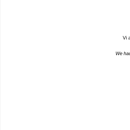
Vi 
We had