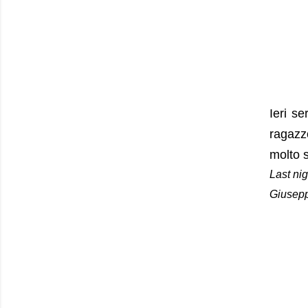
Ieri se
ragazzo
molto s
Last nig
Giusepp