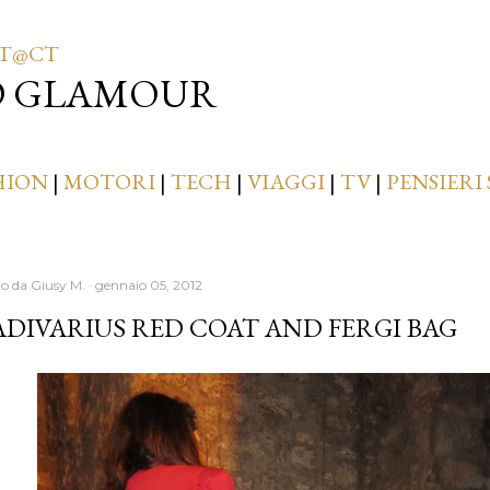
Passa ai contenuti principali
T@CT
D GLAMOUR
HION
|
MOTORI
|
TECH
|
VIAGGI
|
TV
|
PENSIERI 
to da
Giusy M.
gennaio 05, 2012
DIVARIUS RED COAT AND FERGI BAG