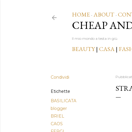
HOME
ABOUT
CON
·
·
CHEAP AN
Il mio mondo a testa in giù.
BEAUTY
|
CASA
|
FAS
Condividi
Pubblica
STRA
Etichette
BASILICATA
blogger
BRIEL
CAOS
FERGI