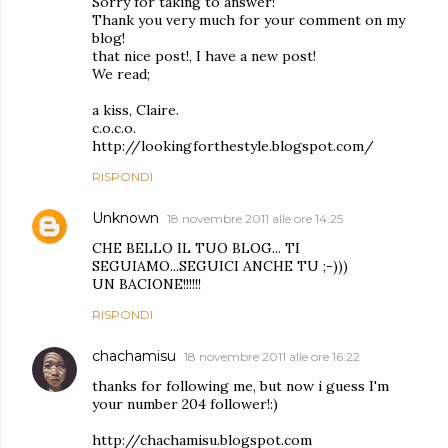
Sorry for taking to answer!
Thank you very much for your comment on my
blog!
that nice post!, I have a new post!
We read;
a kiss, Claire.
c.o.c.o.
http://lookingforthestyle.blogspot.com/
RISPONDI
Unknown
18 novembre 2011 alle ore 14:25
CHE BELLO IL TUO BLOG... TI
SEGUIAMO...SEGUICI ANCHE TU ;-)))
UN BACIONE!!!!!!
RISPONDI
chachamisu
18 novembre 2011 alle ore 16:22
thanks for following me, but now i guess I'm
your number 204 follower!:)
http://chachamisu.blogspot.com