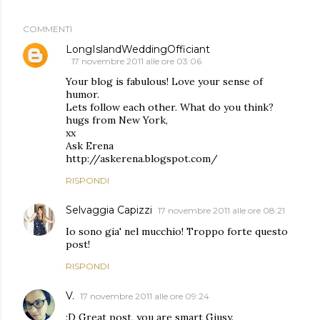
COMMENTI
LongIslandWeddingOfficiant
17 novembre 2011 alle ore 03:06
Your blog is fabulous! Love your sense of
humor.
Lets follow each other. What do you think?
hugs from New York,
xx
Ask Erena
http://askerena.blogspot.com/
RISPONDI
Selvaggia Capizzi
17 novembre 2011 alle ore 08:21
Io sono gia' nel mucchio! Troppo forte questo
post!
RISPONDI
V.
17 novembre 2011 alle ore 09:24
:D Great post, you are smart Giusy.