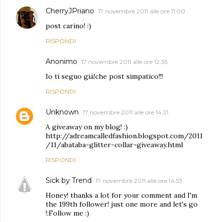
CherryJPriano
17 novembre 2011 alle ore 11:00
post carino! :)
RISPONDI
Anonimo
17 novembre 2011 alle ore 12:35
Io ti seguo già!che post simpatico!!!
RISPONDI
Unknown
17 novembre 2011 alle ore 14:21
A giveaway on my blog! :)
http://adreamcalledfashion.blogspot.com/2011
/11/abataba-glitter-collar-giveaway.html
RISPONDI
Sick by Trend
17 novembre 2011 alle ore 14:53
Honey! thanks a lot for your comment and I'm
the 199th follower! just one more and let's go
!:Follow me :)