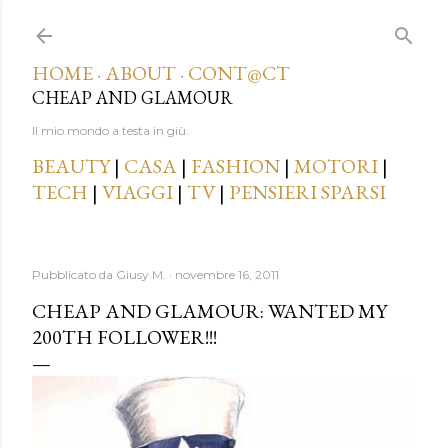
Passa ai contenuti principali
HOME
ABOUT
CONT@CT
·
·
CHEAP AND GLAMOUR
Il mio mondo a testa in giù.
BEAUTY
|
CASA
|
FASHION
|
MOTORI
|
TECH
|
VIAGGI
|
TV
|
PENSIERI SPARSI
Pubblicato da
Giusy M.
novembre 16, 2011
CHEAP AND GLAMOUR: WANTED MY
200TH FOLLOWER!!!